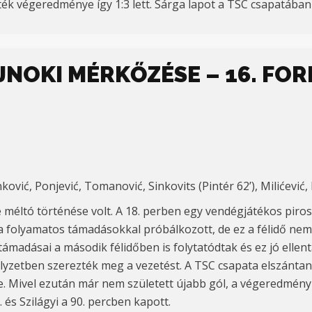
áték végeredménye így 1:3 lett. Sárga lapot a TSC csapatában 
AJNOKI MÉRKŐZÉSE – 16. FO
anković, Ponjević, Tomanović, Sinkovits (Pintér 62’), Milićević, M
 méltó történése volt. A 18. perben egy vendégjátékos piros 
 folyamatos támadásokkal próbálkozott, de ez a félidő nem 
ámadásai a második félidőben is folytatódtak és ez jó elle
lyzetben szerezték meg a vezetést. A TSC csapata elszántan 
zte. Mivel ezután már nem született újabb gól, a végeredmény 1
. és Szilágyi a 90. percben kapott.