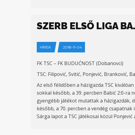
SZERB ELSŐ LIGA B
HÍREK
2018-11-04
FK TSC – FK BUDUĆNOST (Dobanovci)
TSC: Filipović, Svitić, Ponjević, Branković, Bab
Az első félidőben a házigazda TSC kiválóan 
sokkal később, a 39. percben Babić 2:0-ra nö
gyengébb játékot mutattak a házigazdák, de
később, a 70. percben a vendég csapatnak is
Sárga lapot a TSC játékosai közül Ponjević a