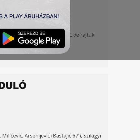
 mely kollégiumként működik, de rajtuk
RDULÓ
 Milićević, Arsenijević (Bastajić 67′), Szilágyi