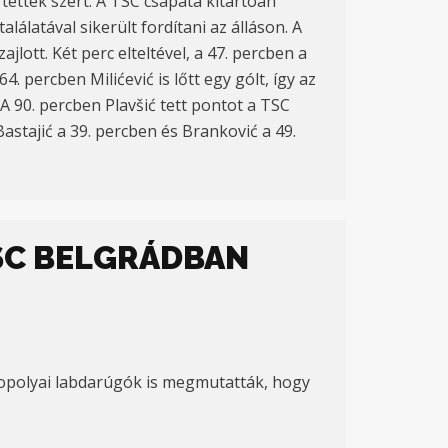
tettek szert. A TSC csapata kitartóan
alálatával sikerült fordítani az álláson. A
lott. Két perc elteltével, a 47. percben a
 percben Milićević is lőtt egy gólt, így az
. A 90. percben Plavšić tett pontot a TSC
Bastajić a 39. percben és Branković a 49.
SC BELGRÁDBAN
topolyai labdarúgók is megmutatták, hogy