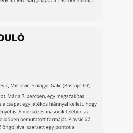
y 3:1 lett. Sárga lapot a TSC-ből Bastajić
RDULÓ
ić, Milićević, Szilágyi, Galić (Bastajić 63’)
ékot. Már a 7. percben, egy megszakítás
 a csapat egy játékos hiánnyal kellett, hogy
dményét is. A mérkőzés második felében az
élidőben bemutatott formáját. Plavšić 67.
ć öngóljával szerzett egy pontot a