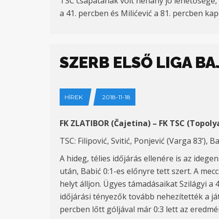
TSC csapatának volt néhány jó lehetősége, 
a 41. percben és Milićević a 81. percben kap
SZERB ELSŐ LIGA B
HÍREK
2018-11-18
FK ZLATIBOR (Čajetina) – FK TSC (Topoly
TSC: Filipović, Svitić, Ponjević (Varga 83’), B
A hideg, télies időjárás ellenére is az ide
után, Babić 0:1-es előnyre tett szert. A me
helyt álljon. Ügyes támadásaikat Szilágyi a
időjárási tényezők tovább nehezítették a já
percben lőtt góljával már 0:3 lett az eredm