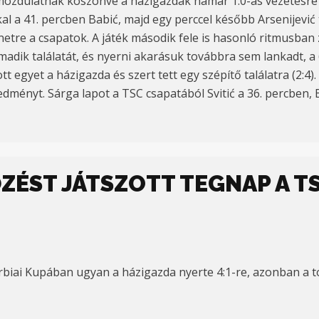
 mozdulatnak köszönve a házigazdák hamar 1:0-ás vezetésre 
kal a 41. percben Babić, majd egy perccel később Arsenijević t
re a csapatok. A játék második fele is hasonló ritmusban zaj
ik találatát, és nyerni akarásuk továbbra sem lankadt, a 64.
tt egyet a házigazda és szert tett egy szépítő találatra (2:4)
redményt. Sárga lapot a TSC csapatából Svitić a 36. percben, 
ZÉST JÁTSZOTT TEGNAP A T
erbiai Kupában ugyan a házigazda nyerte 4:1-re, azonban a 