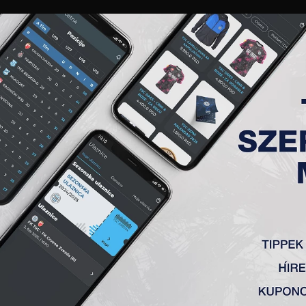
GALÉRIA
„A” CSAPAT
TAGSÁG
JEGYEK
AKKREDITÁCIÓ
KLUB
AKADÉMIA
NŐI
LABDARÚGÓ AKADÉMIÁJA