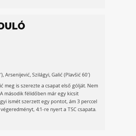
RDULÓ
, Arsenijević, Szilágyi, Galić (Plavšić 60′)
ić meg is szerezte a csapat első gólját. Nem
. A második félidőben már egy kicsit
yi ismét szerzett egy pontot, ám 3 perccel
a végeredményt, 4:1-re nyert a TSC csapata.