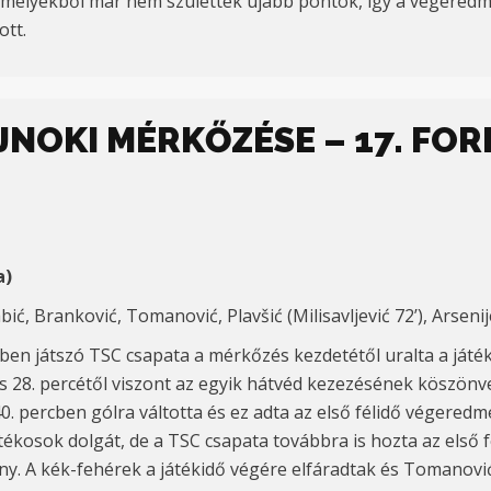
melyekből már nem születtek újabb pontok, így a végeredmén
ott.
AJNOKI MÉRKŐZÉSE – 17. FO
a)
abić, Branković, Tomanović, Plavšić (Milisavljević 72’), Arsenijev
genben játszó TSC csapata a mérkőzés kezdetétől uralta a ját
ccs 28. percétől viszont az egyik hátvéd kezezésének köszönve
 40. percben gólra váltotta és ez adta az első félidő végere
tékosok dolgát, de a TSC csapata továbbra is hozta az első f
ény. A kék-fehérek a játékidő végére elfáradtak és Tomanovi