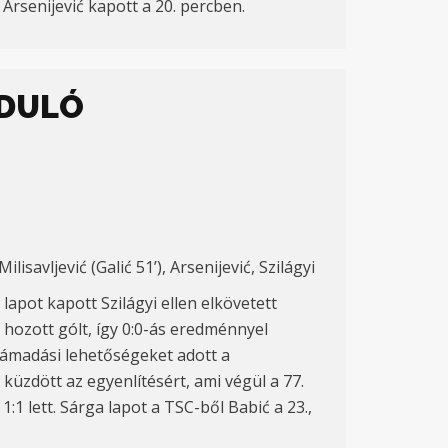
Arsenijević kapott a 20. percben.
RDULÓ
ilisavljević (Galić 51’), Arsenijević, Szilágyi
lapot kapott Szilágyi ellen elkövetett
hozott gólt, így 0:0-ás eredménnyel
ntámadási lehetőségeket adott a
küzdött az egyenlítésért, ami végül a 77.
:1 lett. Sárga lapot a TSC-ből Babić a 23.,