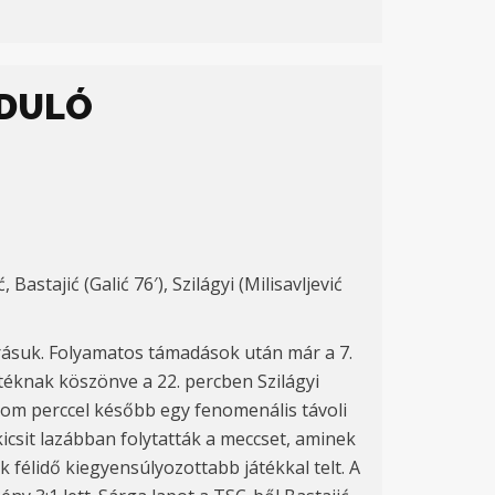
RDULÓ
Bastajić (Galić 76′), Szilágyi (Milisavljević
rásuk. Folyamatos támadások után már a 7.
téknak köszönve a 22. percben Szilágyi
árom perccel később egy fenomenális távoli
kicsit lazábban folytatták a meccset, aminek
k félidő kiegyensúlyozottabb játékkal telt. A