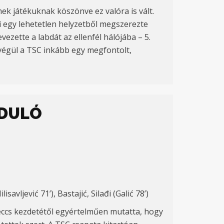
ek játékuknak köszönve ez valóra is vált.
yi egy lehetetlen helyzetből megszerezte
vezette a labdát az ellenfél hálójába – 5.
 végül a TSC inkább egy megfontolt,
RDULÓ
savljević 71’), Bastajić, Silađi (Galić 78’)
eccs kezdetétől egyértelműen mutatta, hogy