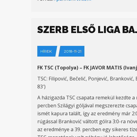
SZERB ELSŐ LIGA B
HÍREK
2018-11-21
FK TSC (Topolya) – FK JAVOR MATIS (Ivanj
TSC: Filipović, Bečelić, Ponjević, Branković, B
83′)
A házigazda TSC csapata remekül kezdte a 
percben Szilágyi góljával megszerezte csap
ismét kapura talált, így az eredmény már 2:
rúgással Branković váltott gólra 3:0-ra növ
az eredménye a 39. percben egy sikeres tizen