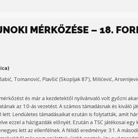
AJNOKI MÉRKŐZÉSE – 18. FO
ica)
abić, Tomanović, Plavšić (Skopljak 87′), Milićević, Arsenijević, 
mérkőzést és már a kezdetektől nyilvánvaló volt győzni aka
atának az 1:0-ás vezetést. A számos támadásnak és kiváló já
0 lett. Lendületes támadásaikat ezután is folytatták, amit h
elve ezzel a házigazdák előnyét. Ezután a TSC játékosai egy 
egyes lett az ellenfélnek. A félidő eredménye: 3:1. A másodi