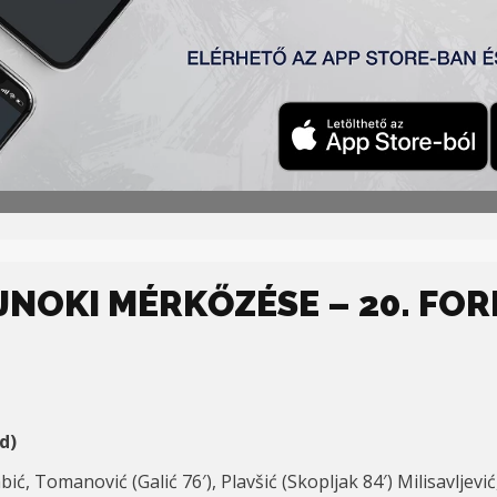
nység költözött a topolyai Labdarúgó Akadémia épületébe,
 használja az épület körüli, kitűnő minőségű pályákat.
AJNOKI MÉRKŐZÉSE – 20. FO
d)
bić, Tomanović (Galić 76′), Plavšić (Skopljak 84′) Milisavljević,