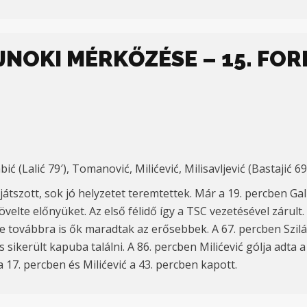
AJNOKI MÉRKŐZÉSE – 15. FO
ić (Lalić 79′), Tomanović, Milićević, Milisavljević (Bastajić 69′)
játszott, sok jó helyzetet teremtettek. Már a 19. percben Gal
velte előnyüket. Az első félidő így a TSC vezetésével zárult
 továbbra is ők maradtak az erősebbek. A 67. percben Szilág
 sikerült kapuba találni. A 86. percben Milićević gólja adta 
 17. percben és Milićević a 43. percben kapott.