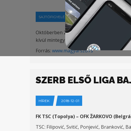
SAJTÓFIGYELÉS
2018-12-02
Októberben 22 középiskolás labdarúgóremé
kívül mintegy 280, 12 évnél idősebb focista
Forrás:
www.magyarszo.rs
SZERB ELSŐ LIGA B
HÍREK
2018-12-01
FK TSC (Topolya) – OFK ŽARKOVO (Belgrá
TSC: Filipović, Svitić, Ponjević, Branković, Ba