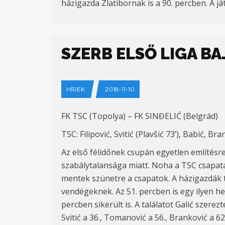
házigazda Zlatibornak is a 90. percben. A j
SZERB ELSŐ LIGA B
HÍREK
2018-11-10
FK TSC (Topolya) – FK SINĐELIĆ (Belgrád)
TSC: Filipović, Svitić (Plavšić 73’), Babić, Br
Az első félidőnek csupán egyetlen említésre
szabálytalansága miatt. Noha a TSC csapata
mentek szünetre a csapatok. A házigazdák t
vendégeknek. Az 51. percben is egy ilyen he
percben sikerült is. A találatot Galić szere
Svitić a 36., Tomanović a 56., Branković a 62