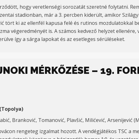
ződött, hogy veretlenségi sorozatát szeretné folytatni. Rem
 zentai stadionban, már a 3. percben kiderült, amikor Szilág
ić tört ki az ellenfél kapusa felé és rutinos mozdulatokkal be
játszma végeredményét is. A számos kedvező helyzet ellenére,
erülve így a sárga lapokat és az esetleges sérüléseket.
AJNOKI MÉRKŐZÉSE – 19. FO
(Topolya)
Babić, Branković, Tomanović, Plavšić, Milićević, Arsenijević (Mili
novácon rengeteg izgalmat hozott. A vendégjátékos TSC a m