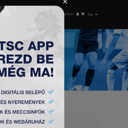
×
 CSAPAT
WEBSHOP
TSC ARENA
KAPCSOLAT
hu