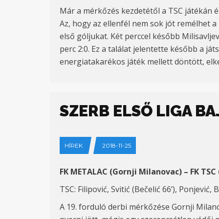
Már a mérkőzés kezdetétől a TSC játékán ér
Az, hogy az ellenfél nem sok jót remélhet a
első góljukat. Két perccel később Milisavljev
perc 2:0. Ez a találat jelentette később a 
energiatakarékos játék mellett döntött, elk
SZERB ELSŐ LIGA B
HÍREK
2018-11-25
FK METALAC (Gornji Milanovac) – FK TSC 
TSC: Filipović, Svitić (Bečelić 66’), Ponjević, 
A 19. forduló derbi mérkőzése Gornji Mila