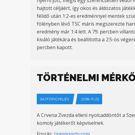
nyerni jött, mégis egy szerencsétlen védői
hajtott céljáért, így okos és áldozatos játék
félidő után 1:2-es eredménnyel mentek szünet
fölényben lévő TSC máris megszerezte harmad
eredmény már 1:4 lett. A 79. percben villanto
kiváló játékára és beállította a 2:5-ös vége
percben kapott.
TÖRTÉNELMI MÉRKŐ
SAJTÓFIGYELÉS
2018-11-22
A Crvena Zvezda elleni nyolcaddöntőt a Sz
komoly játékerőt képviselnek.
Forrás:
/pannonrtv.com