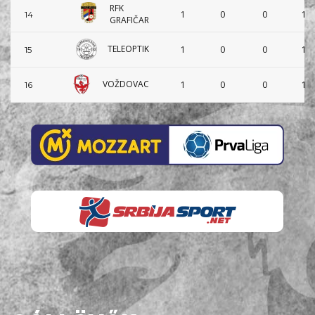
RFK
1
0
0
1
14
GRAFIČAR
TELEOPTIK
1
0
0
1
15
VOŽDOVAC
1
0
0
1
16