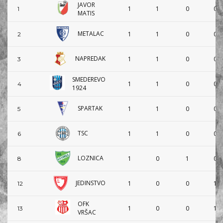
JAVOR
1
1
0
0
1
MATIS
METALAC
1
1
0
0
2
NAPREDAK
1
1
0
0
3
SMEDEREVO
1
1
0
0
4
1924
SPARTAK
1
1
0
0
5
TSC
1
1
0
0
6
LOZNICA
1
0
1
0
8
JEDINSTVO
1
0
0
1
12
OFK
1
0
0
1
13
VRŠAC