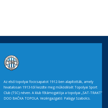
Az első topolyai focicsapatot 1912-ben alapították, amely
hivatalosan 1913-tól kezdte meg működését Topolyai Sport
Club (TSC) néven. A klub főtámogatója a topolyai „SAT-TRAKT”
DOO BAČKA TOPOLA. Vezérigazgató: Palágyi Szabolcs.