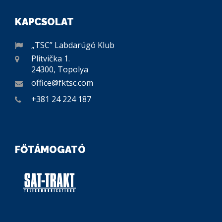
KAPCSOLAT
„TSC” Labdarúgó Klub
Plitvička 1.
24300, Topolya
office@fktsc.com
+381 24 224 187
FŐTÁMOGATÓ