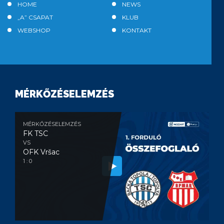
HOME
NEWS
„A” CSAPAT
KLUB
WEBSHOP
KONTAKT
MÉRKŐZÉSELEMZÉS
MÉRKŐZÉSELEMZÉS
FK TSC
VS
OFK Vršac
1 : 0