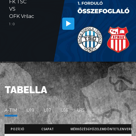
FK TSC
VS
OFK Vršac
1 : 0
TABELLA
A-TIM
U19
U17
U16
U15
POZÍCIÓ
CSAPAT
MÉRKŐZÉS
GYŐZELEM
DÖNTETLEN
VERES