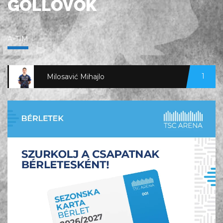
GÓLLÖVŐK
A-TIM
1
Milosavić Mihajlo