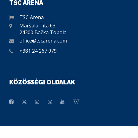
TSC ARENA
TSC Arena
Maršala Tita 63.
24300 Bačka Topola
office@tscarena.com
+381 24 267 979
KÖZÖSSÉGI OLDALAK