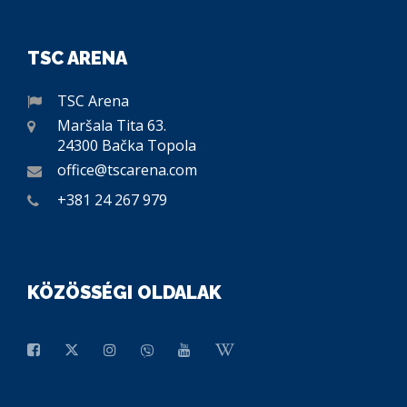
TSC ARENA
TSC Arena
Maršala Tita 63.
24300 Bačka Topola
office@tscarena.com
+381 24 267 979
KÖZÖSSÉGI OLDALAK