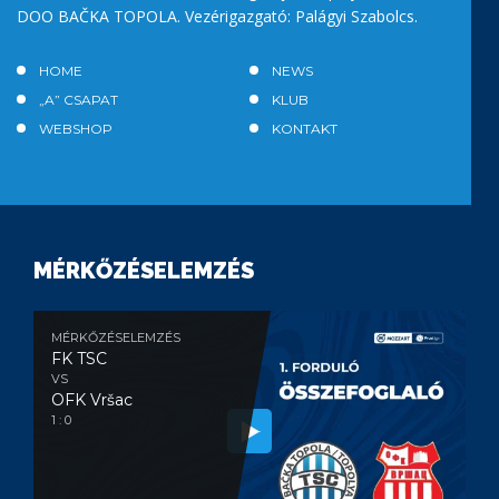
DOO BAČKA TOPOLA. Vezérigazgató: Palágyi Szabolcs.
HOME
NEWS
„A” CSAPAT
KLUB
WEBSHOP
KONTAKT
MÉRKŐZÉSELEMZÉS
MÉRKŐZÉSELEMZÉS
FK TSC
VS
OFK Vršac
1 : 0