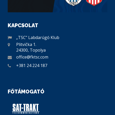
KAPCSOLAT
„TSC” Labdarúgó Klub
Plitvička 1.
24300, Topolya
office@fktsc.com
+381 24 224 187
FŐTÁMOGATÓ