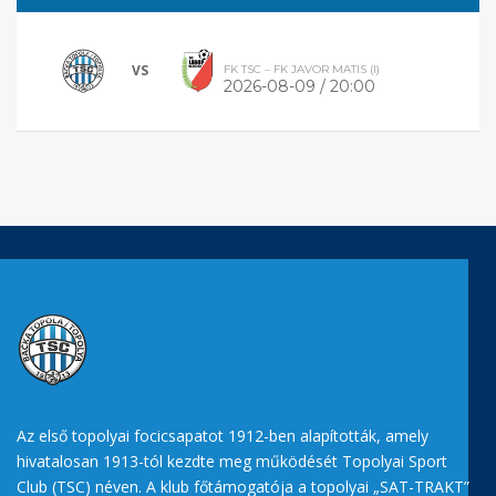
VS
FK TSC – FK JAVOR MATIS (I)
2026-08-09 / 20:00
Az első topolyai focicsapatot 1912-ben alapították, amely
hivatalosan 1913-tól kezdte meg működését Topolyai Sport
Club (TSC) néven. A klub főtámogatója a topolyai „SAT-TRAKT”