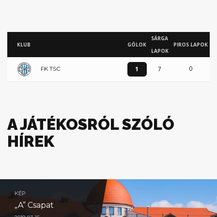
SÁRGA
KLUB
GÓLOK
PIROS LAPOK
LAPOK
0
1
7
FK TSC
A JÁTÉKOSRÓL SZÓLÓ
HÍREK
KÉP
„A” Csapat