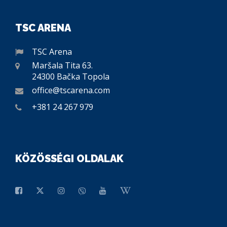
TSC ARENA
TSC Arena
Maršala Tita 63.
24300 Bačka Topola
office@tscarena.com
+381 24 267 979
KÖZÖSSÉGI OLDALAK