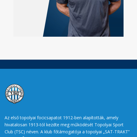
Az első topolyai focicsapatot 1912-ben alapították, amely
hivatalosan 1913-tól kezdte meg működését Topolyai Sport
Club (TSC) néven. A klub főtámogatója a topolyai „SAT-TRAKT”