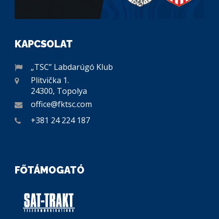
KAPCSOLAT
„TSC” Labdarúgó Klub
Plitvička 1.
24300, Topolya
office@fktsc.com
+381 24 224 187
FŐTÁMOGATÓ