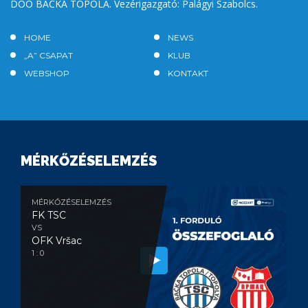
DOO BAČKA TOPOLA. Vezérigazgató: Palágyi Szabolcs.
HOME
NEWS
„A” CSAPAT
KLUB
WEBSHOP
KONTAKT
MÉRKŐZÉSELEMZÉS
MÉRKŐZÉSELEMZÉS
FK TSC
VS
OFK Vršac
1 : 0