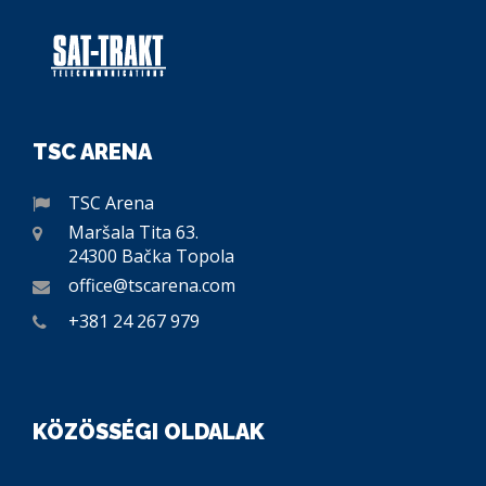
TSC ARENA
TSC Arena
Maršala Tita 63.
24300 Bačka Topola
office@tscarena.com
+381 24 267 979
KÖZÖSSÉGI OLDALAK