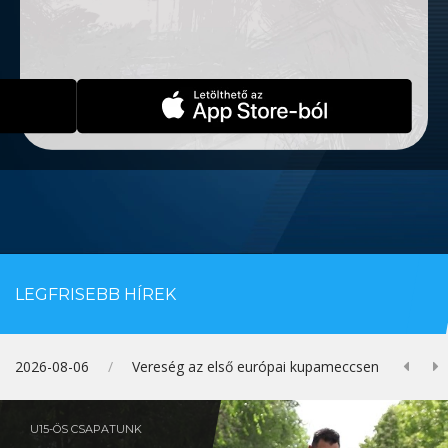
LEGFRISEBB HÍREK
Prev
N
n
2026-07-23
/
Vereség Felcsúton
U15-ÖS CSAPATUNK