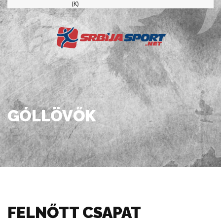
(K)
GÓLLÖVŐK
FELNŐTT CSAPAT