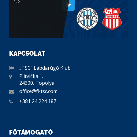
1 : 0
KAPCSOLAT
„TSC” Labdarúgó Klub
Plitvička 1.
24300, Topolya
office@fktsc.com
+381 24 224 187
FŐTÁMOGATÓ