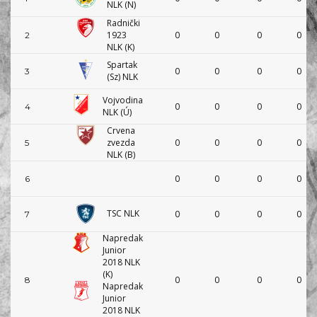
NLK (N)
Radnički
1923
0
0
0
0
2
NLK (K)
Spartak
0
0
0
0
3
(Sz) NLK
Vojvodina
0
0
0
0
4
NLK (Ú)
Crvena
zvezda
0
0
0
0
5
NLK (B)
0
0
0
0
6
TSC NLK
0
0
0
0
7
Napredak
Junior
2018 NLK
(K)
0
0
0
0
8
Napredak
Junior
2018 NLK