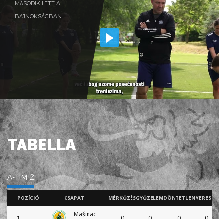
MÁSODIK LETT A
BAJNOKSÁGBAN
TABELLA
A-TIM Ž
POZÍCIÓ
CSAPAT
MÉRKŐZÉS
GYŐZELEM
DÖNTETLEN
VERESÉG
Mašinac
0
0
0
0
1