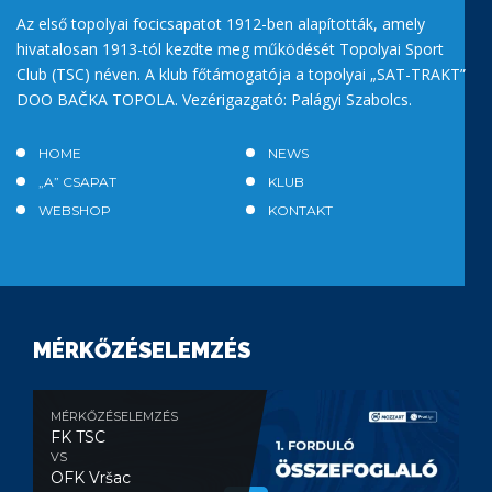
Az első topolyai focicsapatot 1912-ben alapították, amely
hivatalosan 1913-tól kezdte meg működését Topolyai Sport
Club (TSC) néven. A klub főtámogatója a topolyai „SAT-TRAKT”
DOO BAČKA TOPOLA. Vezérigazgató: Palágyi Szabolcs.
HOME
NEWS
„A” CSAPAT
KLUB
WEBSHOP
KONTAKT
MÉRKŐZÉSELEMZÉS
MÉRKŐZÉSELEMZÉS
FK TSC
VS
OFK Vršac