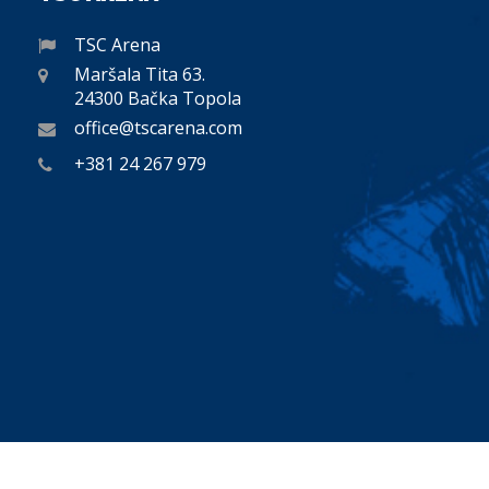
TSC Arena
Maršala Tita 63.
24300 Bačka Topola
office@tscarena.com
+381 24 267 979