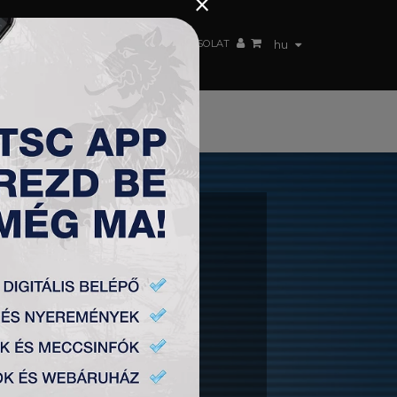
×
 CSAPAT
WEBSHOP
TSC ARENA
KAPCSOLAT
hu