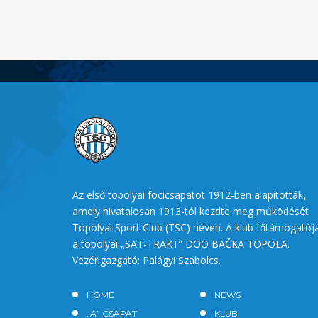
Az első topolyai focicsapatot 1912-ben alapították,
amely hivatalosan 1913-tól kezdte meg működését
Topolyai Sport Club (TSC) néven. A klub főtámogatój
a topolyai „SAT-TRAKT” DOO BAČKA TOPOLA.
Vezérigazgató: Palágyi Szabolcs.
HOME
NEWS
„A” CSAPAT
KLUB