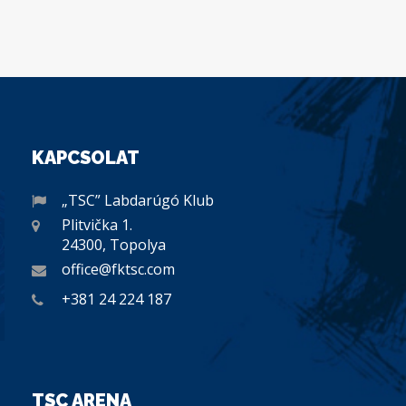
KAPCSOLAT
„TSC” Labdarúgó Klub
Plitvička 1.
24300, Topolya
office@fktsc.com
+381 24 224 187
TSC ARENA