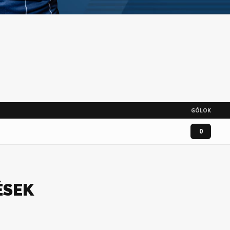
GÓLOK
0
ÉSEK