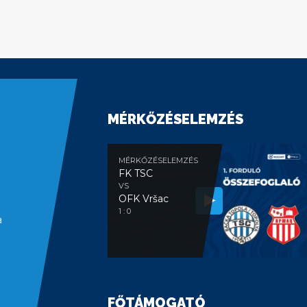
MÉRKŐZÉSELEMZÉS
MÉRKŐZÉSELEMZÉS
FK TSC
VS
OFK Vršac
1 : 0
a
FŐTÁMOGATÓ