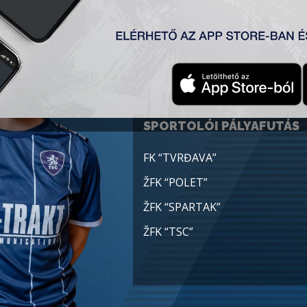
Születési idő:
2005-12-09
Nemzetiség:
Szerbia
POZÍCIÓ
Támadó
SPORTOLÓI PÁLYAFUTÁS
FK “TVRĐAVA”
ŽFK “POLET”
ŽFK “SPARTAK”
ŽFK “TSC”