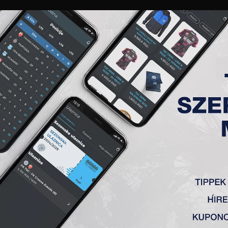
GALÉRIA
„A” CSAPAT
TAGSÁG
JEGYEK
AKKREDITÁCIÓ
KLUB
AKADÉMIA
NŐI
JOŠIĆ MONJA
ÉLETRAJZ