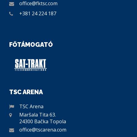
office@fktsc.com
+381 24 224 187
FŐTÁMOGATÓ
TSC ARENA
TSC Arena
Maršala Tita 63.
24300 Bačka Topola
office@tscarena.com