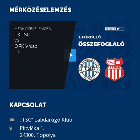
MÉRKŐZÉSELEMZÉS
MÉRKŐZÉSELEMZÉS
FK TSC
VS
OFK Vršac
1 : 0
KAPCSOLAT
„TSC” Labdarúgó Klub
Plitvička 1.
24300, Topolya