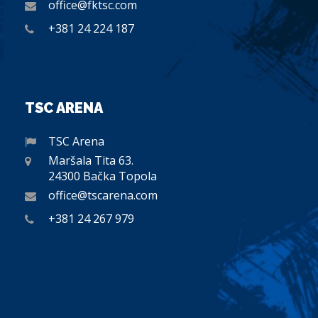
office@fktsc.com
+381 24 224 187
TSC ARENA
TSC Arena
Maršala Tita 63.
24300 Bačka Topola
office@tscarena.com
+381 24 267 979