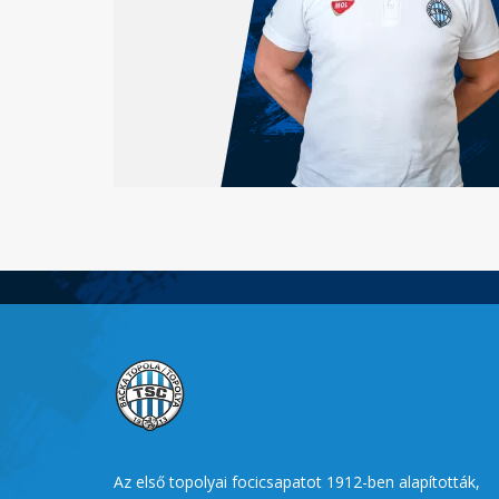
Az első topolyai focicsapatot 1912-ben alapították,