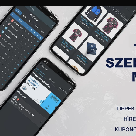
GALÉRIA
„A” CSAPAT
TAGSÁG
JEGYEK
AKKREDITÁCIÓ
KLUB
AKADÉMIA
NŐI
AI STÁBJA
LATYÁK
ARISZTID