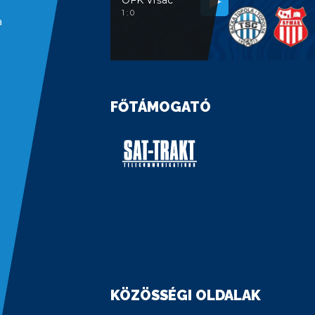
OFK Vršac
1 : 0
a
FŐTÁMOGATÓ
KÖZÖSSÉGI OLDALAK