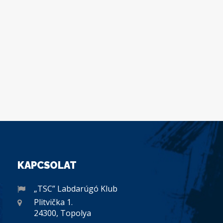
KAPCSOLAT
„TSC” Labdarúgó Klub
Plitvička 1.
24300, Topolya