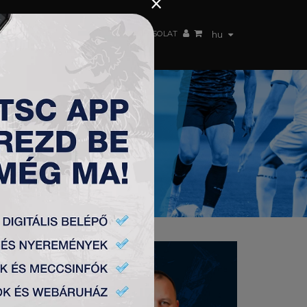
×
 CSAPAT
WEBSHOP
TSC ARENA
KAPCSOLAT
hu
DEÁK ELŐD
U15 EDZŐ