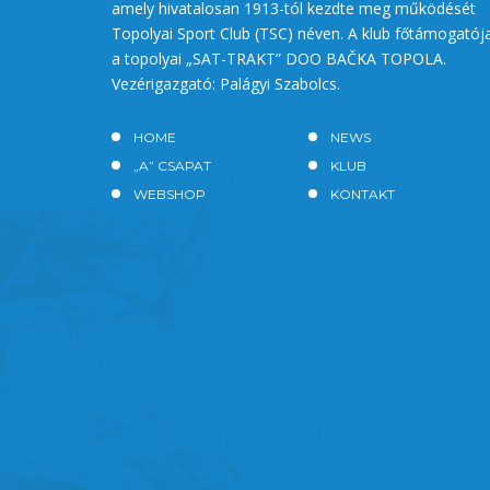
amely hivatalosan 1913-tól kezdte meg működését
Topolyai Sport Club (TSC) néven. A klub főtámogatój
a topolyai „SAT-TRAKT” DOO BAČKA TOPOLA.
Vezérigazgató: Palágyi Szabolcs.
HOME
NEWS
„A” CSAPAT
KLUB
WEBSHOP
KONTAKT