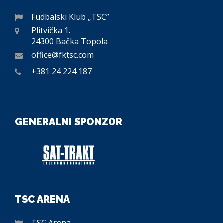
Fudbalski Klub „TSC”
Plitvička 1.
24300 Bačka Topola
office@fktsc.com
+381 24 224 187
GENERALNI SPONZOR
TSC ARENA
TSC Arena