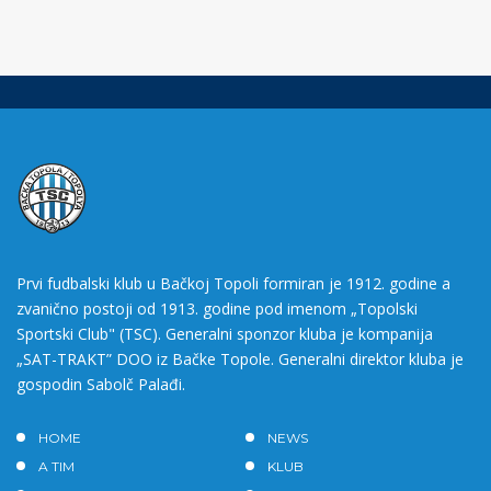
Prvi fudbalski klub u Bačkoj Topoli formiran je 1912. godine a
zvanično postoji od 1913. godine pod imenom „Topolski
Sportski Club" (TSC). Generalni sponzor kluba je kompanija
„SAT-TRAKT” DOO iz Bačke Topole. Generalni direktor kluba je
gospodin Sabolč Palađi.
HOME
NEWS
A TIM
KLUB