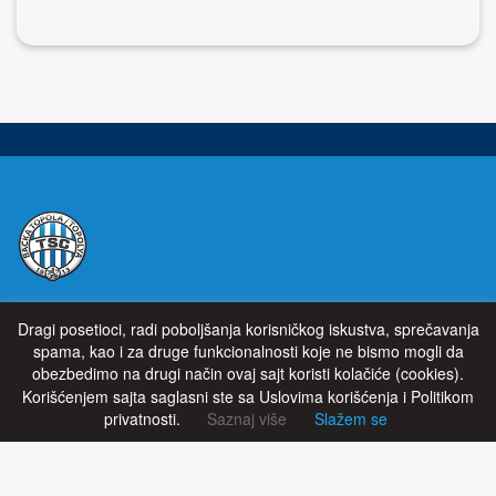
Dragi posetioci, radi poboljšanja korisničkog iskustva, sprečavanja
Prvi fudbalski klub u Bačkoj Topoli formiran je 1912. godine a
spama, kao i za druge funkcionalnosti koje ne bismo mogli da
zvanično postoji od 1913. godine pod imenom „Topolski
obezbedimo na drugi način ovaj sajt koristi kolačiće (cookies).
Sportski Club" (TSC). Generalni sponzor kluba je kompanija
Korišćenjem sajta saglasni ste sa Uslovima korišćenja i Politikom
„SAT-TRAKT” DOO iz Bačke Topole. Generalni direktor kluba je
privatnosti.
Saznaj više
Slažem se
gospodin Sabolč Palađi.
HOME
NEWS