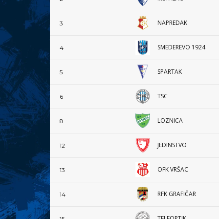
NAPREDAK
3
SMEDEREVO 1924
4
SPARTAK
5
TSC
6
LOZNICA
8
JEDINSTVO
12
OFK VRŠAC
13
RFK GRAFIČAR
14
TELEOPTIK
15