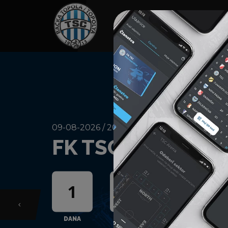
HOME
SPONZORI
N
01-08-2026 / 20:00
FK TSC
OFK 
1:0
Previous