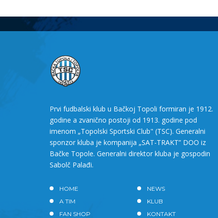
Prvi fudbalski klub u Bačkoj Topoli formiran je 1912.
godine a zvanično postoji od 1913. godine pod
imenom „Topolski Sportski Club" (TSC). Generalni
sponzor kluba je kompanija „SAT-TRAKT” DOO iz
Bačke Topole. Generalni direktor kluba je gospodin
Sabolč Palađi.
HOME
NEWS
A TIM
KLUB
FAN SHOP
KONTAKT