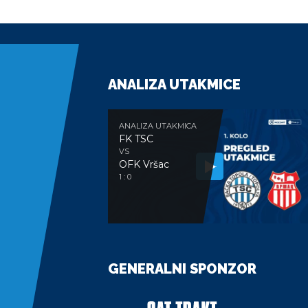
ANALIZA UTAKMICE
ANALIZA UTAKMICA
FK TSC
VS
OFK Vršac
1 : 0
GENERALNI SPONZOR