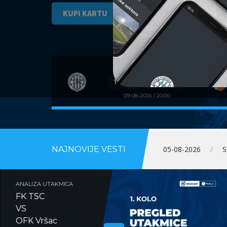
FK TSC – FK JAVOR MATIS (I)
1
8
41
41
09-08-2026 / 20:00
NAJNOVIJE VESTI
03-08-2026
/
P
ANALIZA UTAKMICA
FK TSC
VS
OFK Vršac