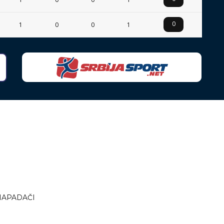
0
1
0
0
1
NAPADAČI