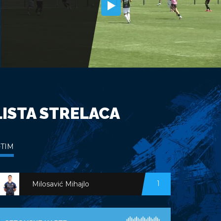
LISTA STRELACA
-TIM
1
Milosavić Mihajlo