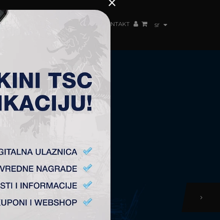
×
ŽENSKI TIM
FAN SHOP
TSC ARENA
KONTAKT
sr
Next