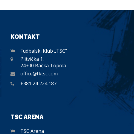
KONTAKT
Fudbalski Klub „TSC”
Plitvička 1.
24300 Bačka Topola
office@fktsc.com
+381 24 224 187
TSC ARENA
TSC Arena