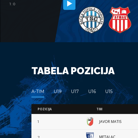
1 : 0
TABELA POZICIJA
A-TIM
U19
U17
U16
U15
POZICIJA
TIM
JAVOR MATIS
1
METALAC
2