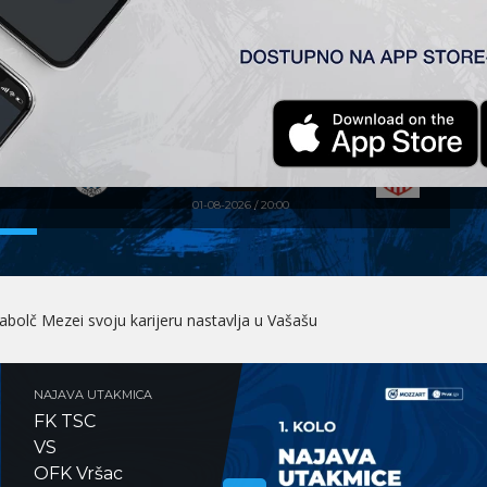
FK TSC – OFK VRŠAC (V)
1:0
01-08-2026 / 20:00
RVA LIGA (26/27) 1. kolo FK TSC – OFK Vršac 1:0
NAJAVA UTAKMICA
FK TSC
VS
OFK Vršac