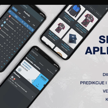
EWS
GALERIJE
A TIM
ČLANSTVO
KARTE
AKREDITACIJE
KLUB
AKADEMIJA
VRŠAC