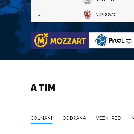
VOŽDOVAC
16
A TIM
GOLMANI
ODBRANA
VEZNI RED