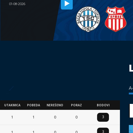
01-08-2026
A
UTAKMICA
POBEDA
NEREŠENO
PORAZ
BODOVI
3
1
1
0
0
3
1
1
0
0