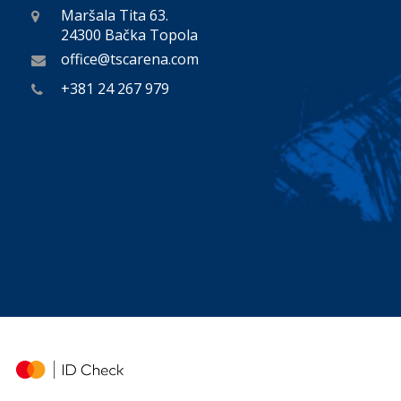
Maršala Tita 63.
24300 Bačka Topola
office@tscarena.com
+381 24 267 979