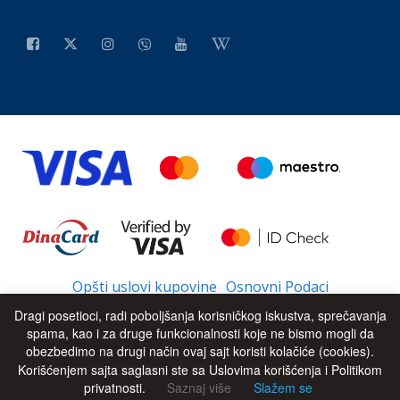
Opšti uslovi kupovine
Osnovni Podaci
Dragi posetioci, radi poboljšanja korisničkog iskustva, sprečavanja
spama, kao i za druge funkcionalnosti koje ne bismo mogli da
obezbedimo na drugi način ovaj sajt koristi kolačiće (cookies).
© 2026 - All Rights Reserved
UP
Korišćenjem sajta saglasni ste sa Uslovima korišćenja i Politikom
privatnosti.
Saznaj više
Slažem se