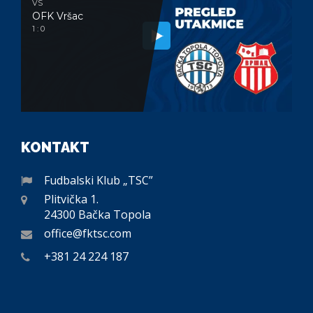
VS
OFK Vršac
1 : 0
KONTAKT
Fudbalski Klub „TSC”
Plitvička 1.
24300 Bačka Topola
office@fktsc.com
+381 24 224 187