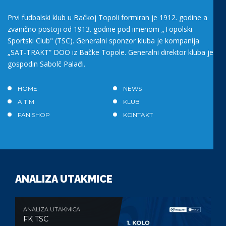
Prvi fudbalski klub u Bačkoj Topoli formiran je 1912. godine a
zvanično postoji od 1913. godine pod imenom „Topolski
Sportski Club" (TSC). Generalni sponzor kluba je kompanija
„SAT-TRAKT” DOO iz Bačke Topole. Generalni direktor kluba je
gospodin Sabolč Palađi.
HOME
NEWS
A TIM
KLUB
FAN SHOP
KONTAKT
ANALIZA UTAKMICE
ANALIZA UTAKMICA
FK TSC