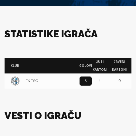
STATISTIKE IGRAČA
ŽUTI
CRVENI
KLUB
GOLOVI
KARTONI
KARTONI
0
5
1
FK TSC
VESTI O IGRAČU