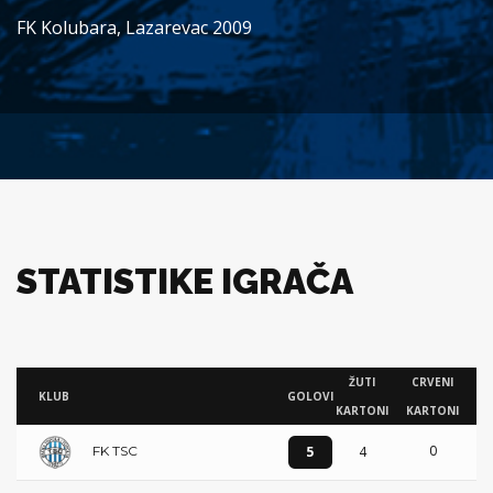
FK Kolubara, Lazarevac 2009
STATISTIKE IGRAČA
ŽUTI
CRVENI
KLUB
GOLOVI
KARTONI
KARTONI
0
5
4
FK TSC