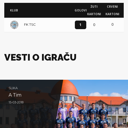
ŽUTI
CRVENI
KLUB
GOLOVI
KARTONI
KARTONI
0
1
0
FK TSC
VESTI O IGRAČU
SLIKA
A Tim
15-03-2018