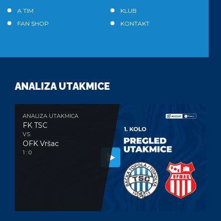
A TIM
KLUB
FAN SHOP
KONTAKT
ANALIZA UTAKMICE
ANALIZA UTAKMICA
FK TSC
VS
OFK Vršac
1 : 0