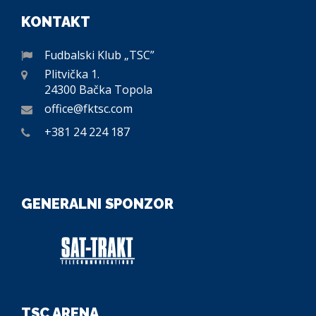
KONTAKT
Fudbalski Klub „TSC”
Plitvička 1.
24300 Bačka Topola
office@fktsc.com
+381 24 224 187
GENERALNI SPONZOR
TSC ARENA