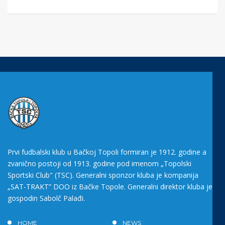
Prvi fudbalski klub u Bačkoj Topoli formiran je 1912. godine a
zvanično postoji od 1913. godine pod imenom „Topolski
Sportski Club" (TSC). Generalni sponzor kluba je kompanija
„SAT-TRAKT” DOO iz Bačke Topole. Generalni direktor kluba je
gospodin Sabolč Palađi.
HOME
NEWS