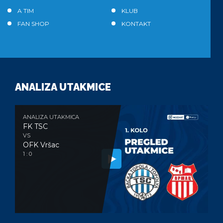
A TIM
KLUB
FAN SHOP
KONTAKT
ANALIZA UTAKMICE
ANALIZA UTAKMICA
FK TSC
VS
OFK Vršac
1 : 0