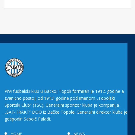
Prvi fudbalski klub u Bačkoj Topoli formiran je 1912. godine a
zvanično postoji od 1913. godine pod imenom „Topolski
Sportski Club" (TSC). Generalni sponzor kluba je kompanija
„SAT-TRAKT” DOO iz Bačke Topole. Generalni direktor kluba je
gospodin Sabolč Palađi.
HOME
NEWS