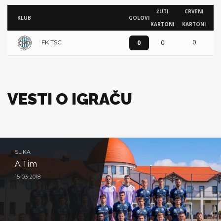
ŽUTI
CRVENI
KLUB
GOLOVI
KARTONI
KARTONI
0
0
0
FK TSC
VESTI O IGRAČU
SLIKA
A Tim
15-03-2018