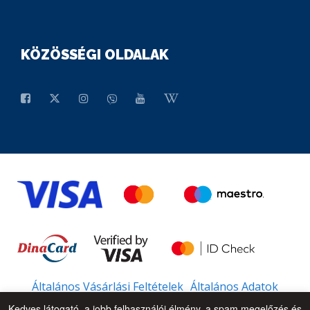
KÖZÖSSÉGI OLDALAK
Általános Vásárlási Feltételek
Általános Adatok
Kedves látogató, a jobb felhasználói élmény, a spam megelőzés és