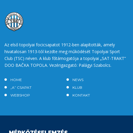
Az első topolyai focicsapatot 1912-ben alapították, amely
hivatalosan 1913-tól kezdte meg működését Topolyai Sport
Club (TSC) néven. A klub főtámogatója a topolyai „SAT-TRAKT”
DOO BAČKA TOPOLA. Vezérigazgató: Palágyi Szabolcs.
HOME
NEWS
„A” CSAPAT
KLUB
WEBSHOP
KONTAKT
MÉRKŐZÉSELEMZÉS