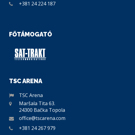
+381 24 224 187
FŐTÁMOGATÓ
TSC ARENA
TSC Arena
Maršala Tita 63.
24300 Bačka Topola
office@tscarena.com
+381 24 267 979