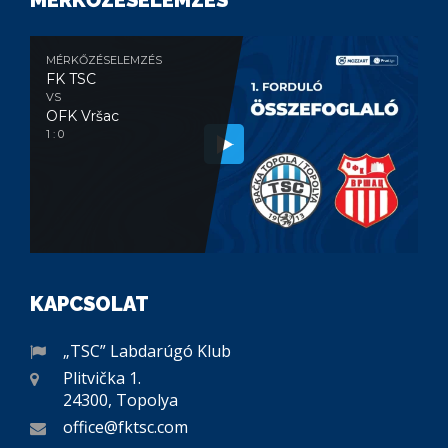
MÉRKŐZÉSELEMZÉS
FK TSC
VS
OFK Vršac
1 : 0
KAPCSOLAT
„TSC” Labdarúgó Klub
Plitvička 1.
24300, Topolya
office@fktsc.com