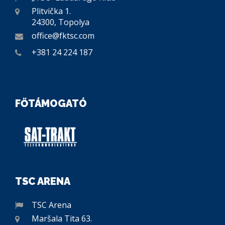
Plitvička 1.
24300, Topolya
office@fktsc.com
+381 24 224 187
FŐTÁMOGATÓ
TSC ARENA
TSC Arena
Maršala Tita 63.