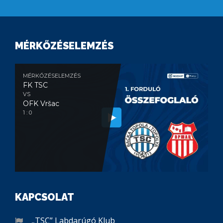
MÉRKŐZÉSELEMZÉS
MÉRKŐZÉSELEMZÉS
FK TSC
VS
OFK Vršac
1 : 0
KAPCSOLAT
„TSC” Labdarúgó Klub