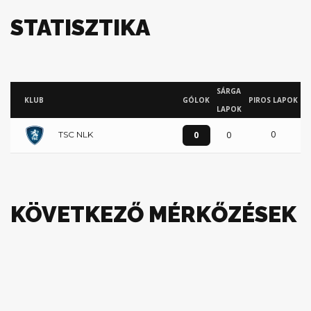
STATISZTIKA
SÁRGA
KLUB
GÓLOK
PIROS LAPOK
LAPOK
0
0
0
TSC NLK
KÖVETKEZŐ MÉRKŐZÉSEK