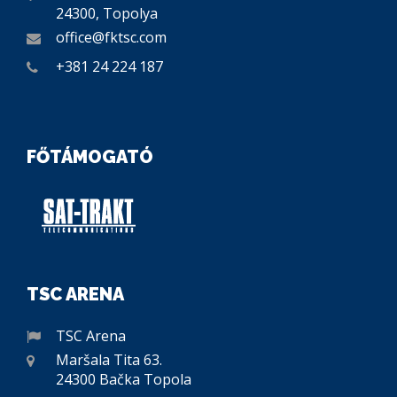
24300, Topolya
office@fktsc.com
+381 24 224 187
FŐTÁMOGATÓ
TSC ARENA
TSC Arena
Maršala Tita 63.
24300 Bačka Topola