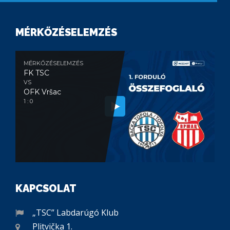
MÉRKŐZÉSELEMZÉS
MÉRKŐZÉSELEMZÉS
FK TSC
VS
OFK Vršac
1 : 0
KAPCSOLAT
„TSC” Labdarúgó Klub
Plitvička 1.