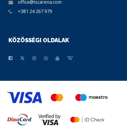
office@tscarena.com
+381 24 267 979
KÖZÖSSÉGI OLDALAK