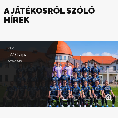
A JÁTÉKOSRÓL SZÓLÓ
HÍREK
KÉP
„A” Csapat
2018-03-15