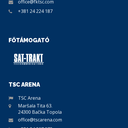
office@fktsc.com
+381 24 224 187
FŐTÁMOGATÓ
TSC ARENA
TSC Arena
Maršala Tita 63.
24300 Bačka Topola
office@tscarena.com