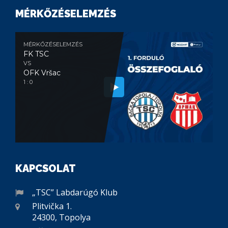
MÉRKŐZÉSELEMZÉS
MÉRKŐZÉSELEMZÉS
FK TSC
VS
OFK Vršac
1 : 0
KAPCSOLAT
„TSC” Labdarúgó Klub
Plitvička 1.
24300, Topolya