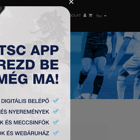
×
 CSAPAT
WEBSHOP
TSC ARENA
KAPCSOLAT
hu
 ARATOTT A