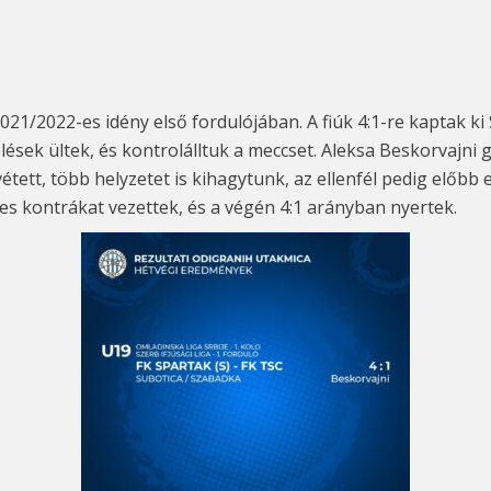
21/2022-es idény első fordulójában. A fiúk 4:
1-re kaptak ki
zelések ültek, és kontrolálltuk a meccset. Aleksa Beskorvajni 
tett, több helyzetet is kihagytunk, az ellenfél pedig előbb e
s kontrákat vezettek, és a végén 4:
1 ar
ányban nyertek.