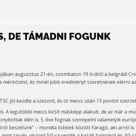
ES, DE TÁMADNI FOGUNK
lójában
augusztus 21-
én,
szombaton
19 órától a belgrádi Cr
a a mérkőzést, és minél jobb eredményt szeretnének elérni a
SC jól kezdte a szezont, és öt meccs után 13 pontot szerzet
is. A legutóbbi meccs kicsit másképp alakult, de az már a múl
nyítottak idén is. 5. éve fognak szerepelni valamelyik eur
ról beszélünk” – mondta többek között Faragó, aki arról is
mint tavaly, viszont 5:0-ra verték a kazah bajnokot és 4:
0-r