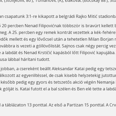
ć (Stoiljković 80‘), Tomanović (K), Đakovac (Bocskay 88‘), Stoj
n csapatunk 3:1-re kikapott a belgrádi Rajko Mitić stadionb
ő 20 percben Nenad Filipovićnak többször is bravúrt kellett
meg. A 25. percben egy remek kontrát vezettek a kék-fehérek
ők mellett és egy lővőcsel után a tehetetlen Milan Borjan m
ovábbra is vezeti a góllövőlistát. Sajnos csak négy percig v
e a labdát és Nenad Krstičić kapásból lőtt Filipović kapujába
usa lábbal hárítani tudott.
 jobban, a csereként beállt Aleksandar Katai pedig egy tets
ozott az egyenlítéssel, de csak kisebb helyzetekig jutottu
el később pedig egy gyors és tetszetős akció végén Nemanja P
ját is. Katai futott el a bal szélen és Ben elé tette a labdát
 a táblázaton 13 ponttal. Az első a Partizan 15 ponttal. A C