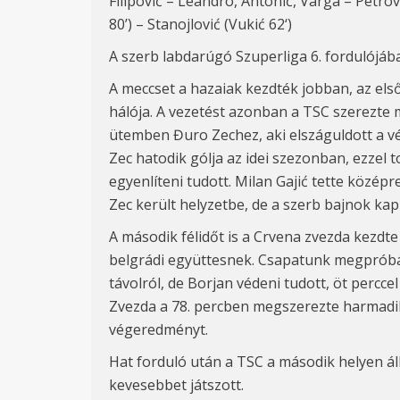
Filipović – Leandro, Antonić, Varga – Petrovi
80’) – Stanojlović (Vukić 62‘)
A szerb labdarúgó Szuperliga 6. fordulójába
A meccset a hazaiak kezdték jobban, az els
hálója. A vezetést azonban a TSC szerezte 
ütemben Đuro Zechez, aki elszáguldott a véd
Zec hatodik gólja az idei szezonban, ezzel t
egyenlíteni tudott. Milan Gajić tette középr
Zec került helyzetbe, de a szerb bajnok kap
A második félidőt is a Crvena zvezda kezdte
belgrádi együttesnek. Csapatunk megpróbálk
távolról, de Borjan védeni tudott, öt percc
Zvezda a 78. percben megszerezte harmadik gól
végeredményt.
Hat forduló után a TSC a második helyen áll
kevesebbet játszott.