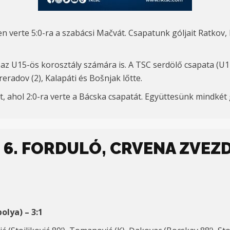
en
verte 5:
0-ra a szab
ácsi Ma
čv
át. Csapatunk góljait
Ratkov, 
z U15-ös korosztály számára is. A TSC serdölő csapata (U17
reradov (2),
Kalapáti és
Bošnjak
lőtte.
, ahol 2:
0-ra verte a B
ácska csapatát. Együttesünk
mindkét 
 6. FORDULÓ, CRVENA ZVEZDA
polya) –
3
:
1