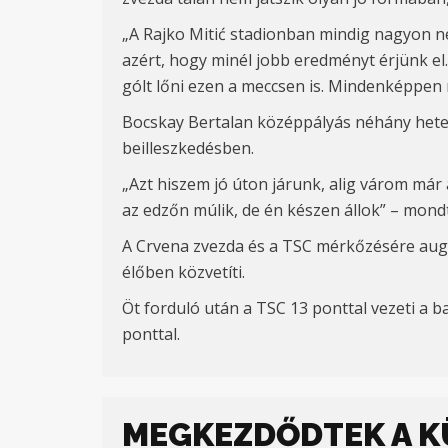
„A Rajko Miti
ć stadionban mindig nag
yon n
azért, hogy minél jobb eredményt érjünk el
gólt lőni ezen a meccsen is. Mindenképpen
Bocskay Bertalan középpályás néhány hete c
beilleszkedésben.
„
Azt hiszem jó úton járunk, alig várom már
az edzőn múlik, de én készen állok” – mon
A Crvena zvezda és a TSC mérkőzésére
aug
élőben közvetíti.
Öt forduló után a TSC 13 ponttal vezeti a b
ponttal.
MEGKEZDŐDTEK A KÜ