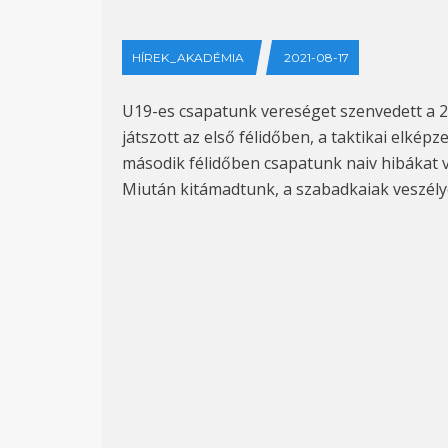
HÍREK_AKADÉMIA
2021-08-17
U19-es csapatunk vereséget szenvedett a 20
játszott az első félidőben, a taktikai elkép
második félidőben csapatunk naiv hibákat vé
Miután kitámadtunk, a szabadkaiak veszélye