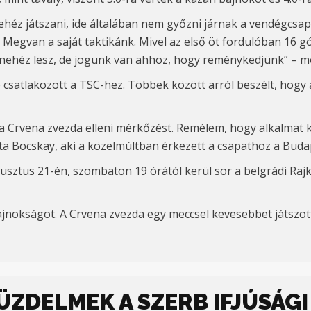
ehéz játszani, ide általában nem győzni járnak a vendégcsa
. Megvan a saját taktikánk. Mivel az első öt fordulóban 16
 nehéz lesz, de jogunk van ahhoz, hogy reménykedjünk” – mo
satlakozott a TSC-hez. Többek között arról beszélt, hogy az
 a Crvena zvezda elleni mérkőzést. Remélem, hogy alkalmat 
dta Bocskay, aki a közelmúltban érkezett a csapathoz a Bud
usztus 21-én, szombaton 19 órától
kerül sor a belgrádi Raj
ajnokságot. A Crvena zvezda egy meccsel kevesebbet játszott
ZDELMEK A SZERB IFJÚSÁGI