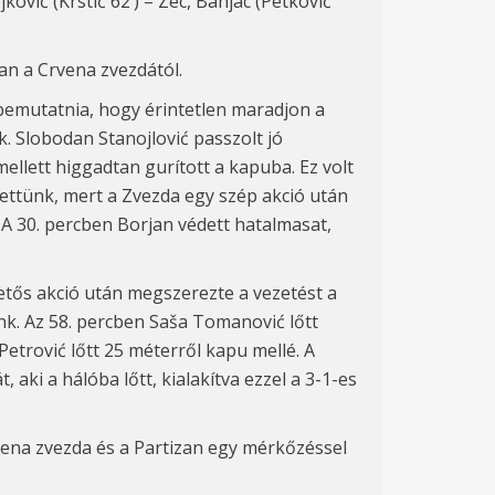
ković (Krstić 62’) – Zec, Banjac (Petković
an a Crvena zvezdától.
 bemutatnia, hogy érintetlen maradjon a
. Slobodan Stanojlović passzolt jó
ellett higgadtan gurított a kapuba. Ez volt
ezettünk, mert a Zvezda egy szép akció után
. A 30. percben Borjan védett hatalmasat,
zetős akció után megszerezte a vezetést a
nk. Az 58. percben Saša Tomanović lőtt
etrović lőtt 25 méterről kapu mellé. A
, aki a hálóba lőtt, kialakítva ezzel a 3-1-es
rvena zvezda és a Partizan egy mérkőzéssel