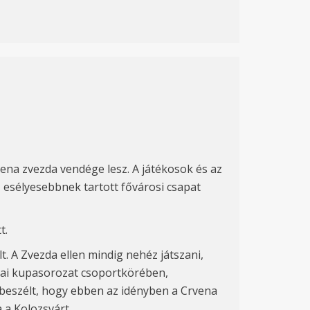
vena zvezda vendége lesz. A játékosok és az
z esélyesebbnek tartott fővárosi csapat
t.
t. A Zvezda ellen mindig nehéz játszani,
ópai kupasorozat csoportkörében,
 beszélt, hogy ebben az idényben a Crvena
a
a Kolozsv
árt.