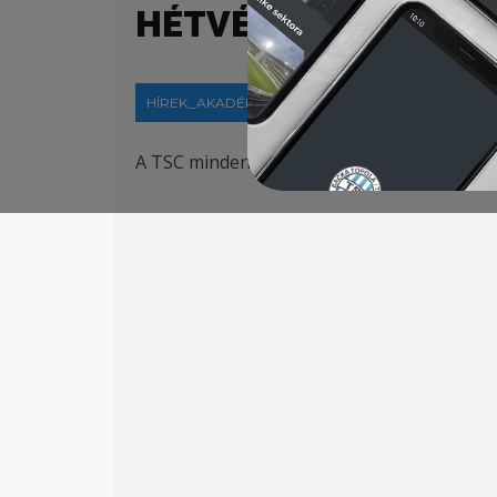
HÉTVÉGÉN
HÍREK_AKADÉMIA
2021-08-23
A TSC minden
korosztályos
csapata gy
őzel