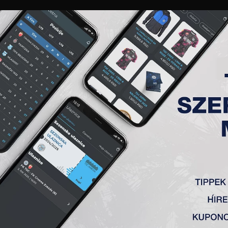
GALÉRIA
„A” CSAPAT
TAGSÁG
JEGYEK
AKKREDITÁCIÓ
KLUB
AKADÉMIA
NŐI
YOS CSAPATUNK GYŐZELMET