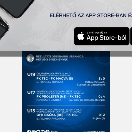
met aratott a hétvégi bajnoki meccseken.