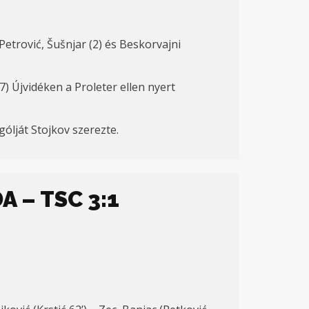
Petrović, Šušnjar (2)
és
Beskorvajni
) Újvidéken a Proleter ellen nyert
gólját Stojkov szerezte
.
 – TSC 3:1