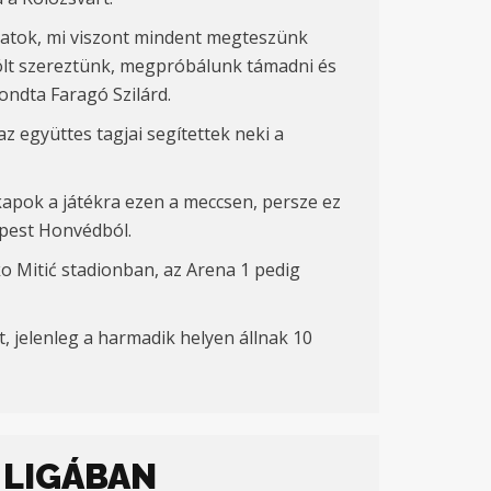
patok, mi viszont mindent megteszünk
 gólt szereztünk, megpróbálunk támadni és
ndta Faragó Szilárd.
 együttes tagjai segítettek neki a
kapok a játékra ezen a meccsen, persze ez
apest Honvédból.
ko Miti
ć
stadionban, az Arena 1 pedig
, jelenleg a harmadik helyen állnak 10
 LIGÁBAN