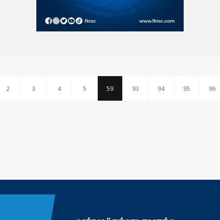
2
3
4
5
59
93
94
95
96