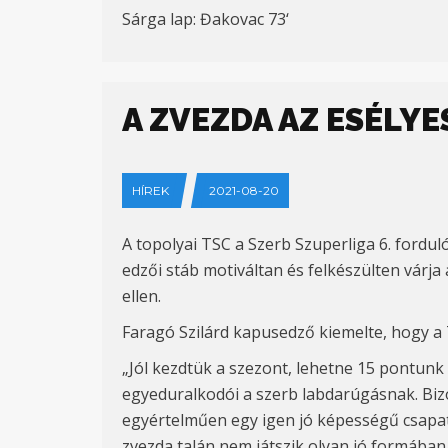
Sárga lap: Đakovac 73‘
A ZVEZDA AZ ESÉLY
HÍREK
2021-08-20
A topolyai TSC
a Szerb Szuperliga 6. fordu
edzői stáb motiváltan és felkészülten várj
ellen.
Faragó Szilárd kapusedző kiemelte, hogy a T
„Jól kezdtük a szezont, lehetne 15 pontunk 
egyeduralkodói a szerb labdarúgásnak. Bizo
egyértelműen egy igen jó képességű csapat
zvezda talán nem játszik olyan jó formában, 