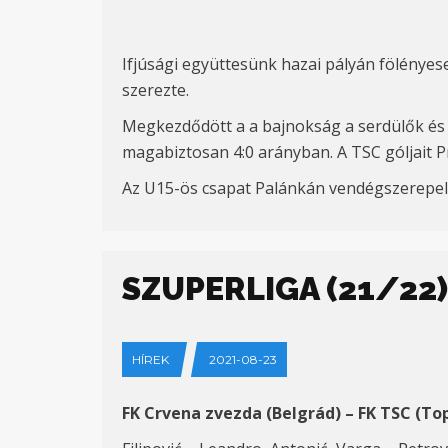
Ifjúsági együttesünk
hazai pályán
fölényes
szerezte.
Megkezdődött a a bajnokság a serdülők és a
magabiztosan 4:
0 ar
ányban.
A TSC góljait
P
Az U15-ös csapat Palánkán vendégszerepelt
SZUPERLIGA (21/22)
HÍREK
2021-08-23
FK Crvena zvezda (Belg
rád)
– FK TSC (To