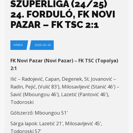
SZUPERLIGA (24/25)
24. FORDULÓ, FK NOVI
PAZAR – FK TSC 2:1
HÍREK
2025-02-25
FK Novi Pazar (Novi Pazar) – FK TSC (Topolya)
2:1
Ilić – Radojević, Capan, Degenek, St. Jovanović –
Radin, Pejić, (Vulić 83′), Milosavljević (Stanić 46′) –
Savić (Mboungou 46′), Lazetić (Pantović 46′),
Todoroski
Gólszerző: Mboungou 51′
Sárga lapok: Lazetić 21′, Milosavljević 45′,
Todoroski 57′