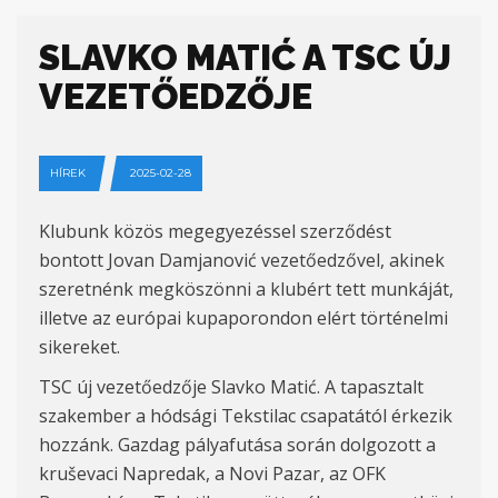
SLAVKO MATIĆ A TSC ÚJ
VEZETŐEDZŐJE
HÍREK
2025-02-28
Klubunk közös megegyezéssel szerződést
bontott Jovan Damjanović vezetőedzővel, akinek
szeretnénk megköszönni a klubért tett munkáját,
illetve az európai kupaporondon elért történelmi
sikereket.
TSC új vezetőedzője Slavko Matić. A tapasztalt
szakember a hódsági Tekstilac csapatától érkezik
hozzánk. Gazdag pályafutása során dolgozott a
kruševaci Napredak, a Novi Pazar, az OFK