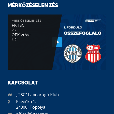
MÉRKŐZÉSELEMZÉS
MÉRKŐZÉSELEMZÉS
FK TSC
VS
OFK Vršac
1 : 0
KAPCSOLAT
„TSC” Labdarúgó Klub
Plitvička 1.
24300, Topolya