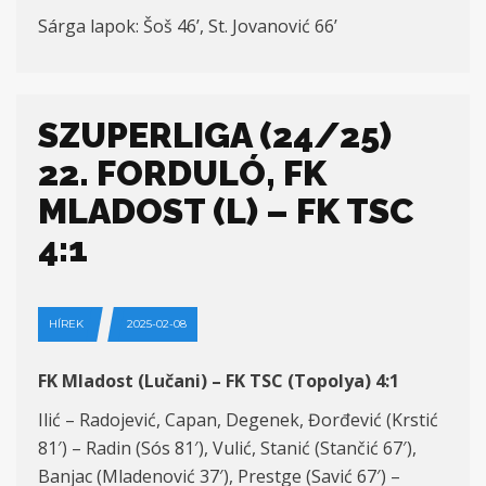
Sárga lapok: Šoš 46’, St. Jovanović 66’
SZUPERLIGA (24/25)
22. FORDULÓ, FK
MLADOST (L) – FK TSC
4:1
HÍREK
2025-02-08
FK Mladost (Lučani) – FK TSC (Topolya) 4:1
Ilić – Radojević, Capan, Degenek, Đorđević (Krstić
81′) – Radin (Sós 81′), Vulić, Stanić (Stančić 67′),
Banjac (Mladenović 37′), Prestge (Savić 67′) –