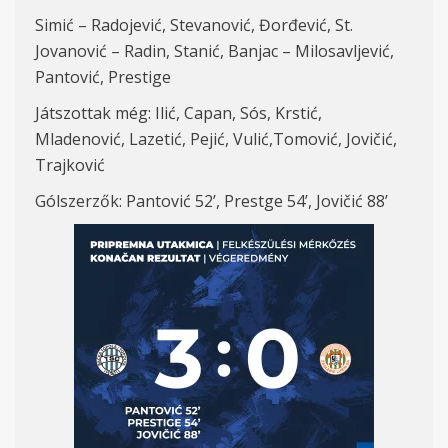
Simić – Radojević, Stevanović, Đorđević, St.
Jovanović – Radin, Stanić, Banjac – Milosavljević,
Pantović, Prestige
Játszottak még: Ilić, Capan, Sós, Krstić,
Mladenović, Lazetić, Pejić, Vulić,Tomović, Jovičić,
Trajković
Gólszerzők: Pantović 52’, Prestge 54’, Jovičić 88’