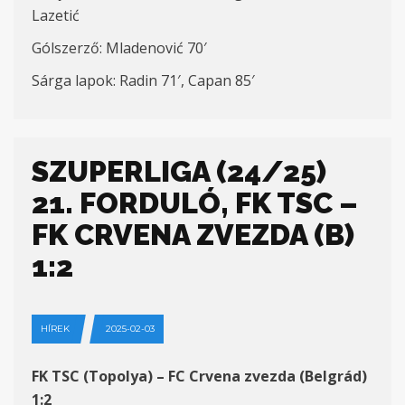
Lazetić
Gólszerző: Mladenović 70′
Sárga lapok: Radin 71′, Capan 85′
SZUPERLIGA (24/25)
21. FORDULÓ, FK TSC –
FK CRVENA ZVEZDA (B)
1:2
HÍREK
2025-02-03
FK TSC (Topolya) – FC Crvena zvezda (Belgrád)
1:2