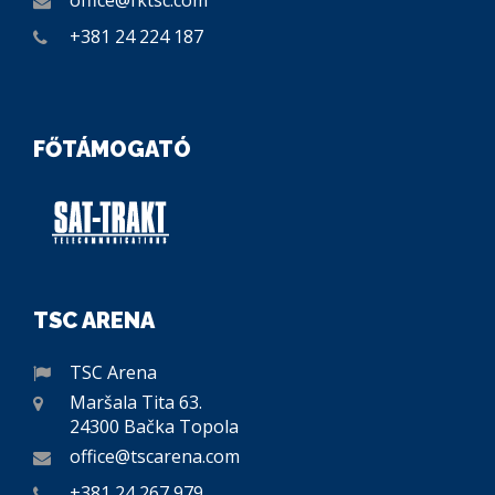
office@fktsc.com
+381 24 224 187
FŐTÁMOGATÓ
TSC ARENA
TSC Arena
Maršala Tita 63.
24300 Bačka Topola
office@tscarena.com
+381 24 267 979