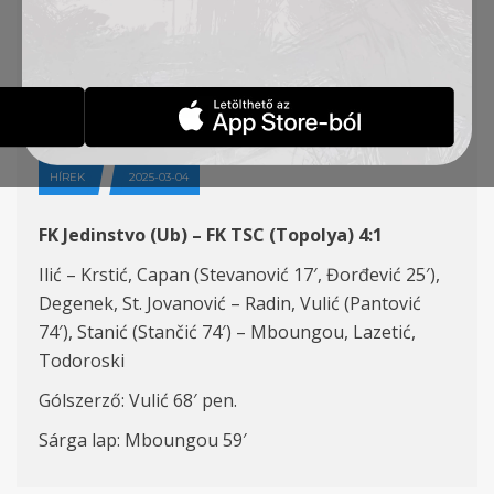
26. FORDULÓ, FK
JEDINSTVO (U) – FK TSC
4:1
HÍREK
2025-03-04
FK Jedinstvo (Ub) – FK TSC (Topolya) 4:1
Ilić – Krstić, Capan (Stevanović 17′, Đorđević 25′),
Degenek, St. Jovanović – Radin, Vulić (Pantović
74′), Stanić (Stančić 74′) – Mboungou, Lazetić,
Todoroski
Gólszerző: Vulić 68′ pen.
Sárga lap: Mboungou 59′