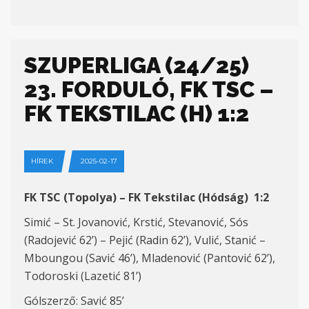
SZUPERLIGA (24/25)
23. FORDULÓ, FK TSC –
FK TEKSTILAC (H) 1:2
HÍREK
2025-02-17
FK TSC (Topolya) – FK Tekstilac (Hódság) 1:2
Simić – St. Jovanović, Krstić, Stevanović, Sós
(Radojević 62’) – Pejić (Radin 62’), Vulić, Stanić –
Mboungou (Savić 46’), Mladenović (Pantović 62’),
Todoroski (Lazetić 81’)
Gólszerző: Savić 85’