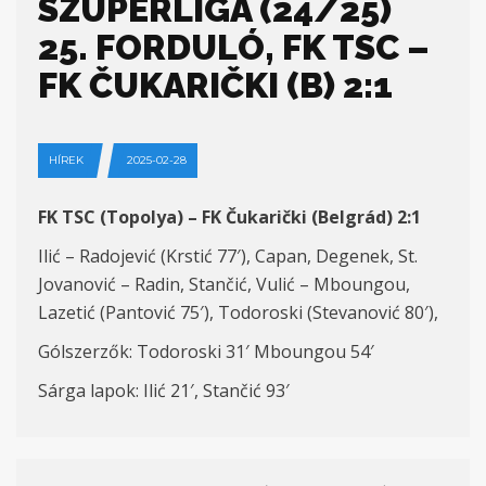
SZUPERLIGA (24/25)
25. FORDULÓ, FK TSC –
FK ČUKARIČKI (B) 2:1
HÍREK
2025-02-28
FK TSC (Topolya) – FK Čukarički (Belgrád) 2:1
Ilić – Radojević (Krstić 77′), Capan, Degenek, St.
Jovanović – Radin, Stančić, Vulić – Mboungou,
Lazetić (Pantović 75′), Todoroski (Stevanović 80′),
Gólszerzők: Todoroski 31′ Mboungou 54′
Sárga lapok: Ilić 21′, Stančić 93′