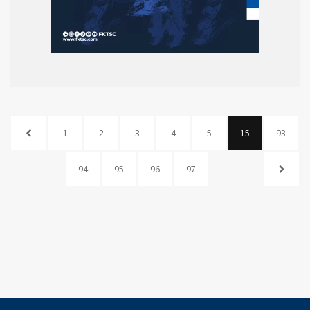
1
2
3
4
5
15
93
94
95
96
97