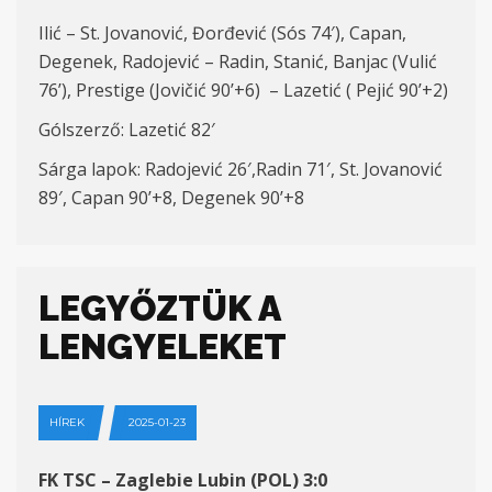
Ilić – St. Jovanović, Đorđević (Sós 74′), Capan,
Degenek, Radojević – Radin, Stanić, Banjac (Vulić
76’), Prestige (Jovičić 90’+6) – Lazetić ( Pejić 90’+2)
Gólszerző: Lazetić 82′
Sárga lapok: Radojević 26′,Radin 71′, St. Jovanović
89′, Capan 90’+8, Degenek 90’+8
LEGYŐZTÜK A
LENGYELEKET
HÍREK
2025-01-23
FK TSC – Zaglebie Lubin (POL) 3:0