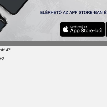
) 3:2
ć, Krstić – Vulić, Stanić (Pejić 64′) – Mboungou (Todoroski 8
nić 47′
’+2