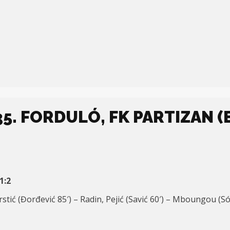
5. FORDULÓ, FK PARTIZAN (B)
1:2
rstić (Đorđević 85′) – Radin, Pejić (Savić 60′) – Mboungou (Só