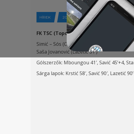
HÍREK
2025-05-18
FK TSC (Topolya) – OFK Beograd (Belgrád
Simić – Sós (Capan 64′), Degenek (K), Đorđevi
Saša Jovanović (Lazetić 31′)
Gólszerzők: Mboungou 41′, Savić 45’+4, Sta
Sárga lapok: Krstić 58′, Savić 90′, Lazetić 90