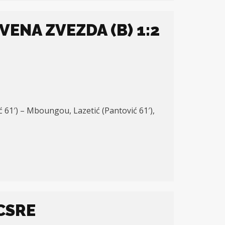
VENA ZVEZDA (B) 1:2
ović 61′) – Mboungou, Lazetić (Pantović 61′),
CSRE