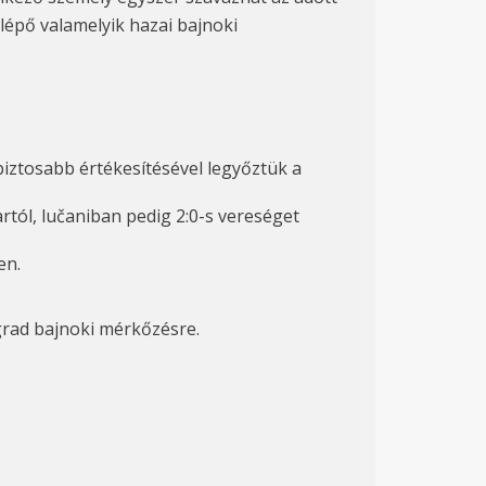
lépő valamelyik hazai bajnoki
iztosabb értékesítésével legyőztük a
tól, lučaniban pedig 2:0-s vereséget
en.
ograd bajnoki mérkőzésre.