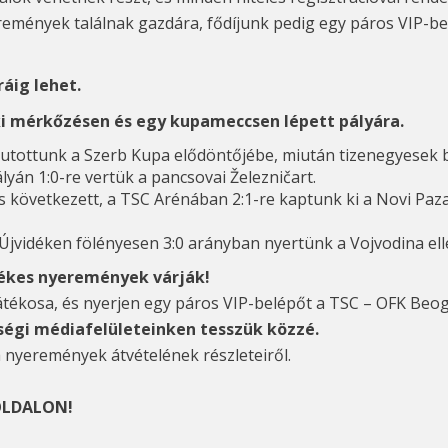
emények találnak gazdára, fődíjunk pedig egy páros VIP-be
ráig lehet.
ki mérkőzésen és egy kupameccsen lépett pályára.
utottunk a Szerb Kupa elődöntőjébe, miután tizenegyesek b
lyán 1:0-re vertük a pancsovai Železničart.
következett, a TSC Arénában 2:1-re kaptunk ki a Novi Pazar
e, Újvidéken fölényesen 3:0 arányban nyertünk a Vojvodina ell
tékes nyeremények várják!
b játékosa, és nyerjen egy páros VIP-belépőt a TSC – OFK Be
ségi médiafelületeinken tesszük közzé.
a nyeremények átvételének részleteiről.
LDALON!