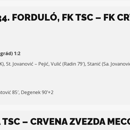
4. FORDULÓ, FK TSC – FK CR
grád) 1:2
(K), St. Jovanović – Pejić, Vulić (Radin 79′), Stanić (Sa. Jovan
antović 85′, Degenek 90’+2
A TSC – CRVENA ZVEZDA MEC