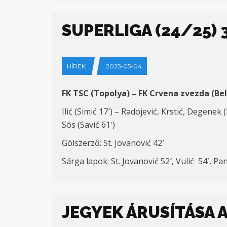
SUPERLIGA (24/25) 3
HÍREK
2025-05-04
FK TSC (Topolya) – FK Crvena zvezda (Bel
Ilić (Simić 17′) – Radojević, Krstić, Degenek 
Sós (Savić 61′)
Gólszerző: St. Jovanović 42′
Sárga lapok: St. Jovanović 52′, Vulić 54′, P
JEGYEK ÁRUSÍTÁSA 