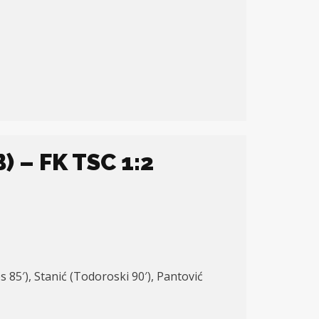
 – FK TSC 1:2
s 85′), Stanić (Todoroski 90′), Pantović