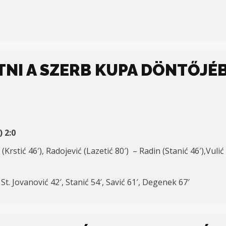
TNI A SZERB KUPA DÖNTŐJÉ
 2:0
(Krstić 46′), Radojević (Lazetić 80′) – Radin (Stanić 46′),Vul
 St. Jovanović 42′, Stanić 54′, Savić 61′, Degenek 67′