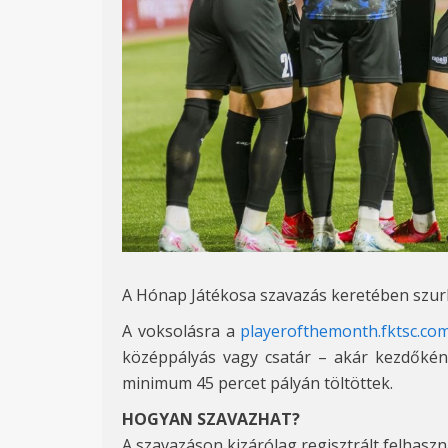
A Hónap Játékosa szavazás keretében szurko
A voksolásra a
playerofthemonth.fktsc.c
középpályás vagy csatár – akár kezdőként
minimum 45 percet pályán töltöttek.
HOGYAN SZAVAZHAT
?
A szavazáson kizárólag regisztrált felhasz