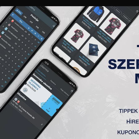
GALÉRIA
„A” CSAPAT
TAGSÁG
JEGYEK
AKKREDITÁCIÓ
KLUB
AKADÉMIA
NŐI
 36. FORDULÓ, FK TSC – OFK