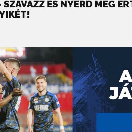
– SZAVAZZ ÉS NYERD MEG ÉR
YIKÉT!