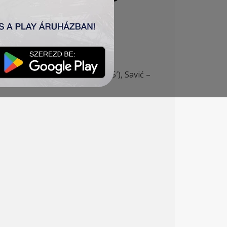
5′), Pantović (Milosavljević 85′), Savić –