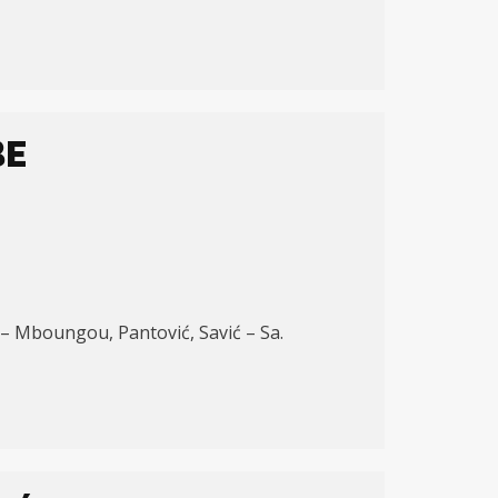
BE
ić – Mboungou, Pantović, Savić – Sa.