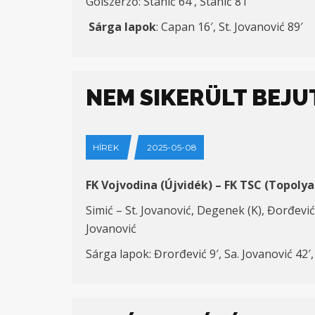
Gólszerző: Stanić 64′, Stanić 81′
Sárga lapok
: Capan 16′, St. Jovanović 89′
NEM SIKERÜLT BEJU
HÍREK
2025-05-08
FK Vojvodina (Újvidék) – FK TSC (Topolya)
Simić – St. Jovanović, Degenek (K), Đorđević 
Jovanović
Sárga lapok: Đrorđević 9′, Sa. Jovanović 42′,