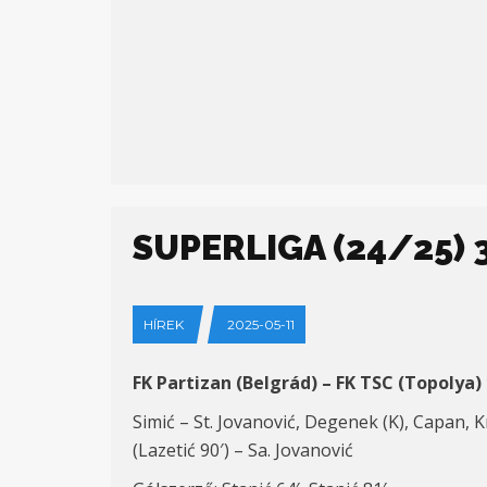
SUPERLIGA (24/25) 3
HÍREK
2025-05-11
FK Partizan (Belgrád) – FK TSC (Topolya) 
Simić – St. Jovanović, Degenek (K), Capan, K
(Lazetić 90′) – Sa. Jovanović