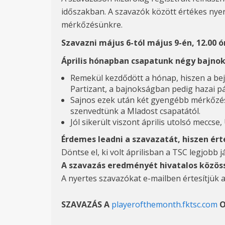
időszakban. A szavazók között értékes nyer
mérkőzésünkre.
Szavazni május 6-tól május 9-én, 12.00 ó
Április hónapban csapatunk négy bajno
Remekül kezdődött a hónap, hiszen a bej
Partizant, a bajnokságban pedig hazai pá
Sajnos ezek után két gyengébb mérkőzés 
szenvedtünk a Mladost csapatától.
Jól sikerült viszont április utolsó meccs
Érdemes leadni a szavazatát, hiszen ér
Döntse el, ki volt áprilisban a TSC legjob
A szavazás eredményét hivatalos közös
A nyertes szavazókat e-mailben értesítjük 
SZAVAZÁS A
playerofthemonth.fktsc.com
O