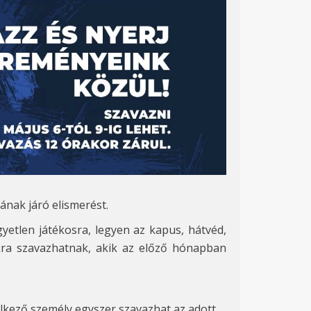
ának járó elismerést.
gyetlen játékosra, legyen az kapus, hátvéd,
okra szavazhatnak, akik az előző hónapban
elkező személy egyszer szavazhat az adott