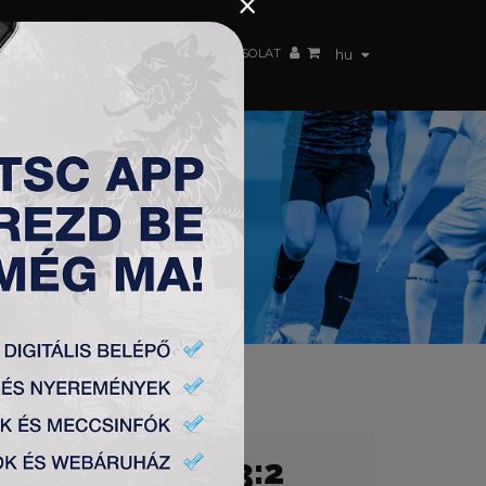
×
 CSAPAT
WEBSHOP
TSC ARENA
KAPCSOLAT
hu
 BEOGRAD (B) 3:2