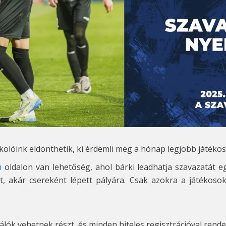
lóink eldönthetik, ki érdemli meg a hónap legjobb játékos
om
oldalon van lehetőség, ahol bárki leadhatja szavazatát e
, akár csereként lépett pályára. Csak azokra a játékos
nálók vehetnek részt, és minden hiteles regisztrációval rend