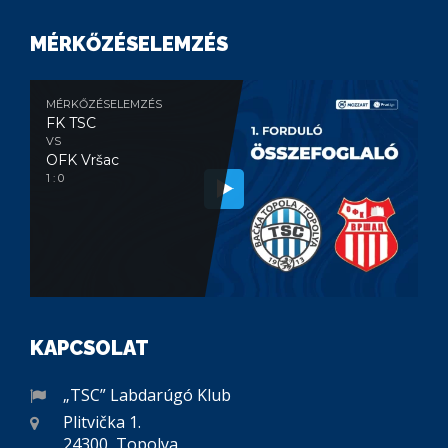
MÉRKŐZÉSELEMZÉS
MÉRKŐZÉSELEMZÉS
FK TSC
VS
OFK Vršac
1 : 0
KAPCSOLAT
„TSC” Labdarúgó Klub
Plitvička 1.
24300, Topolya