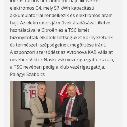
lóerős turbós benzinmotor hajt, illetve két
elektromos C4, mely 57 kWh kapacitású
akkumulátorral rendelkezik és elektromos áram
hajt. Az elektromos járművek átadásával, illetve
hsználatával a Citroën és a TSC ismét
bizonyították elkötelezettségüket környezetünk
és természeti szépségeinek megőrzése iránt.
A szponzori szerződést az Avtonova KAB vállalat
nevében Viktor Naskovski vezérigazgató írta alá,
a TSC nevében pedig a klub vezérigazgatója,
Palágyi Szabolcs.