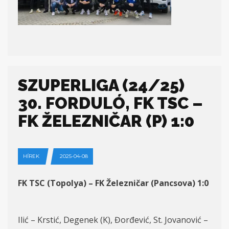
SZUPERLIGA (24/25)
30. FORDULÓ, FK TSC –
FK ŽELEZNIČAR (P) 1:0
HÍREK
2025-04-08
FK TSC (Topolya) – FK Železničar (Pancsova) 1:0
Ilić – Krstić, Degenek (K), Đorđević, St. Jovanović –