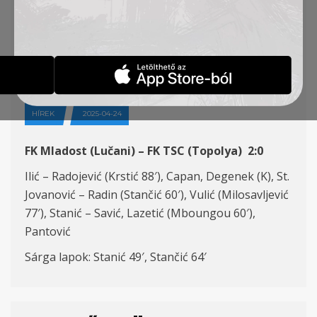
32. FORDULÓ, FK
MLADOST (L) – FK TSC
2:0
HÍREK
2025-04-24
FK Mladost (Lučani) – FK TSC (Topolya) 2:0
Ilić – Radojević (Krstić 88′), Capan, Degenek (K), St.
Jovanović – Radin (Stančić 60′), Vulić (Milosavljević
77′), Stanić – Savić, Lazetić (Mboungou 60′),
Pantović
Sárga lapok: Stanić 49′, Stančić 64′