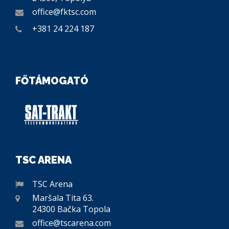
office@fktsc.com
+381 24 224 187
FŐTÁMOGATÓ
TSC ARENA
TSC Arena
Maršala Tita 63.
24300 Bačka Topola
office@tscarena.com