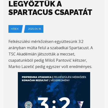
LEGYŐZTÜK A
SPARTACUS CSAPATÁT
HÍREK
2025-04-18
Felkészülési mérkőzésen együttesünk 3:2
arányban múlta felül a szabadkai Spartacust. A
TSC Akadémián játszották a meccset,
csapatunkból pedig Miloš Pantović kétszer,
Marko Lazetić pedig egyszer volt eredményes.