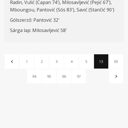
Radin, Vulić (Capan 74′), Milosavljević (Pejić 67′),
Mboungou, Pantović (Sós 83′), Savić (Stančić 90′)
Gólszerző: Pantović 32′
Sárga lap: Milosavljević 58′
1
2
3
4
5
13
93
94
95
96
97