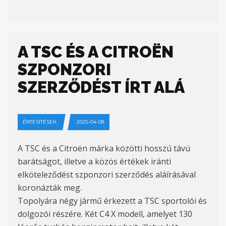
A TSC ÉS A CITROËN
SZPONZORI
SZERZŐDÉST ÍRT ALÁ
ÉRTESÍTÉSEK
2025-04-08
A TSC és a Citroën márka közötti hosszú távú
barátságot, illetve a közös értékek iránti
elköteleződést szponzori szerződés aláírásával
koronázták meg.
Topolyára négy jármű érkezett a TSC sportolói és
dolgozói részére. Két C4 X modell, amelyet 130