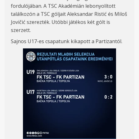
fordulójában. A TSC Akadémián lebonyolított
találkozón a TSC góljait Aleksandar Ristić és Miloš
Jovičić szerezték. Utóbbi játékos két gólt is
szerzett.
Sajnos U17-es csapatunk kikapott a Partizantól.