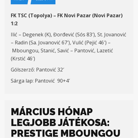
FK TSC (Topolya) – FK Novi Pazar (Novi Pazar)
1:2
Ilić – Degenek (K), Đorđević (Sós 83′), St. Jovanović
– Radin (Sa. Jovanović 67′), Vulić (Pejić 46′) –
Mboungou, Stanić, Savić – Pantović, Lazetić
(Krstić 46′)
Gólszerző: Pantović 32′
Sárga lap: Pantović 90+4′
MÁRCIUS HÓNAP
LEGJOBB JÁTÉKOSA:
PRESTIGE MBOUNGOU