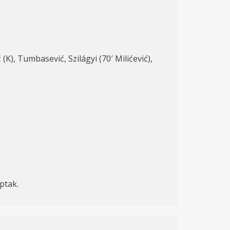
(K), Tumbasević, Szilágyi (70′ Milićević),
ptak.