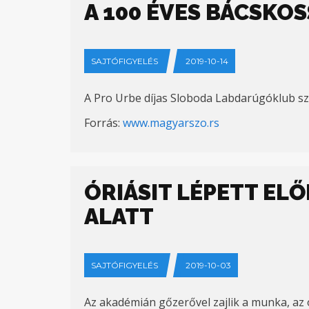
A 100 ÉVES BÁCSKOS
SAJTÓFIGYELÉS
2019-10-14
A Pro Urbe díjas Sloboda Labdarúgóklub sz
Forrás:
www.magyarszo.rs
ÓRIÁSIT LÉPETT EL
ALATT
SAJTÓFIGYELÉS
2019-10-03
Az akadémián gőzerővel zajlik a munka, az o