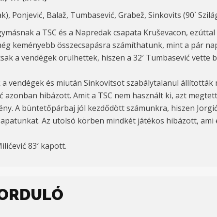
k), Ponjević, Balaž, Tumbasević, Grabež, Sinkovits (90` Szilágy
ymásnak a TSC és a Napredak csapata Kruševacon, ezúttal a 
 még keményebb összecsapásra számíthatunk, mint a pár napp
csak a vendégek örülhettek, hiszen a 32′ Tumbasević vette 
 a vendégek és miután Sinkovitsot szabálytalanul állították
ć azonban hibázott. Amit a TSC nem használt ki, azt megtette
mény. A büntetőpárbaj jól kezdődött számunkra, hiszen Jorgić
patunkat. Az utolsó körben mindkét játékos hibázott, ami e
lićević 83′ kapott.
 FORDULÓ