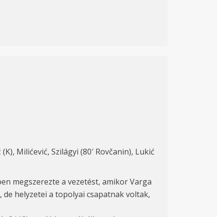
K), Milićević, Szilágyi (80′ Rovčanin), Lukić
cben megszerezte a vezetést, amikor Varga
 de helyzetei a topolyai csapatnak voltak,