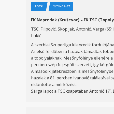
HÍREK
2019-09-23
FK Napredak (Kruševac) – FK TSC (Topoly
TSC: Filipović, Skopljak, Antonić, Varga (65′
Lukić
A szerbiai Szuperliga kilencedik fordulójáb
Az első félidőben a hazaiak támadtak többe
a topolyaiaknak. Mezőnyfölénye ellenére a k
percben szép fejesgólt szerzett, így kétgó
A második játékrészben is mezőnyfölényben 
hazaiak a 81. percben Ivanović találatával s
eldöntötte a mérkőzést.
Sárga lapot a TSC csapatában Antonić 17′, 