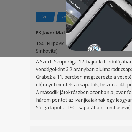
HÍREK
2019-10-23
FK Javor Matis (Ivanjica) – FK TSC (Topoly
TSC: Filipović, Skopljak, Antonić, Varga, Pon
Sinkovits)
A Szerb Szuperliga 12. bajnoki fordulójában 
vendégeként 3:2 arányban alulmaradt csap
Grabež a 11. percben megszerezte a vezetés
előnnyel mentek a csapatok, hiszen a 41. p
A második játékrészben azonban a Javor for
három pontot az ivanjicaiaknak egy lesgyan
Sárga lapot a TSC csapatában Tumbasević 48