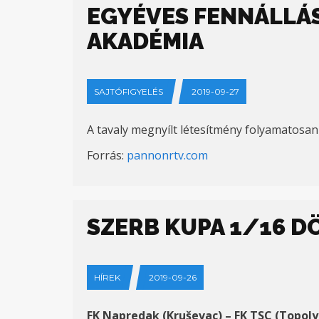
EGYÉVES FENNÁLLÁS
AKADÉMIA
SAJTÓFIGYELÉS
2019-09-27
A tavaly megnyílt létesítmény folyamatosan 
Forrás:
pannonrtv.com
SZERB KUPA 1/16 
HÍREK
2019-09-26
FK Napredak (Kruševac) – FK TSC (Topolya)