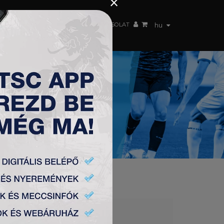
×
 CSAPAT
WEBSHOP
TSC ARENA
KAPCSOLAT
hu