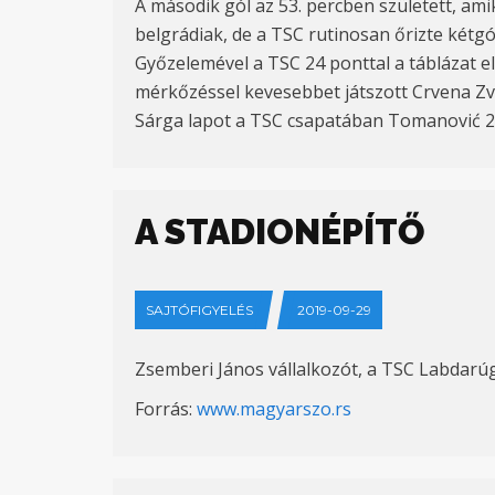
A második gól az 53. percben született, am
belgrádiak, de a TSC rutinosan őrizte kétgó
Győzelemével a TSC 24 ponttal a táblázat e
mérkőzéssel kevesebbet játszott Crvena Zv
Sárga lapot a TSC csapatában Tomanović 28′
A STADIONÉPÍTŐ
SAJTÓFIGYELÉS
2019-09-29
Zsemberi János vállalkozót, a TSC Labdarúg
Forrás:
www.magyarszo.rs