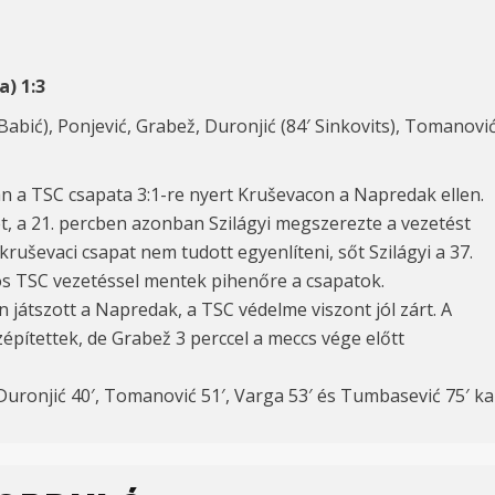
a) 1:3
 Babić), Ponjević, Grabež, Duronjić (84′ Sinkovits), Tomanović 
an a TSC csapata 3:1-re nyert Kruševacon a Napredak ellen.
t, a 21. percben azonban Szilágyi megszerezte a vezetést
ruševaci csapat nem tudott egyenlíteni, sőt Szilágyi a 37.
los TSC vezetéssel mentek pihenőre a csapatok.
játszott a Napredak, a TSC védelme viszont jól zárt. A
zépítettek, de Grabež 3 perccel a meccs vége előtt
Duronjić 40′, Tomanović 51′, Varga 53′ és Tumbasević 75′ ka