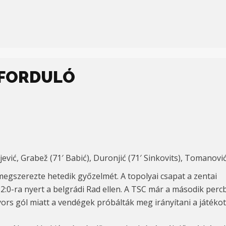
. FORDULÓ
jević, Grabež (71′ Babić), Duronjić (71′ Sinkovits), Tomanović (
megszerezte hetedik győzelmét. A topolyai csapat a zentai
2:0-ra nyert a belgrádi Rad ellen. A TSC már a második per
yors gól miatt a vendégek próbálták meg irányítani a játékot,