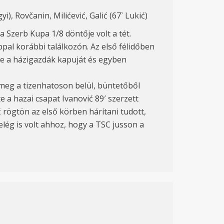
i), Rovčanin, Milićević, Galić (67` Lukić)
Szerb Kupa 1/8 döntője volt a tét.
al korábbi találkozón. Az első félidőben
be a házigazdák kapuját és egyben
 meg a tizenhatoson belül, büntetőből
 a hazai csapat Ivanović 89′ szerzett
 rögtön az első körben hárítani tudott,
lég is volt ahhoz, hogy a TSC jusson a