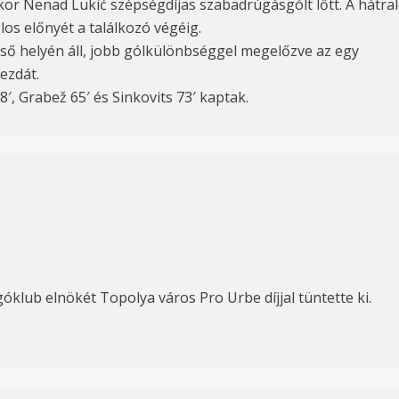
ikor Nenad Lukić szépségdíjas szabadrúgásgólt lőtt. A hátr
los előnyét a találkozó végéig.
lső helyén áll, jobb gólkülönbséggel megelőzve az egy
ezdát.
, Grabež 65′ és Sinkovits 73′ kaptak.
óklub elnökét Topolya város Pro Urbe díjjal tüntette ki.