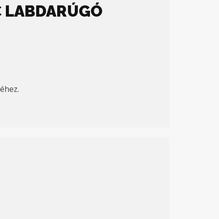
SC LABDARÚGÓ
séhez.