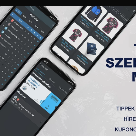
GALÉRIA
„A” CSAPAT
TAGSÁG
JEGYEK
AKKREDITÁCIÓ
KLUB
AKADÉMIA
NŐI
. FORDULÓ