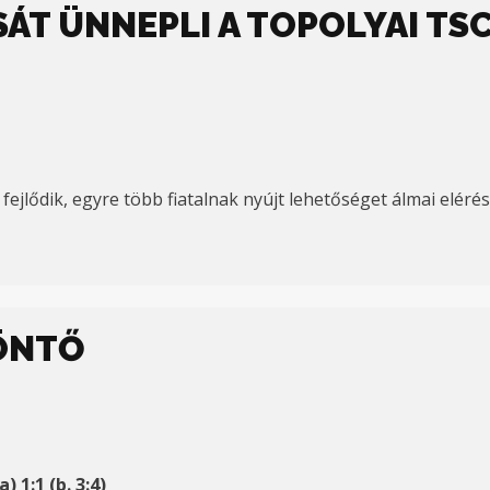
ÁT ÜNNEPLI A TOPOLYAI T
fejlődik, egyre több fiatalnak nyújt lehetőséget álmai eléré
DÖNTŐ
 1:1 (b. 3:4)