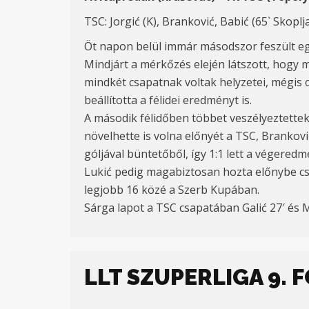
TSC: Jorgić (K), Branković, Babić (65` Skoplja
Öt napon belül immár másodszor feszült eg
Mindjárt a mérkőzés elején látszott, hogy
mindkét csapatnak voltak helyzetei, mégis 
beállította a félidei eredményt is.
A második félidőben többet veszélyeztettek
növelhette is volna előnyét a TSC, Brankovi
góljával büntetőből, így 1:1 lett a végered
Lukić pedig magabiztosan hozta előnybe csa
legjobb 16 közé a Szerb Kupában.
Sárga lapot a TSC csapatában Galić 27′ és Mi
LLT SZUPERLIGA 9.