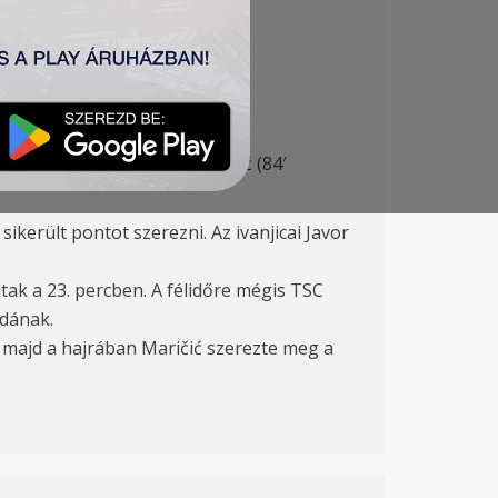
vić (89′ Galić), Szilágyi, Lukić (84′
ikerült pontot szerezni. Az ivanjicai Javor
ak a 23. percben. A félidőre mégis TSC
rdának.
, majd a hajrában Maričić szerezte meg a