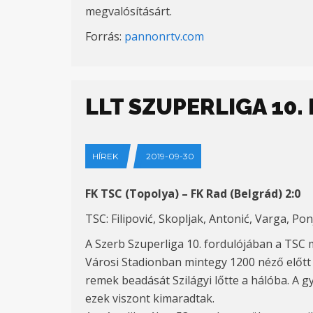
megvalósításárt.
Forrás:
pannonrtv.com
LLT SZUPERLIGA 10
HÍREK
2019-09-30
FK TSC (Topolya) – FK Rad (Belgrád) 2:0
TSC: Filipović, Skopljak, Antonić, Varga, Pon
A Szerb Szuperliga 10. fordulójában a TSC 
Városi Stadionban mintegy 1200 néző előtt 
remek beadását Szilágyi lőtte a hálóba. A g
ezek viszont kimaradtak.