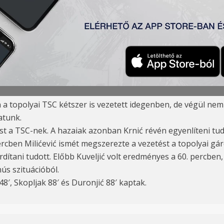
a) 3:2
jević, Grabež (71′ Duronjić), Tumbasević, Tomanović (K), Miliće
a topolyai TSC kétszer is vezetett idegenben, de végül nem s
atunk.
t a TSC-nek. A hazaiak azonban Krnić révén egyenlíteni tudt
ercben Milićević ismét megszerezte a vezetést a topolyai gá
dítani tudott. Előbb Kuveljić volt eredményes a 60. percben
ús szituációból.
′, Skopljak 88′ és Duronjić 88′ kaptak.