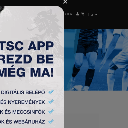
×
 CSAPAT
WEBSHOP
TSC ARENA
KAPCSOLAT
hu
BEOGRAD 1:3