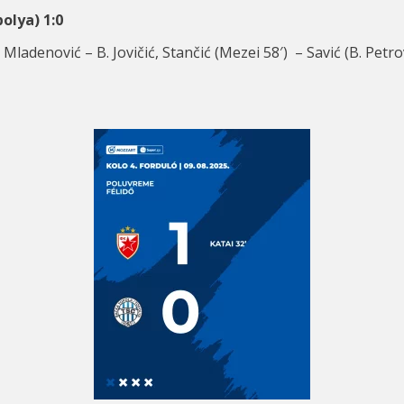
olya) 1:0
, Mladenović – B. Jovičić, Stančić (Mezei 58′) – Savić (B. Pet