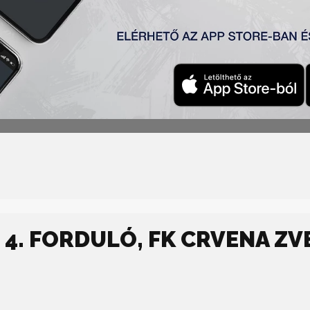
) 1:3
nek, Mladenović – Stančić, Mezei (Krstić 73′) – Mboungou (B. P
4. FORDULÓ, FK CRVENA ZVEZ