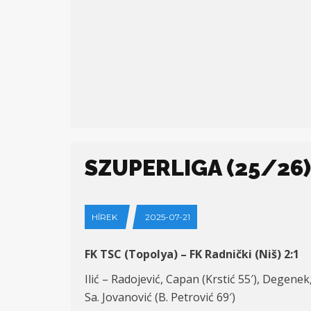
SZUPERLIGA (25/26) 
HÍREK
2025-07-21
FK TSC (Topolya) – FK Radnički (Niš) 2:1
Ilić – Radojević, Capan (Krstić 55′), Degenek
Sa. Jovanović (B. Petrović 69′)