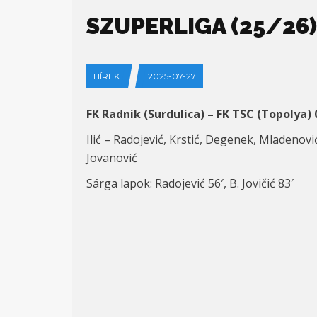
SZUPERLIGA (25/26) 
HÍREK
2025-07-27
FK Radnik (Surdulica) – FK TSC (Topolya) 
Ilić – Radojević, Krstić, Degenek, Mladenovi
Jovanović
Sárga lapok: Radojević 56′, B. Jovičić 83′