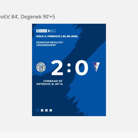
ovičić 84′, Degenek 90’+5