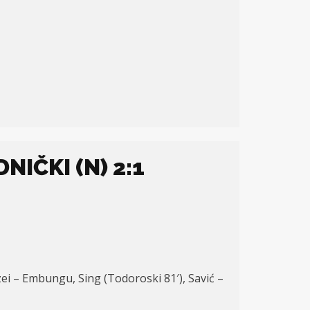
NIČKI (N) 2:1
Mezei – Embungu, Sing (Todoroski 81′), Savić –