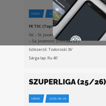
HÍREK
2025-08-18
FK TSC (Topolya) – OFK Beograd (Belgrád
Ilić – St. Jovanović (Savić 89′), Roux, Dege
– Sa. Jovanović (Conraad 63′)
Gólszerző: Todoroski 36′
Sárga lap: Ru 40′
SZUPERLIGA (25/26) 
HÍREK
2025-08-09