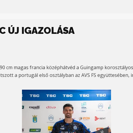
C ÚJ IGAZOLÁSA
 190 cm magas francia középhátvéd a Guingamp korosztályos 
Játszott a portugál első osztályban az AVS FS együttesében,