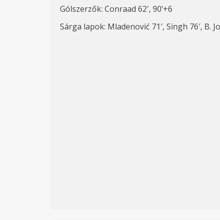
Gólszerzők: Conraad 62′, 90’+6
Sárga lapok: Mladenović 71′, Singh 76′, B. J