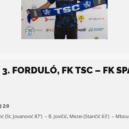
3. FORDULÓ, FK TSC – FK SP
 2:0
 (St. Jovanović 87′) – B. Jovičić, Mezei (Stančić 63′) – Mboun