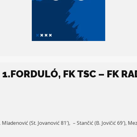
1.FORDULÓ, FK TSC – FK RAD
, Mladenović (St. Jovanović 81′), – Stančić (B. Jovičić 69′), 