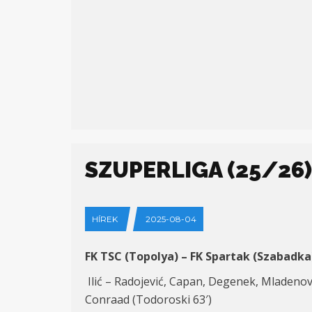
SZUPERLIGA (25/26) 
HÍREK
2025-08-04
FK TSC (Topolya) – FK Spartak (Szabadka)
Ilić – Radojević, Capan, Degenek, Mladenović
Conraad (Todoroski 63′)