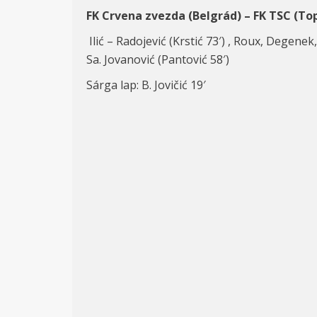
FK Crvena zvezda (Belgrád) – FK TSC (Top
Ilić – Radojević (Krstić 73′) , Roux, Degenek
Sa. Jovanović (Pantović 58′)
Sárga lap: B. Jovičić 19′