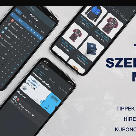
GALÉRIA
„A” CSAPAT
TAGSÁG
JEGYEK
AKKREDITÁCIÓ
KLUB
AKADÉMIA
NŐI
 5. FORDULÓ, FK TSC – OFK 