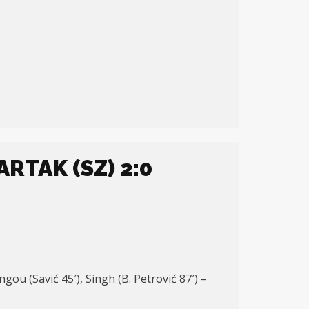
ARTAK (SZ) 2:0
gou (Savić 45′), Singh (B. Petrović 87′) –