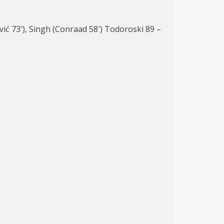
rović 73′), Singh (Conraad 58′) Todoroski 89 –