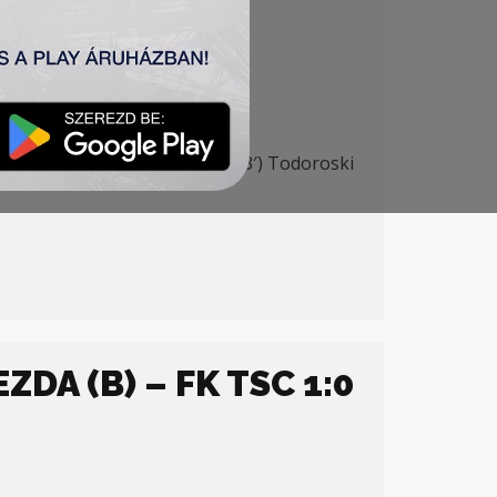
etrović 77′), Singh (Pantović 63′) Todoroski
DA (B) – FK TSC 1:0