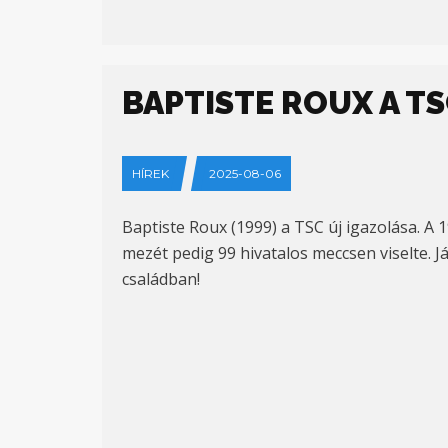
BAPTISTE ROUX A TS
HÍREK
2025-08-06
Baptiste Roux (1999) a TSC új igazolása. A
mezét pedig 99 hivatalos meccsen viselte. 
családban!