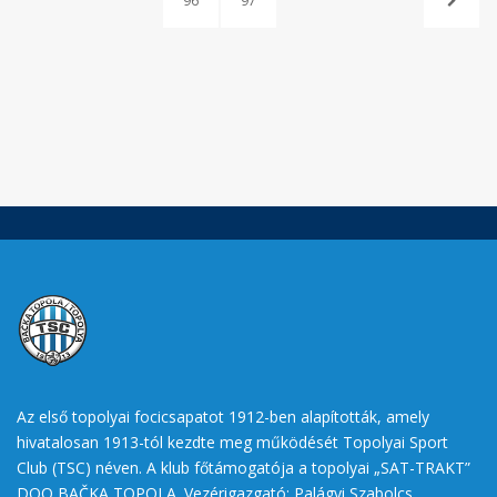
96
97
Az első topolyai focicsapatot 1912-ben alapították, amely
hivatalosan 1913-tól kezdte meg működését Topolyai Sport
Club (TSC) néven. A klub főtámogatója a topolyai „SAT-TRAKT”
DOO BAČKA TOPOLA. Vezérigazgató: Palágyi Szabolcs.