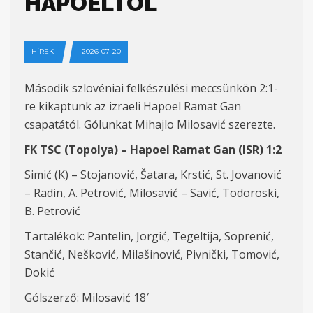
HAPOELTÓL
HÍREK
2026-07-20
Második szlovéniai felkészülési meccsünkön 2:1-
re kikaptunk az izraeli Hapoel Ramat Gan
csapatától. Gólunkat Mihajlo Milosavić szerezte.
FK TSC (Topolya) – Hapoel Ramat Gan (ISR) 1:2
Simić (K) – Stojanović, Šatara, Krstić, St. Jovanović
– Radin, A. Petrović, Milosavić – Savić, Todoroski,
B. Petrović
Tartalékok: Pantelin, Jorgić, Tegeltija, Soprenić,
Stančić, Nešković, Milašinović, Pivnički, Tomović,
Dokić
Gólszerző: Milosavić 18′