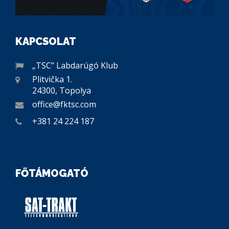
KAPCSOLAT
„TSC” Labdarúgó Klub
Plitvička 1.
24300, Topolya
office@fktsc.com
+381 24 224 187
FŐTÁMOGATÓ