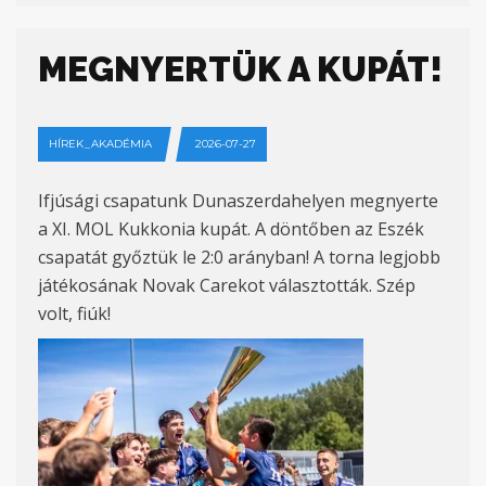
MEGNYERTÜK A KUPÁT!
HÍREK_AKADÉMIA
2026-07-27
Ifjúsági csapatunk Dunaszerdahelyen megnyerte
a XI. MOL Kukkonia kupát. A döntőben az Eszék
csapatát győztük le 2:0 arányban! A torna legjobb
játékosának Novak Carekot választották. Szép
volt, fiúk!