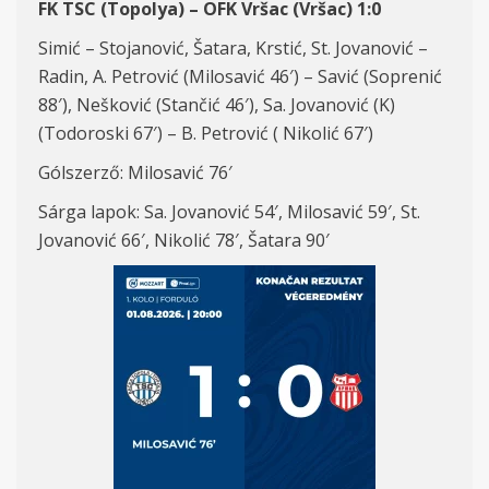
FK TSC (Topolya) – OFK Vršac (Vršac) 1:0
Simić – Stojanović, Šatara, Krstić, St. Jovanović –
Radin, A. Petrović (Milosavić 46′) – Savić (Soprenić
88′), Nešković (Stančić 46′), Sa. Jovanović (K)
(Todoroski 67′) – B. Petrović ( Nikolić 67′)
Gólszerző: Milosavić 76′
Sárga lapok: Sa. Jovanović 54′, Milosavić 59′, St.
Jovanović 66′, Nikolić 78′, Šatara 90′