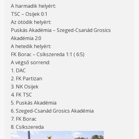
A harmadik helyért:
TSC – Osijek 0:1
Az ötödik helyért:
Puskás Akadémia – Szeged-Csanád Grosics
Akadémia 2:0
A hetedik helyért:
FK Borac – Csíkszereda 1:1 ( 6:5)
A végső sorrend:
1. DAC
2. FK Partizan
3. NK Osijek
4. FK TSC
5. Puskás Akadémia
6. Szeged-Csanád Grosics Akadémia
7. FK Borac
8. Csíkszereda