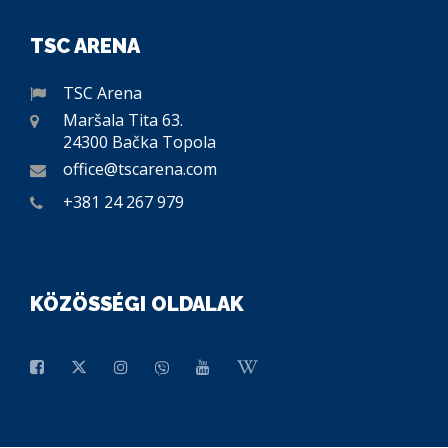
TSC ARENA
TSC Arena
Maršala Tita 63.
24300 Bačka Topola
office@tscarena.com
+381 24 267 979
KÖZÖSSÉGI OLDALAK