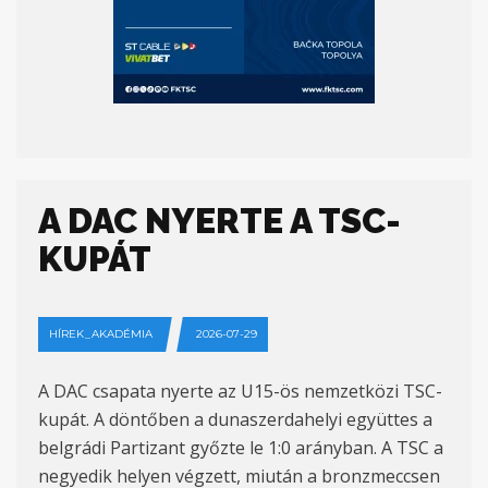
A DAC NYERTE A TSC-
KUPÁT
HÍREK_AKADÉMIA
2026-07-29
A DAC csapata nyerte az U15-ös nemzetközi TSC-
kupát. A döntőben a dunaszerdahelyi együttes a
belgrádi Partizant győzte le 1:0 arányban. A TSC a
negyedik helyen végzett, miután a bronzmeccsen