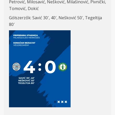
Petrović, Milosavić, Nešković, Milašinović, Pivnički,
Tomović, Dokić
Gólszerzők: Savić 30′, 40′, Nešković 50′, Tegeltija
80′