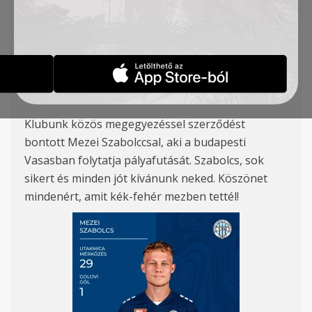
VASASBAN FOLYTATJA
PÁLYAFUTÁSÁT
HÍREK
2026-08-05
Klubunk közös megegyezéssel szerződést
bontott Mezei Szabolccsal, aki a budapesti
Vasasban folytatja pályafutását. Szabolcs, sok
sikert és minden jót kívánunk neked. Köszönet
mindenért, amit kék-fehér mezben tettél!