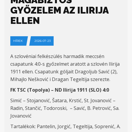
GYŐZELEM AZ ILIRIJA
ELLEN
HÍREK
2026-07-23
A szlovéniai felkészülés harmadik meccsén
csapatunk 4:0-s győzelmet aratott a szlovén Ilirija
1911 ellen. Csapatunk góljait Dragoljub Savić (2),
Mihajlo Nešković i Dragan Tegeltija szerezte.
FK TSC (Topolya) – ND Ilirija 1911 (SLO) 4:0
Simić – Stojanović, Šatara, Krstić, St. Jovanović –
Radin, Stančić, Todoroski, – Savić, B. Petrović, Sa.
Jovanović
Tartalékok: Pantelin, Jorgić, Tegeltija, Soprenić, A.