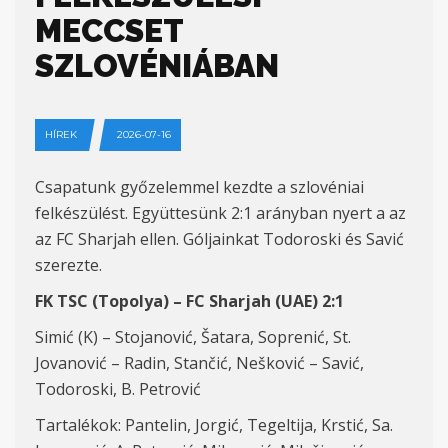
MECCSET
SZLOVÉNIÁBAN
HÍREK
2026-07-16
Csapatunk győzelemmel kezdte a szlovéniai
felkészülést. Együttesünk 2:1 arányban nyert a az
az FC Sharjah ellen. Góljainkat Todoroski és Savić
szerezte.
FK TSC (Topolya) – FC Sharjah (UAE) 2:1
Simić (K) – Stojanović, Šatara, Soprenić, St.
Jovanović – Radin, Stančić, Nešković – Savić,
Todoroski, B. Petrović
Tartalékok: Pantelin, Jorgić, Tegeltija, Krstić, Sa.