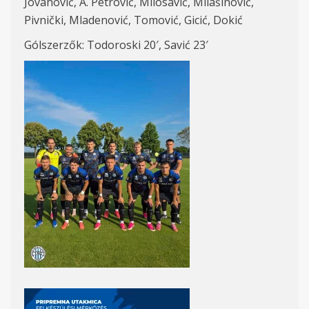
Jovanović, A. Petrović, Milosavić, Milašinović,
Pivnički, Mladenović, Tomović, Gicić, Dokić
Gólszerzők: Todoroski 20′, Savić 23′