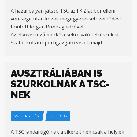
A hazai pályán játszó TSC az FK Zlatibor elleni
veresége után közös megegyezéssel szerződést
bontott Rogan Predrag edzővel.
Az elkövetkező mérkőzésekre való felkészülést
Szabó Zoltán sportigazgató vezeti majd.
AUSZTRÁLIÁBAN IS
SZURKOLNAK A TSC-
NEK
SAJTÓFIGYELÉS
2018-08-18
A TSC labdarúgóinak a sikereit nemcsak a helyiek