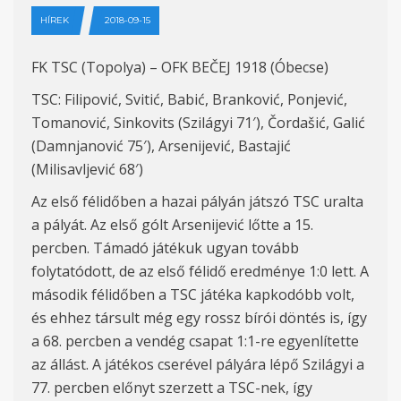
HÍREK
2018-09-15
FK TSC (Topolya) – OFK BEČEJ 1918 (Óbecse)
TSC: Filipović, Svitić, Babić, Branković, Ponjević,
Tomanović, Sinkovits (Szilágyi 71′), Čordašić, Galić
(Damnjanović 75′), Arsenijević, Bastajić
(Milisavljević 68′)
Az első félidőben a hazai pályán játszó TSC uralta
a pályát. Az első gólt Arsenijević lőtte a 15.
percben. Támadó játékuk ugyan tovább
folytatódott, de az első félidő eredménye 1:0 lett. A
második félidőben a TSC játéka kapkodóbb volt,
és ehhez társult még egy rossz bírói döntés is, így
a 68. percben a vendég csapat 1:1-re egyenlítette
az állást. A játékos cserével pályára lépő Szilágyi a
77. percben előnyt szerzett a TSC-nek, így