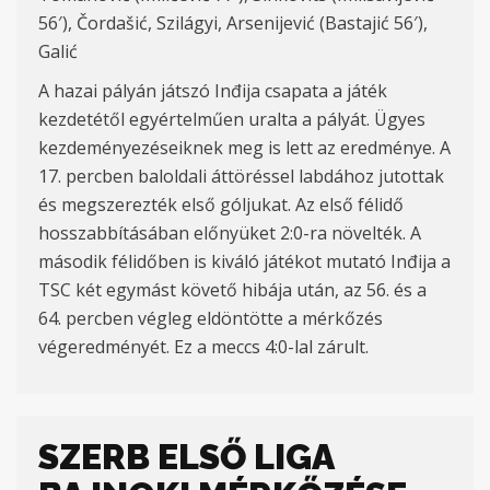
56′), Čordašić, Szilágyi, Arsenijević (Bastajić 56′),
Galić
A hazai pályán játszó Inđija csapata a játék
kezdetétől egyértelműen uralta a pályát. Ügyes
kezdeményezéseiknek meg is lett az eredménye. A
17. percben baloldali áttöréssel labdához jutottak
és megszerezték első góljukat. Az első félidő
hosszabbításában előnyüket 2:0-ra növelték. A
második félidőben is kiváló játékot mutató Inđija a
TSC két egymást követő hibája után, az 56. és a
64. percben végleg eldöntötte a mérkőzés
végeredményét. Ez a meccs 4:0-lal zárult.
SZERB ELSŐ LIGA