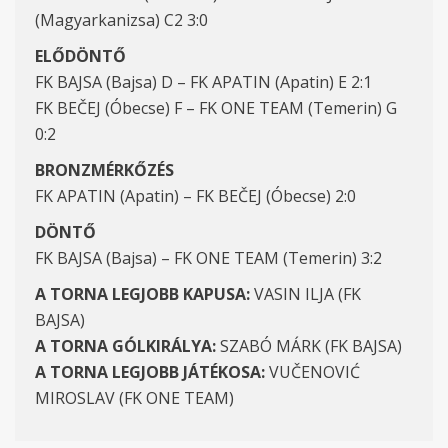
(Magyarkanizsa) C2 3:0
ELŐDÖNTŐ
FK BAJSA (Bajsa) D – FK APATIN (Apatin) E 2:1
FK BEČEJ (Óbecse) F – FK ONE TEAM (Temerin) G
0:2
BRONZMÉRKŐZÉS
FK APATIN (Apatin) – FK BEČEJ (Óbecse) 2:0
DÖNTŐ
FK BAJSA (Bajsa) – FK ONE TEAM (Temerin) 3:2
A TORNA LEGJOBB KAPUSA:
VASIN ILJA (FK
BAJSA)
A TORNA GÓLKIRÁLYA:
SZABÓ MÁRK (FK BAJSA)
A TORNA LEGJOBB JÁTÉKOSA:
VUČENOVIĆ
MIROSLAV (FK ONE TEAM)