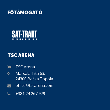
FŐTÁMOGATÓ
TSC ARENA
TSC Arena
Maršala Tita 63.
24300 Bačka Topola
office@tscarena.com
+381 24 267 979