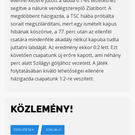
ellenfél kezére jutott a labda 0:1-es vezetéshez
segítve a nálunk vendégszereplő Zlatibort. A
megdöbbent házigazda, a TSC hiába próbálta
sorait megszilárdítani, mert egy ismételt kapus
hibának köszönve, a 77. perc után az ellenfél
csatára mindenféle akadály nélkül kapuba tudta
juttatni labdáját. Az eredmény ekkor 0:2 lett. Ezt
követően csapatunk új erőre kapott, ami néhány
perc alatt Szilágyi góljához vezetett. A játék
folytatásában kiváló lehetőségei ellenére
házigazda csapatunk 1:2-re veszített.
KÖZLEMÉNY!
ÉRTESÍTÉSEK
2018-08-21