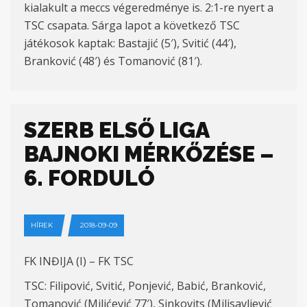
kialakult a meccs végeredménye is. 2:1-re nyert a
TSC csapata. Sárga lapot a következő TSC
játékosok kaptak: Bastajić (5′), Svitić (44′),
Branković (48′) és Tomanović (81′).
SZERB ELSŐ LIGA
BAJNOKI MÉRKŐZÉSE –
6. FORDULÓ
HÍREK
2018-09-09
FK INĐIJA (I) – FK TSC
TSC: Filipović, Svitić, Ponjević, Babić, Branković,
Tomanović (Milićević 77′), Sinkovits (Milisavljević