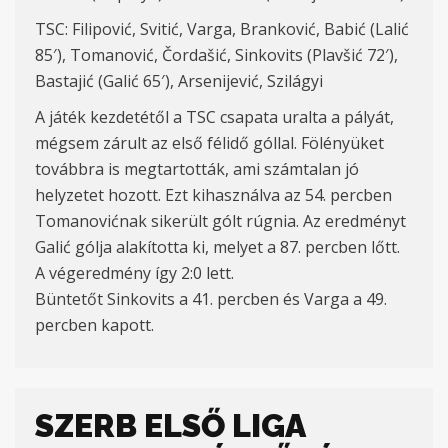
TSC: Filipović, Svitić, Varga, Branković, Babić (Lalić
85′), Tomanović, Čordašić, Sinkovits (Plavšić 72′),
Bastajić (Galić 65′), Arsenijević, Szilágyi
A játék kezdetétől a TSC csapata uralta a pályát,
mégsem zárult az első félidő góllal. Fölényüket
továbbra is megtartották, ami számtalan jó
helyzetet hozott. Ezt kihasználva az 54. percben
Tomanovićnak sikerült gólt rúgnia. Az eredményt
Galić gólja alakította ki, melyet a 87. percben lőtt.
A végeredmény így 2:0 lett.
Büntetőt Sinkovits a 41. percben és Varga a 49.
percben kapott.
SZERB ELSŐ LIGA