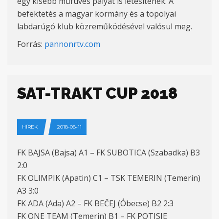
egy kisebb műfüves pályát is létesítenek. A
befektetés a magyar kormány és a topolyai
labdarúgó klub közreműködésével valósul meg.
Forrás:
pannonrtv.com
SAT-TRAKT CUP 2018
HÍREK
2018-08-11
FK BAJSA (Bajsa) A1 – FK SUBOTICA (Szabadka) B3
2:0
FK OLIMPIK (Apatin) C1 – TSK TEMERIN (Temerin)
A3 3:0
FK ADA (Ada) A2 – FK BEČEJ (Óbecse) B2 2:3
FK ONE TEAM (Temerin) B1 – FK POTISJE