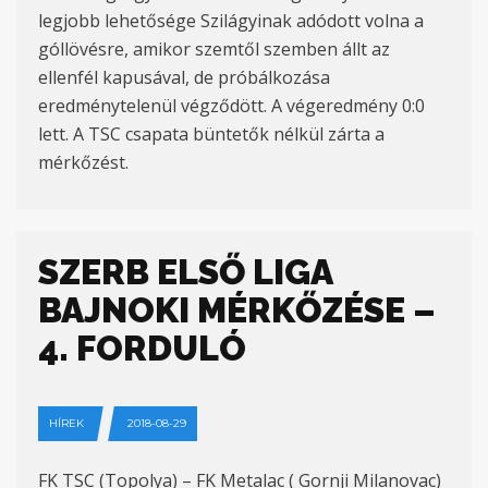
legjobb lehetősége Szilágyinak adódott volna a
góllövésre, amikor szemtől szemben állt az
ellenfél kapusával, de próbálkozása
eredménytelenül végződött. A végeredmény 0:0
lett. A TSC csapata büntetők nélkül zárta a
mérkőzést.
SZERB ELSŐ LIGA
BAJNOKI MÉRKŐZÉSE –
4. FORDULÓ
HÍREK
2018-08-29
FK TSC (Topolya) – FK Metalac ( Gornji Milanovac)