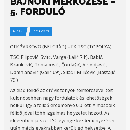
BAJNOKI MÉRKŐZÉSE –
5. FORDULÓ
HÍREK
2018-09-03
OFK ŽARKOVO (BELGRÁD) – FK TSC (TOPOLYA)
TSC: Filipović, Svitć, Varga (Lalić 74′), Babić,
Branković, Tomanović, Čordašić, Arsenijević,
Damnjanović (Galić 69′), Silađi, Milićević (Bastajić
79′)
Az első félidő az erőviszonyok felmérésével telt
különösebben nagy fordulatok és lehetőségek
nélkül, így a félidő eredménye 0:0 lett. A második
félidő jóval több izgalmas helyzetet hozott. Az
idegenben játszó TSC gyenge kezdeményezései
után mégis gyakrabban került gólhelyzetbe. A