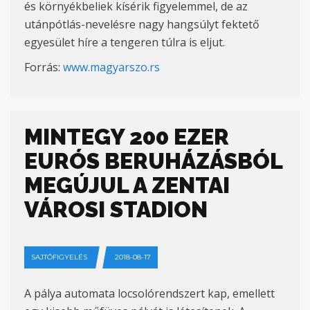
és környékbeliek kísérik figyelemmel, de az
utánpótlás-nevelésre nagy hangsúlyt fektető
egyesület híre a tengeren túlra is eljut.
Forrás:
www.magyarszo.rs
MINTEGY 200 EZER
EURÓS BERUHÁZÁSBÓL
MEGÚJUL A ZENTAI
VÁROSI STADION
SAJTÓFIGYELÉS
2018-08-17
A pálya automata locsolórendszert kap, emellett