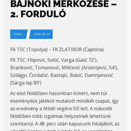
BAJNOKI MÉRKŐZÉSE –
2. FORDULÓ
HÍREK
2018-08-23
FK TSC (Topolya) – FK ZLATIBOR (Čajetina)
FK TSC: Filipović, Svitić, Varga (Galić 72′),
Branković, Tomanović, Milićević (Arsenijević, 54′),
Szilágyi, Čordašić, Bastajić, Babić, Damnjanović
(Sárga lap 89′)
Az első félidőben hasonlóan kimért, nem túl
eseménydús játékot mutatott mindkét csapat, így
az eredmény a félidő végére 0:0 lett. A második
félidőben több izgalmas helyzetnek lehettünk
szemtanúi. A 48. perc után kapusunk hibájából, az