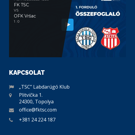
FK TSC
VS
OFK Vršac
1 : 0
KAPCSOLAT
„TSC” Labdarúgó Klub
Plitvička 1.
24300, Topolya
office@fktsc.com
+381 24 224 187