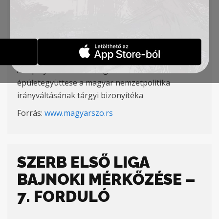
AKADÉMIA ÉPÜLETE
SAJTÓFIGYELÉS
2018-09-22
A topolyai TSC Labdarúgó Akadémia korszerű
épületegyüttese a magyar nemzetpolitika
irányváltásának tárgyi bizonyítéka
Forrás:
www.magyarszo.rs
SZERB ELSŐ LIGA
BAJNOKI MÉRKŐZÉSE –
7. FORDULÓ