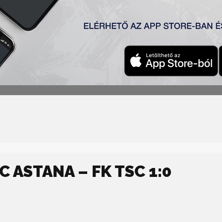
, Krstić (Radin 73′) – Milosavljević (Mboungou 52′), Pejić (St.
C ASTANA – FK TSC 1:0