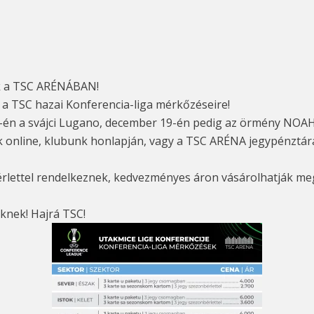
ek a TSC ARÉNÁBAN!
a TSC hazai Konferencia-liga mérkőzéseire!
-én a svájci Lugano, december 19-én pedig az örmény NOAH
k online, klubunk honlapján, vagy a TSC ARÉNA jegypénztár
lettel rendelkeznek, kedvezményes áron vásárolhatják meg
knek! Hajrá TSC!