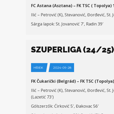
FC Astana (Asztana) – FK TSC ( Topolya) 
Ilić – Petrović (K), Stevanović, Đorđević, St
Sárga lapok: St. Jovanović 7′, Radin 39′
SZUPERLIGA (24/25) 
HÍREK
2024-09-28
FK Čukarički (Belgrád) – FK TSC (Topolya)
Ilić – Petrović (K), Stevanović, Đorđević, St
(Lazetić 73′)
Gólszerzők: Ćirković 5′, Đakovac 56′