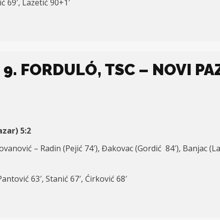
ć 69′, Lazetić 90+1′
 9. FORDULÓ, TSC – NOVI PA
zar) 5:2
 Jovanović – Radin (Pejić 74′), Đakovac (Gordić 84′), Banjac (La
antović 63′, Stanić 67′, Ćirković 68′