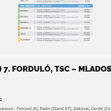
 7. FORDULÓ, TSC – MLADOST
2
evanović– Petrović (K), Radin (Stanić 67
‘
), Đakovac, Gordić (Ći