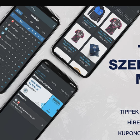
GALÉRIA
„A” CSAPAT
TAGSÁG
JEGYEK
AKKREDITÁCIÓ
KLUB
AKADÉMIA
NŐI
 11. FORDULÓ, TSC – JEDINS