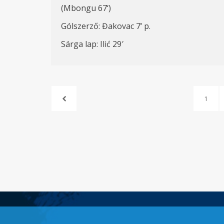
(Mbongu 67
‘
)
Gólszerző: Đakovac 7
‘ p.
Sárga lap: Ilić 29′
1