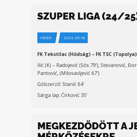
SZUPER LIGA (24/25)
HÍREK
2024-09-16
FK Tekstilac (Hódság
) – FK TSC (Topolya)
Ilić (K) – Radojević (Sós 79
‘)
, Stevanović, Đo
Pantović,
(Milosavljević
6
7
‘
)
Gólszerző
: Stanić 64
‘
Sárga lap
:
Ćirković
35
‘
MEGKEZDŐDÖTT A JE
MÉRKŐZÉSEKRE