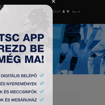
×
 CSAPAT
WEBSHOP
TSC ARENA
KAPCSOLAT
hu
TVO 2:0