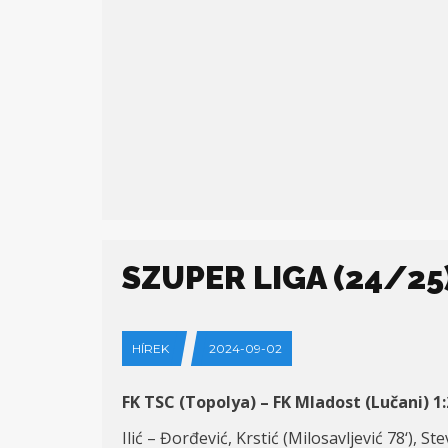
SZUPER LIGA (24/25)
HÍREK
2024-09-02
FK TSC (Topolya) – FK Mladost (Lučani) 1:
Ilić – Đorđević, Krstić (Milosavljević 78
‘
), St