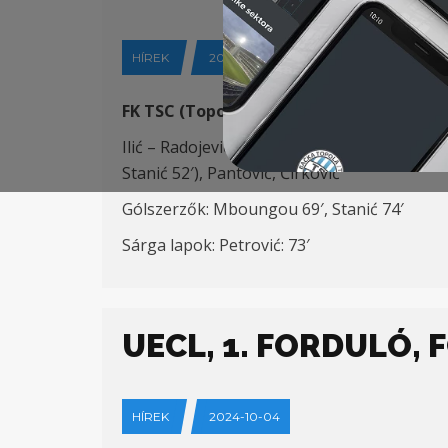
HÍREK
2024-10-07
FK TSC (Topolya) – FK Jedinstvo (Ub) 2:0
Ilić – Radojević (Petrović 73′) Bagnack, Capan
Stanić 52′), Pantović, Ćirković
Gólszerzők: Mboungou 69′, Stanić 74′
Sárga lapok: Petrović: 73′
UECL, 1. FORDULÓ, F
HÍREK
2024-10-04