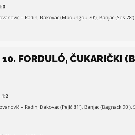
1:0
. Jovanović – Radin, Đakovac (Mboungou 70′), Banjac (Sós 78′),
10. FORDULÓ, ČUKARIČKI (B)
 1:2
. Jovanović – Radin, Đakovac (Pejić 81′), Banjac (Bagnack 90′), 