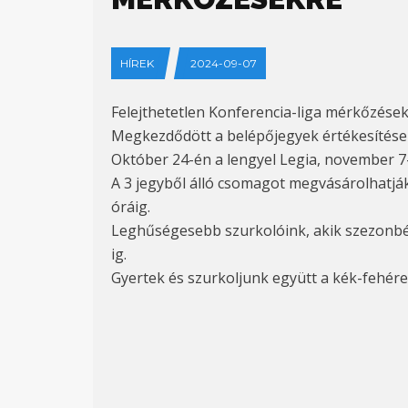
HÍREK
2024-09-07
Felejthetetlen Konferencia-liga mérkőzés
Megkezdődött a belépőjegyek értékesítése 
Október 24-én a lengyel Legia, november 7
А 3 jegyből álló csomagot megvásárolhatjá
óráig.
Leghűségesebb szurkolóink, akik szezonbér
ig.
Gyertek és szurkoljunk együtt a kék-fehére