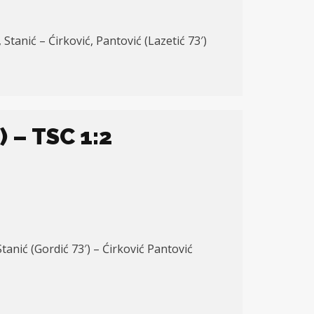
 Stanić – Ćirković, Pantović (Lazetić 73′)
 – TSC 1:2
Stanić (Gordić 73′) – Ćirković Pantović