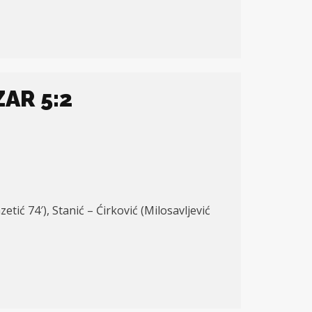
ZAR 5:2
zetić 74′), Stanić – Ćirković (Milosavljević