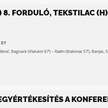
 8. FORDULÓ, TEKSTILAC (H) 
 2:1
rđević, Bagnack (Vlalukin
6
7
‘
)
– Radin (Đakovac 57
‘)
, Banjac, 
GYÉRTÉKESÍTÉS A KONFERE