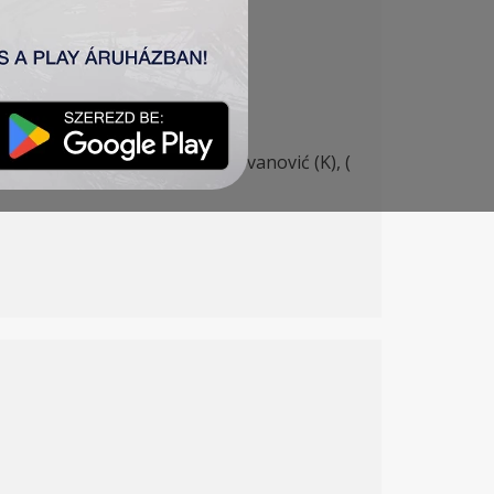
 Jovanović 73′), Banjac – Sa. Jovanović (K), (