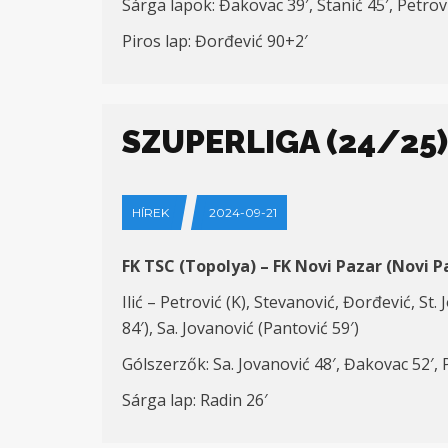
Sárga lapok: Đakovac 39′, Stanić 45′, Petrovi
Piros lap: Đorđević 90+2′
SZUPERLIGA (24/25)
HÍREK
2024-09-21
FK TSC (Topolya) – FK Novi Pazar (Novi Pa
Ilić – Petrović (K), Stevanović, Đorđević, St.
84′), Sa. Jovanović (Pantović 59′)
Gólszerzők: Sa. Jovanović 48′, Đakovac 52′, P
Sárga lap: Radin 26′