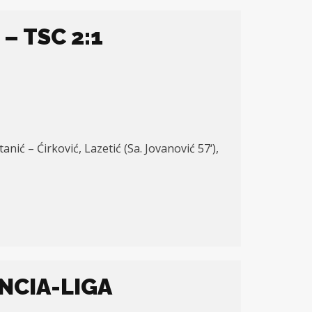
– TSC 2:1
Stanić – Ćirković, Lazetić (Sa. Jovanović 57
‘)
,
NCIA-LIGA