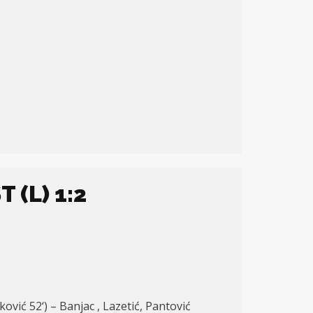
 (L) 1:2
rković 52
‘
) – Banjac , Lazetić, Pantović