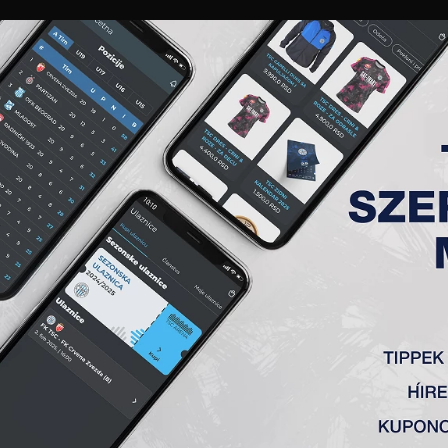
GALÉRIA
„A” CSAPAT
TAGSÁG
JEGYEK
AKKREDITÁCIÓ
KLUB
AKADÉMIA
NŐI
BERI GYÖRGY