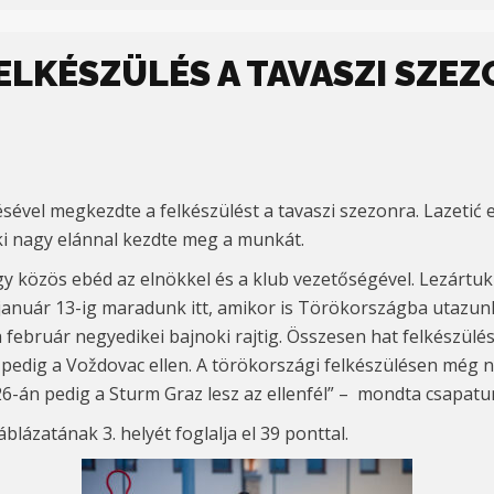
LKÉSZÜLÉS A TAVASZI SZE
ével megkezdte a felkészülést a tavaszi szezonra. Lazetić
nki nagy elánnal kezdte meg a munkát.
gy közös ebéd az elnökkel és a klub vezetőségével. Lezártu
y január 13-ig maradunk itt, amikor is Törökországba utazun
február negyedikei bajnoki rajtig. Összesen hat felkészülés
 pedig a Voždovac ellen. A törökországi felkészülésen még 
26-án pedig a Sturm Graz lesz az ellenfél” – mondta csapatu
lázatának 3. helyét foglalja el 39 ponttal.