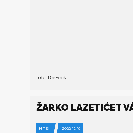
foto: Dnevnik
ŽARKO LAZETIĆET 
HÍREK
2022-12-19