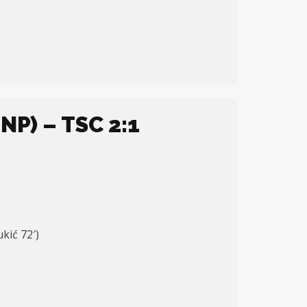
NP) – TSC 2:1
kić 72′)