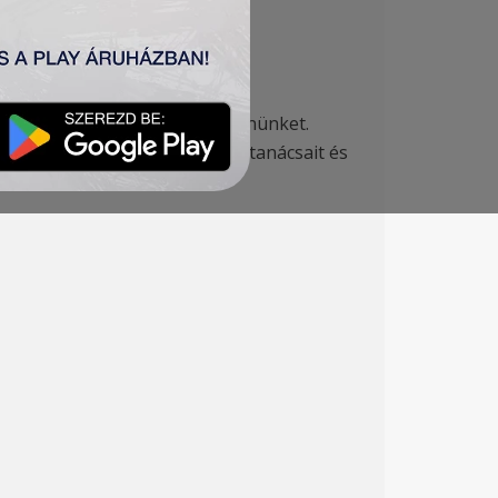
i György örökre itthagyott bennünket.
ívesen fogadtuk építő jellegű tanácsait és