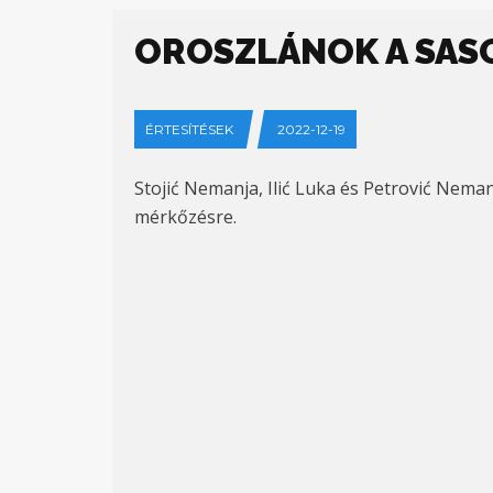
OROSZLÁNOK A SAS
ÉRTESÍTÉSEK
2022-12-19
Stojić Nemanja, Ilić Luka és Petrović Nema
mérkőzésre.