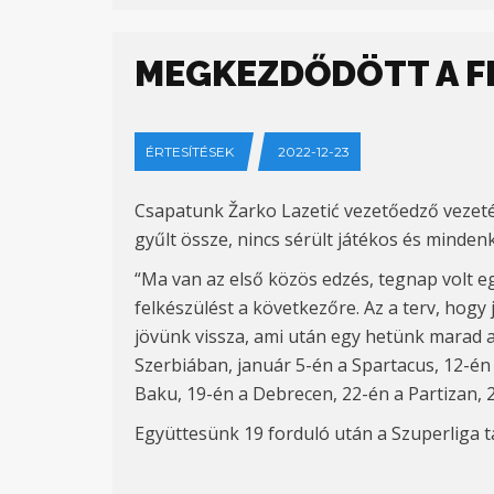
MEGKEZDŐDÖTT A FE
ÉRTESÍTÉSEK
2022-12-23
Csapatunk Žarko Lazetić vezetőedző vezetés
gyűlt össze, nincs sérült játékos és minde
“Ma van az első közös edzés, tegnap volt e
felkészülést a következőre. Az a terv, hog
jövünk vissza, ami után egy hetünk marad a 
Szerbiában, január 5-én a Spartacus, 12-én
Baku, 19-én a Debrecen, 22-én a Partizan, 
Együttesünk 19 forduló után a Szuperliga táb