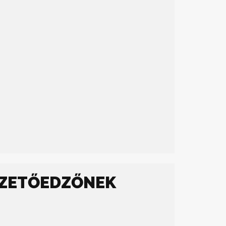
EZETŐEDZŐNEK