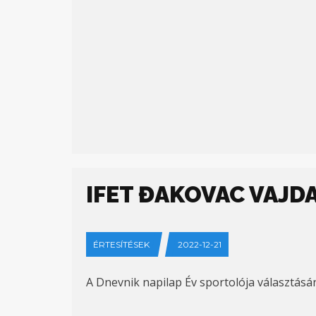
IFET ĐAKOVAC VAJ
ÉRTESÍTÉSEK
2022-12-21
A Dnevnik napilap Év sportolója választásán