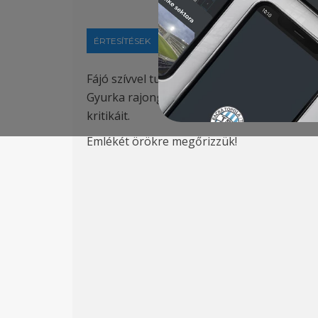
ÉRTESÍTÉSEK
2023-02-10
Fájó szívvel tudatjuk, hogy klubunk egykor
Gyurka rajongásig szerette a labdarúgást és
kritikáit.
Emlékét örökre megőrizzük!