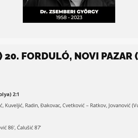
 20. FORDULÓ, NOVI PAZAR (
ol
y
a
) 2:1
ć, Kuveljić,
Radin,
Đakovac, Cvetković – Ratkov, Jovanović (Vu
vić 86
‘,
Ćalušić
8
7
‘