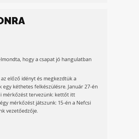
ZONRA
 elmondta, hogy a csapat jó hangulatban
k az előző idényt és megkezdtük a
k egy kéthetes felkészülésre. Január 27-én
i mérkőzést tervezünk: kettőt itt
négy mérkőzést játszunk: 15-én a Nefcsi
nk vezetőedzője.