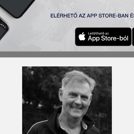
i játékosa, a TSC egyik legnagyobb szurkolója, Dr. Zsember
 klubunkat, mindenkihez volt egy-két jó szava, és mindig sz