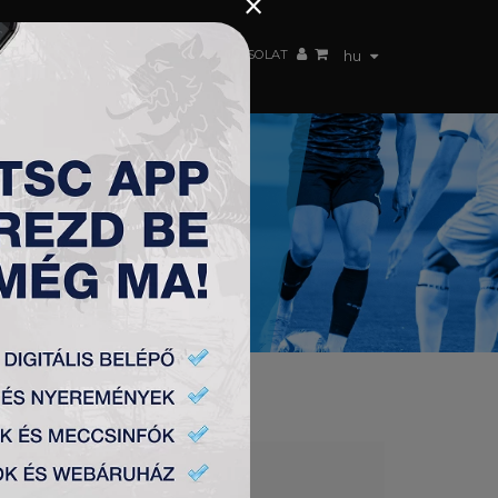
×
 CSAPAT
WEBSHOP
TSC ARENA
KAPCSOLAT
hu