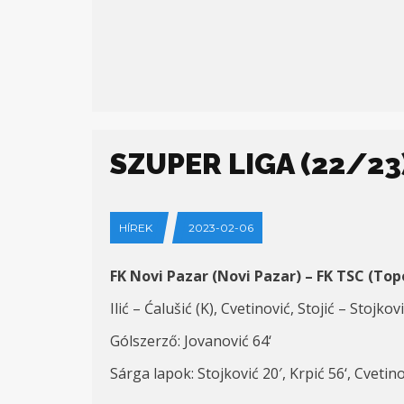
SZUPER LIGA (22/23)
HÍREK
2023-02-06
FK Novi Pazar (Novi Pazar) – FK TSC (
Top
Ilić – Ćalušić
(K)
,
Cvetinović,
Stojić
– Stojkovi
G
ólszerző
: Jovanović
64
‘
Sárga lapok
: Stojković 20′, Krpi
ć
56
‘,
Cvetino