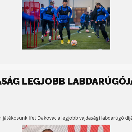
DASÁG LEGJOBB LABDARÚGÓJ
 játékosunk Ifet Đakovac a legjobb vajdasági labdarúgó díjá