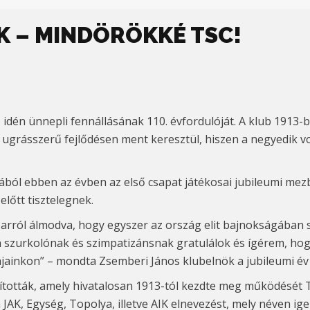
NK – MINDÖRÖKKÉ TSC!
, idén ünnepli fennállásának 110. évfordulóját. A klub 191
 ugrásszerű fejlődésen ment keresztül, hiszen a negyedik vona
mából ebben az évben az első csapat játékosai jubileumi mez
előtt tisztelegnek.
arról álmodva, hogy egyszer az ország elit bajnokságában sz
en szurkolónak és szimpatizánsnak gratulálok és ígérem, h
tájainkon” – mondta Zsemberi János klubelnök a jubileumi év
pították, amely hivatalosan 1913-tól kezdte meg működését 
 a JAK, Egység, Topolya, illetve AIK elnevezést, mely néven i