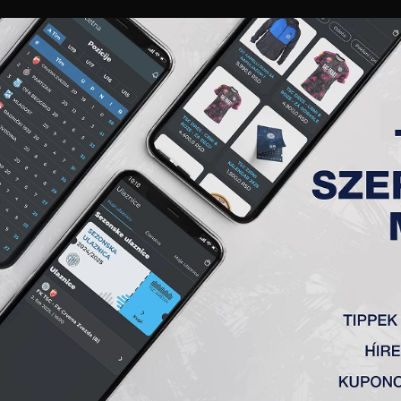
GALÉRIA
„A” CSAPAT
TAGSÁG
JEGYEK
AKKREDITÁCIÓ
KLUB
AKADÉMIA
NŐI
 23. FORDULÓ, TSC – SPARTA