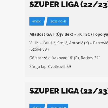
SZUPER LIGA (22/23)
HÍREK
2023-02-19
Mladost GAT (Újvidék) – FK TSC (Topoly
V. Ilić – Ćalušić, Stojić, Antonić (K) – Petrović
(Szőke 8
9
‘)
Gólszerzők:
Đakovac 16′ (P),
Ratkov
3
1′
Sárga lap: Cvetković 59
SZUPER LIGA (22/23)
HÍREK
2023-02-11