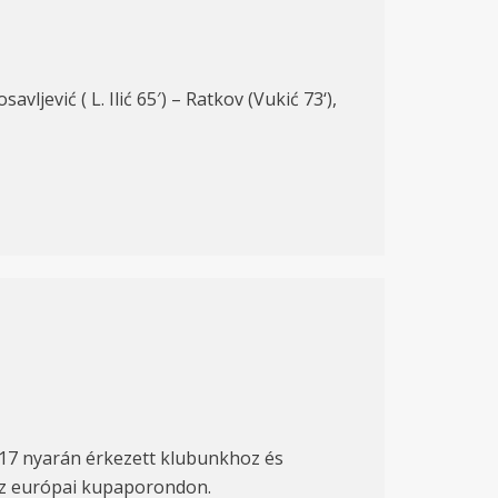
savljević ( L. Ilić 65′)
– Ratkov (Vukić 7
3
‘),
17 nyarán érkezett klubunkhoz és
 az európai kupaporondon.