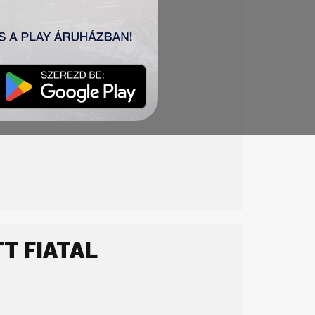
) – L. Ilić – Ratkov, Jovanović
T FIATAL