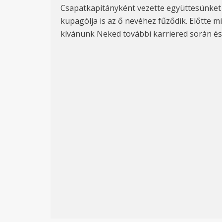
Csapatkapitányként vezette együttesünket é
kupagólja is az ő nevéhez fűződik. Előtte m
kívánunk Neked további karriered során és