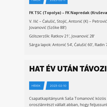
FK TSC (
Topol
y
a
) – FK Napredak
(Kruševa
V.
Ilić – Ćalušić, Stojić,
Antonić (K)
–
Petrović
Jovanović (
Szőke
88
‘)
Gólszerzők
:
Ratkov 21′,
Jovanović
28
‘
Sárga lapok
:
Antonić
54
‘, Ćalušić
60
‘,
Radin
HAT ÉV UTÁN TÁVOZI
HÍREK
2023-02-10
Csapatkapitányunk Saša Tomanović közös m
oroszlánrészt vállalt abban, hogy feljuss