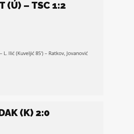
(Ú) – TSC 1:2
 – L. Ili
ć
(Kuveljić 8
5
‘) – Ratkov, Jovanović
AK (K) 2:0