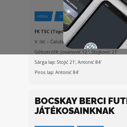
HÍREK
2023-02-26
FK TSC (
Topol
y
a
) – FK Spartak (Szabadka)
V. Ilić – Ćalušić, Stojić, Antonić (K) – Petrov
G
ólszerzők
: Jovanović 12 ‘, Stojković 21’
Sárga lap: Stoji
ć
21
‘,
Antonić 84′
Piros lap: Antonić 84′
BOCSKAY BERCI FUT
JÁTÉKOSAINKNAK