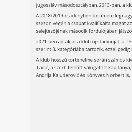
jugoszláv másodosztályban. 2013-ban, a klu
A 2018/2019-es idényben története legnagyo
szezon végén a csapat kvalifikálta magát a
selejtezőjének második fordulójában játszo
2021-ben adták át a klub új stadionját, a T
szerint 3. kategóriába tartozik, ezzel ped
A klub hosszú történelme során számos kivá
Tadić, a szerb felnőtt válogatott kapitánya,
Andrija Kaluđerović és Könyves Norbert is.