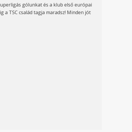
uperligás gólunkat és a klub első európai
dig a TSC család tagja maradsz! Minden jót