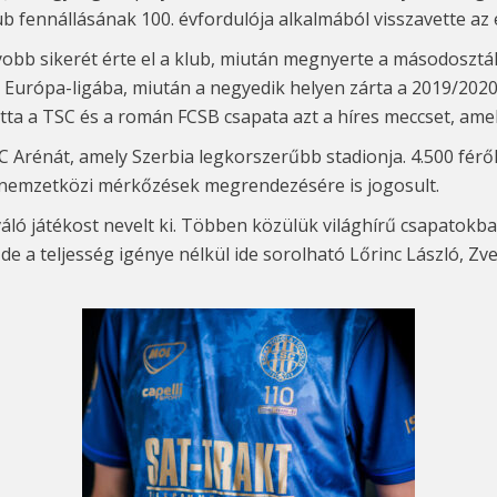
b fennállásának 100. évfordulója alkalmából visszavette az 
bb sikerét érte el a klub, miután megnyerte a másodosztály 
z Európa-ligába, miután a negyedik helyen zárta a 2019/202
tta a TSC és a román FCSB csapata azt a híres meccset, amel
SC Arénát, amely Szerbia legkorszerűbb stadionja. 4.500 férő
ig nemzetközi mérkőzések megrendezésére is jogosult.
ló játékost nevelt ki. Többen közülük világhírű csapatokba
 de a teljesség igénye nélkül ide sorolható Lőrinc László, Zv