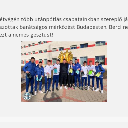
hétvégén több utánpótlás csapatainkban szereplő j
szottak barátságos mérkőzést Budapesten. Berci nem
 ezt a nemes gesztust!