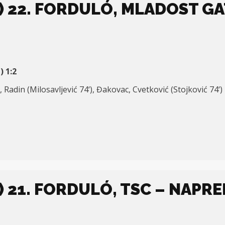
 22. FORDULÓ, MLADOST GAT 
a)
1:
2
, Radin (
Milosavljević
74
‘), Đakovac, Cvetković (Stojković 7
4
‘)
 21. FORDULÓ, TSC – NAPRED