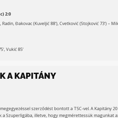
c)
2:
0
, Radin, Đakovac (
Kuveljić
88
‘), Cvetković (
Stojković
7
3
‘) –
Milo
75
‘,
Vukić
8
5
‘
K A KAPITÁNY
egegyezéssel szerződést bontott a TSC-vel. A Kapitány 20
unk a Szuperligába, illetve, hogy megmérettessük magunkat