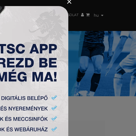
×
 CSAPAT
WEBSHOP
TSC ARENA
KAPCSOLAT
hu
K (SZ) 2:2