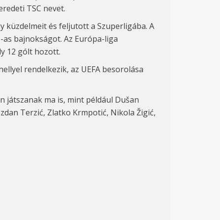
eredeti TSC nevet.
küzdelmeit és feljutott a Szuperligába. A
0-as bajnokságot. Az Európa-liga
y 12 gólt hozott.
hellyel rendelkezik, az UEFA besorolása
n játszanak ma is, mint például Dušan
ezdan Terzić, Zlatko Krmpotić, Nikola Žigić,