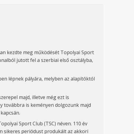
3-ban kezdte meg működését Topolyai Sport
lból jutott fel a szerbiai első osztályba,
ben lépnek pályára, melyben az alapítóktól
erepel majd, illetve még ezt is
ogy továbbra is keményen dolgozunk majd
 kapcsán.
Topolyai Sport Club (TSC) néven. 110 év
gen sikeres periódust produkált az akkori