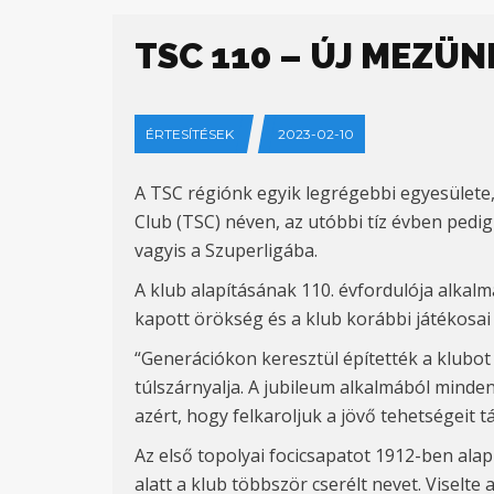
TSC 110 – ÚJ MEZÜ
ÉRTESÍTÉSEK
2023-02-10
A TSC r
égiónk egyik legrégebbi egyesülete
Club (TSC) néven, az utóbbi tíz évben pedig
vagyis a Szuperligába.
A klub alapításának 110. évfordulója alkal
kapott örökség és a klub korábbi játékosai 
“
Generációkon keresztül építették a klubot 
túlszárnyalja. A jubileum alkalmából mind
azért, hogy felkaroljuk a jövő tehetségeit 
Az első topolyai focicsapatot 1912-ben ala
alatt a klub többször cserélt nevet. Viselte