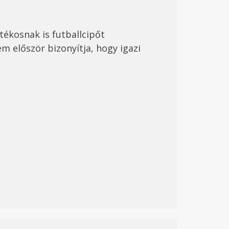
átékosnak is
futball
cipőt
 először bizonyítja, hogy igazi