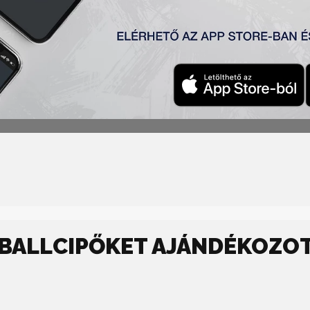
 2:2
ić, Milosavljević (Radin
6
4′), Đakovac, Stojković (Cvetković
85
‘
BALLCIPŐKET AJÁNDÉKOZOT