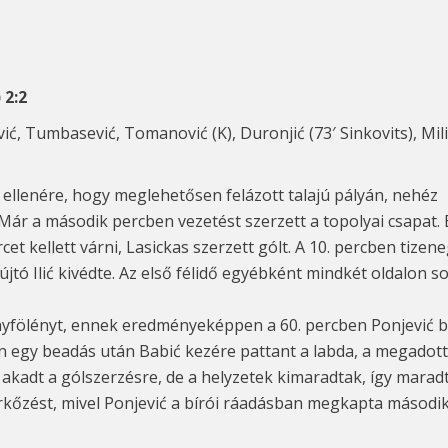
 2:2
vić, Tumbasević, Tomanović (K), Duronjić (73′ Sinkovits), Milić
ellenére, hogy meglehetősen felázott talajú pályán, nehéz
ár a második percben vezetést szerzett a topolyai csapat. E
et kellett várni, Lasickas szerzett gólt. A 10. percben tizen
jtó Ilić kivédte. Az első félidő egyébként mindkét oldalon so
nyfölényt, ennek eredményeképpen a 60. percben Ponjević be
egy beadás után Babić kezére pattant a labda, a megadott t
kadt a gólszerzésre, de a helyzetek kimaradtak, így maradt 
mérkőzést, mivel Ponjević a bírói ráadásban megkapta másodi