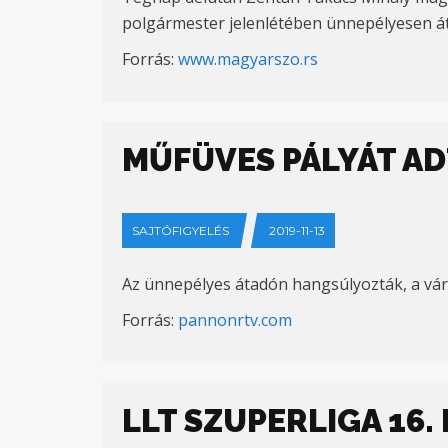
polgármester jelenlétében ünnepélyesen át
Forrás:
www.magyarszo.rs
MŰFÜVES PÁLYÁT AD
SAJTÓFIGYELÉS
2019-11-13
Az ünnepélyes átadón hangsúlyozták, a vár
Forrás:
pannonrtv.com
LLT SZUPERLIGA 16