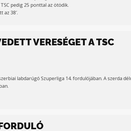
 a TSC pedig 25 ponttal az ötödik.
 az 38′.
EDETT VERESÉGET A TSC
 szerbiai labdarúgó Szuperliga 14. fordulójában. A szerda d
ban.
. FORDULÓ