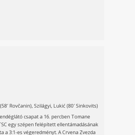
58′ Rovčanin), Szilágyi, Lukić (80′ Sinkovits)
 vendéglátó csapat a 16. percben Tomane
A TSC egy szépen felépített ellentámadásának
otta a 3:1-es végeredményt. A Crvena Zvezda