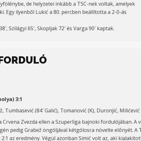
fölénybe, de helyzetei inkább a TSC-nek voltak, amelyek
. Egy ilyenből Lukić a 80. percben beállította a 2-0-ás
, Szilágyi 65′, Skopljak 72′ és Varga 90′ kaptak.
. FORDULÓ
olya) 3:1
ž, Tumbasević (84′ Galić), Tomanović (K), Duronjić, Milićević (
a Crvena Zvezda ellen a Szuperliga bajnoki fordulójában. A
 végén pedig Grabež öngóljával kétgólosra növelte előnyét. 
t 2:1 az eredmény. Végül azonban Simić volt az, aki kialakít