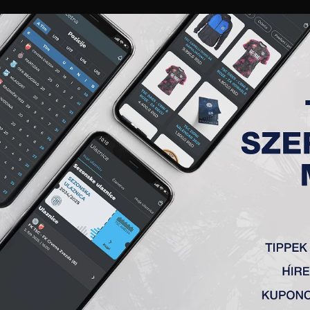
GALÉRIA
„A” CSAPAT
TAGSÁG
JEGYEK
AKKREDITÁCIÓ
KLUB
AKADÉMIA
NŐI
I: A TSC A SPARTAK ELLEN J