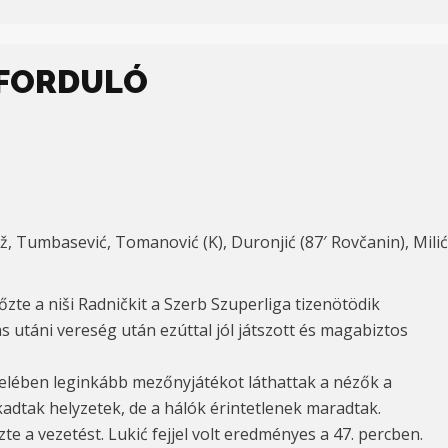
. FORDULÓ
ž, Tumbasević, Tomanović (K), Duronjić (87′ Rovčanin), Milićev
zte a niši Radničkit a Szerb Szuperliga tizenötödik
 utáni vereség után ezúttal jól játszott és magabiztos
 felében leginkább mezőnyjátékot láthattak a nézők a
kadtak helyzetek, de a hálók érintetlenek maradtak.
e a vezetést. Lukić fejjel volt eredményes a 47. percben.