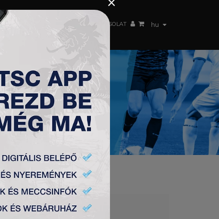
×
 CSAPAT
WEBSHOP
TSC ARENA
KAPCSOLAT
hu
ÁTSZIK