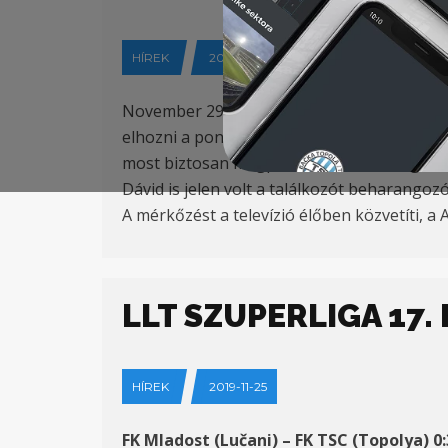
HÍREK
2019-11-27
November 29-én, pénteken 18 órától a TSC a
elhozni a pontokat Szabadkáról, a TSC emb
most biztosan megpróbálnak visszavágni. Sz
Dávid is jelen volt a találkozót beharango
A mérkőzést a televízió élőben közvetíti, 
LLT SZUPERLIGA 17
HÍREK
2019-11-25
FK Mladost (Lučani) – FK TSC (Topolya) 0: