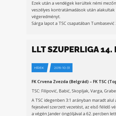
Ezek után a vendégek kerültek némi mezőny
veszélyes kontratámadások után alakultak ki
végeredményt.
Sárga lapot a TSC csapatában Tumbasević 38′
LLT SZUPERLIGA 14
HÍREK
2019-10-31
FK Crvena Zvezda (Belgrád) – FK TSC (Top
TSC: Filipović, Babić, Skopljak, Varga, Grabe
A TSC idegenben 3:1 arányban maradt alul 
fejesével szerzett vezetést, az első félidő
a végén Jander öngóljával a 62. percben let