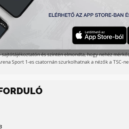
 zentai Városi stadionban a szabadkai Spartak ellen játszik
erhátrányban játszott, mégis nyert 2:1 arányban. Az észak
abó Zoltán vezetőedző szerint játékosai motiváltak, felkész
zó sajtótájékoztatón és szintén elmondta, hogy nehéz mérkőz
a Arena Sport 1-es csatornán szurkolhatnak a nézők a TSC-ne
. FORDULÓ
3