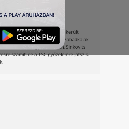
. A bajnokság első részében sikerült
-bácskai rangadón azonban a szabadkaiak
ültek és bízik a győzelemben. Sinkovits
ésre számít, de a TSC győzelemre játszik.
k.