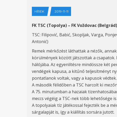
HÍREK
2019-11-11
FK TSC (Topolya) – FK Voždovac (Belgrád)
TSC: Filipović, Babić, Skopljak, Varga, Ponje
Antonić)
Remek mérkőzést láthattak a nézők, annak 
körülmények között játszottak a csapatok. M
hálójába. Az egyenlítésre mindössze két perc
vendégek kapusa, a kitűnő teljesítményt nyú
pontatlanok voltak, vagy a kapusok védtek.
A második félidőben a TSC harcolt ki mező
A 75. minutumban a hazaiak tizenhatosában 
meccs végéig a TSC-nek több lehetősége is a
A topolyaiak tíz játékossal fejezték be a 
sárgalapját is, így a kiállítás sorsára jutott.