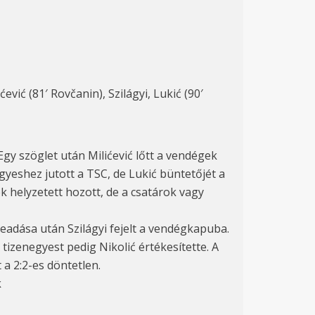
ević (81′ Rovčanin), Szilágyi, Lukić (90′
gy szöglet után Milićević lőtt a vendégek
egyeshez jutott a TSC, de Lukić büntetőjét a
k helyzetett hozott, de a csatárok vagy
adása után Szilágyi fejelt a vendégkapuba.
izenegyest pedig Nikolić értékesítette. A
a 2:2-es döntetlen.
k