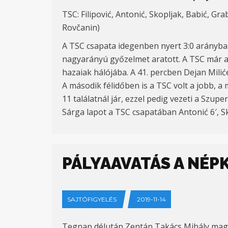
TSC: Filipović, Antonić, Skopljak, Babić, Grab
Rovčanin)
A TSC csapata idegenben nyert 3:0 arányban
nagyarányú győzelmet aratott. A TSC már a 
hazaiak hálójába. A 41. percben Dejan Milić
A második félidőben is a TSC volt a jobb, 
11 találatnál jár, ezzel pedig vezeti a Szup
Sárga lapot a TSC csapatában Antonić 6′, S
PÁLYAAVATÁS A NÉP
SAJTÓFIGYELÉS
2019-11-14
Tegnap délután Zentán Takács Mihály magya