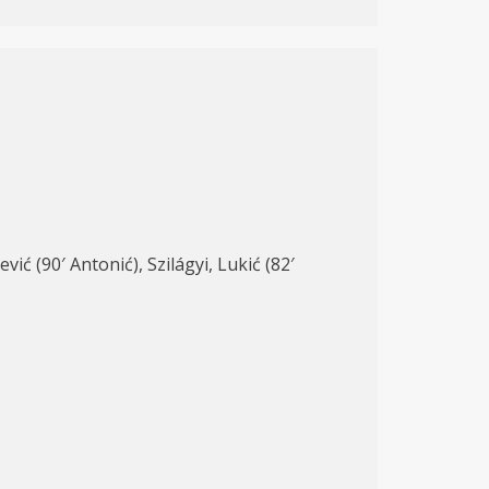
ić (90′ Antonić), Szilágyi, Lukić (82′