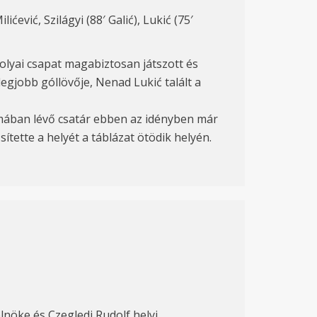
ćević, Szilágyi (88′ Galić), Lukić (75′
olyai csapat magabiztosan játszott és
egjobb góllövője, Nenad Lukić talált a
ormában lévő csatár ebben az idényben már
sítette a helyét a táblázat ötödik helyén.
nöke és Czegledi Rudolf helyi