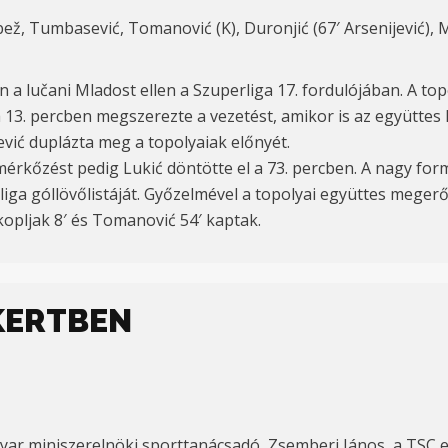
ež, Tumbasević, Tomanović (K), Duronjić (67′ Arsenijević), Mili
 a lučani Mladost ellen a Szuperliga 17. fordulójában. A top
13. percben megszerezte a vezetést, amikor is az együttes l
ević duplázta meg a topolyaiak előnyét.
a mérkőzést pedig Lukić döntötte el a 73. percben. A nagy f
erliga góllövőlistáját. Győzelmével a topolyai együttes megerő
kopljak 8′ és Tomanović 54′ kaptak.
KERTBEN
r miniszerelnöki sporttanácsadó, Zsemberi János, a TSC el