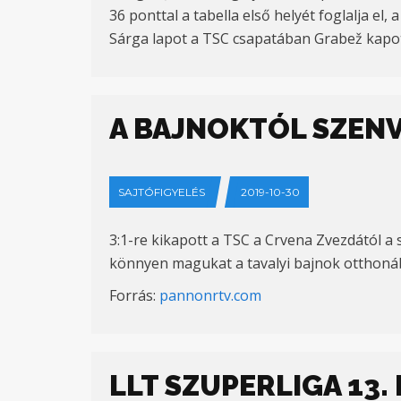
36 ponttal a tabella első helyét foglalja el,
Sárga lapot a TSC csapatában Grabež kapott
A BAJNOKTÓL SZENV
SAJTÓFIGYELÉS
2019-10-30
3:1-re kikapott a TSC a Crvena Zvezdától a
könnyen magukat a tavalyi bajnok otthoná
Forrás:
pannonrtv.com
LLT SZUPERLIGA 13