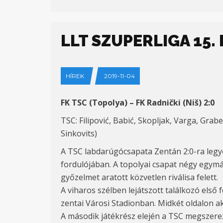
LLT SZUPERLIGA 15
HÍREK
2019-11-04
FK TSC (Topolya) – FK Radnički (Niš) 2:0
TSC: Filipović, Babić, Skopljak, Varga, Grabe
Sinkovits)
A TSC labdarúgócsapata Zentán 2:0-ra legyő
fordulójában. A topolyai csapat négy egymás
győzelmet aratott közvetlen riválisa felett.
A viharos szélben lejátszott találkozó első
zentai Városi Stadionban. Midkét oldalon a
A második játékrész elején a TSC megszerezt