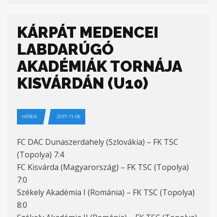
KÁRPÁT MEDENCEI
LABDARÚGÓ
AKADÉMIÁK TORNÁJA
KISVÁRDÁN (U10)
HÍREK
2017-11-05
FC DAC Dunaszerdahely (Szlovákia) – FK TSC
(Topolya) 7:4
FC Kisvárda (Magyarország) – FK TSC (Topolya)
7:0
Székely Akadémia I (Románia) – FK TSC (Topolya)
8:0