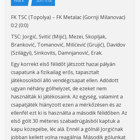
HÍREK
2017-11-05
FK TSC (Topolya) – FK Metalac (Gornji Milanovac)
0:2 (0:0)
TSC: Jorgić, Svitić (Mijić), Mezei, Skopljak,
Branković, Tomanović, Milićević (Grujić), Davidov
(Szilágyi), Sinkovits, Damnjanović, Erak.
Egy korrekt első félidőt játszott hazai pályán
csapatunk a fizikailag erős, tapasztalt
játékosokból álló vendégcsapat ellen. Adódott
ugyan néhány gólhelyzet, de ezeket nem
használták ki játékosaink. Az egység, valamint a
csapatjáték hiányzott ezen a mérkőzésen és az
ellenfél ezt ki is használta a második félidőben. Az
első gólt 30 méteres szabadrúgásból kaptuk a
kapu közepébe, léc alá. Ennél a gólnál Jorgićnak
jobban kellett volna reagálnia. Második gólunkat