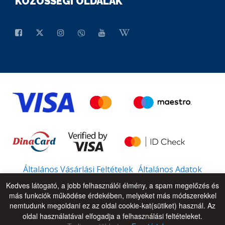
KÖZÖSSÉGI OLDALAK
Általános Vásárlási Feltételek
Általános Adatok
Kedves látogató, a jobb felhasználói élmény, a spam megelőzés és
más funkciók működése érdekében, melyeket más módszerekkel
nemtudunk megoldani ez az oldal cookie-kat(sütiket) használ. Az
© 2026 - All Rights Reserved
UP
oldal használatával elfogadja a felhasználási feltételeket.