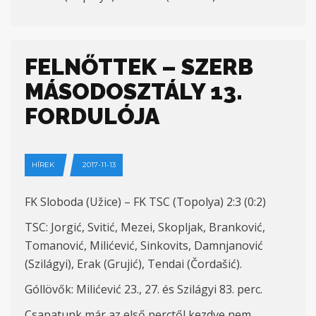
FELNŐTTEK – SZERB
MÁSODOSZTÁLY 13.
FORDULÓJA
HÍREK
2017-11-13
FK Sloboda (Užice) – FK TSC (Topolya) 2:3 (0:2)
TSC: Jorgić, Svitić, Mezei, Skopljak, Branković,
Tomanović, Milićević, Sinkovits, Damnjanović
(Szilágyi), Erak (Grujić), Tendai (Čordašić).
Góllövők: Milićević 23., 27. és Szilágyi 83. perc.
Csapatunk már az első perctől kezdve nem