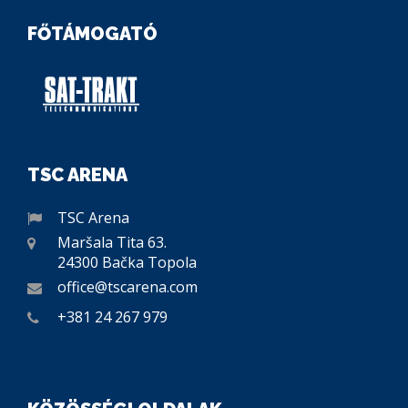
FŐTÁMOGATÓ
TSC ARENA
TSC Arena
Maršala Tita 63.
24300 Bačka Topola
office@tscarena.com
+381 24 267 979