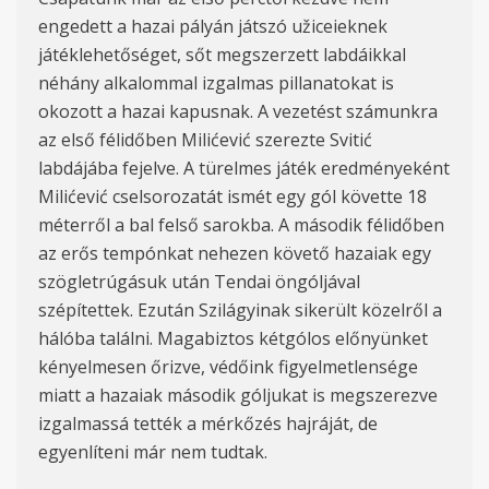
engedett a hazai pályán játszó užiceieknek
játéklehetőséget, sőt megszerzett labdáikkal
néhány alkalommal izgalmas pillanatokat is
okozott a hazai kapusnak. A vezetést számunkra
az első félidőben Milićević szerezte Svitić
labdájába fejelve. A türelmes játék eredményeként
Milićević cselsorozatát ismét egy gól követte 18
méterről a bal felső sarokba. A második félidőben
az erős tempónkat nehezen követő hazaiak egy
szögletrúgásuk után Tendai öngóljával
szépítettek. Ezután Szilágyinak sikerült közelről a
hálóba találni. Magabiztos kétgólos előnyünket
kényelmesen őrizve, védőink figyelmetlensége
miatt a hazaiak második góljukat is megszerezve
izgalmassá tették a mérkőzés hajráját, de
egyenlíteni már nem tudtak.