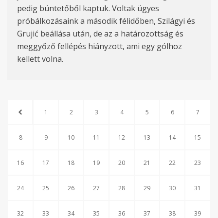
pedig büntetőből kaptuk. Voltak ügyes
próbálkozásaink a második félidőben, Szilágyi és
Grujić beállása után, de az a határozottság és
meggyőző fellépés hiányzott, ami egy gólhoz
kellett volna.
1
2
3
4
5
6
7
8
9
10
11
12
13
14
15
16
17
18
19
20
21
22
23
24
25
26
27
28
29
30
31
32
33
34
35
36
37
38
39