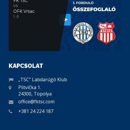
FK TSC
VS
OFK Vršac
1 : 0
KAPCSOLAT
„TSC” Labdarúgó Klub
Plitvička 1.
24300, Topolya
office@fktsc.com
+381 24 224 187