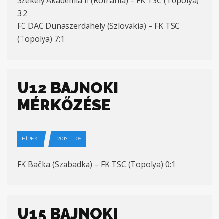
Székely Akadémia II (Románia) – FK TSC (Topolya)
3:2
FC DAC Dunaszerdahely (Szlovákia) – FK TSC
(Topolya) 7:1
U12 BAJNOKI
MÉRKŐZÉSE
HÍREK
2017-11-05
FK Bačka (Szabadka) – FK TSC (Topolya) 0:1
U15 BAJNOKI