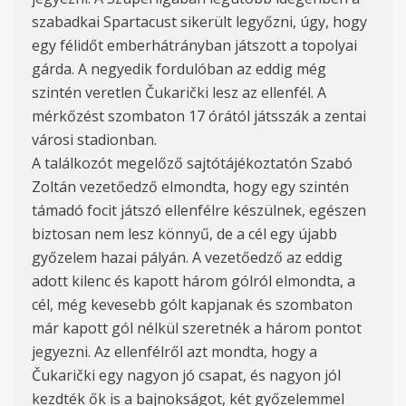
szabadkai Spartacust sikerült legyőzni, úgy, hogy
egy félidőt emberhátrányban játszott a topolyai
gárda. A negyedik fordulóban az eddig még
szintén veretlen Čukarički lesz az ellenfél. A
mérkőzést szombaton 17 órától játsszák a zentai
városi stadionban.
A találkozót megelőző sajtótájékoztatón Szabó
Zoltán vezetőedző elmondta, hogy egy szintén
támadó focit játszó ellenfélre készülnek, egészen
biztosan nem lesz könnyű, de a cél egy újabb
győzelem hazai pályán. A vezetőedző az eddig
adott kilenc és kapott három gólról elmondta, a
cél, még kevesebb gólt kapjanak és szombaton
már kapott gól nélkül szeretnék a három pontot
jegyezni. Az ellenfélről azt mondta, hogy a
Čukarički egy nagyon jó csapat, és nagyon jól
kezdték ők is a bajnokságot, két győzelemmel