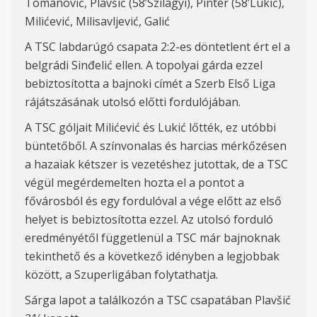
Tomanović, Plavšić (58’Szilágyi), Pintér (58’Lukić),
Milićević, Milisavljević, Galić
A TSC labdarúgó csapata 2:2-es döntetlent ért el a
belgrádi Sinđelić ellen. A topolyai gárda ezzel
bebiztosította a bajnoki címét a Szerb Első Liga
rájátszásának utolsó előtti fordulójában.
A TSC góljait Milićević és Lukić lőtték, ez utóbbi
büntetőből. A színvonalas és harcias mérkőzésen
a hazaiak kétszer is vezetéshez jutottak, de a TSC
végül megérdemelten hozta el a pontot a
fővárosból és egy fordulóval a vége előtt az első
helyet is bebiztosította ezzel. Az utolsó forduló
eredményétől függetlenül a TSC már bajnoknak
tekinthető és a következő idényben a legjobbak
között, a Szuperligában folytathatja.
Sárga lapot a találkozón a TSC csapatában Plavšić