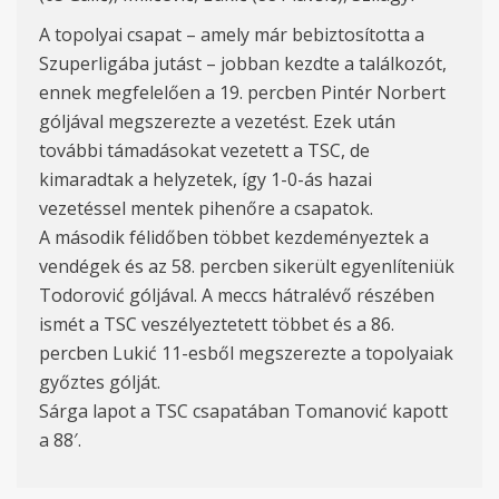
A topolyai csapat – amely már bebiztosította a
Szuperligába jutást – jobban kezdte a találkozót,
ennek megfelelően a 19. percben Pintér Norbert
góljával megszerezte a vezetést. Ezek után
további támadásokat vezetett a TSC, de
kimaradtak a helyzetek, így 1-0-ás hazai
vezetéssel mentek pihenőre a csapatok.
A második félidőben többet kezdeményeztek a
vendégek és az 58. percben sikerült egyenlíteniük
Todorović góljával. A meccs hátralévő részében
ismét a TSC veszélyeztetett többet és a 86.
percben Lukić 11-esből megszerezte a topolyaiak
győztes gólját.
Sárga lapot a TSC csapatában Tomanović kapott
a 88′.