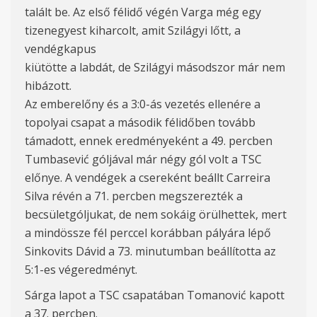
talált be. Az első félidő végén Varga még egy
tizenegyest kiharcolt, amit Szilágyi lőtt, a
vendégkapus
kiütötte a labdát, de Szilágyi másodszor már nem
hibázott.
Az emberelőny és a 3:0-ás vezetés ellenére a
topolyai csapat a második félidőben tovább
támadott, ennek eredményeként a 49. percben
Tumbasević góljával már négy gól volt a TSC
előnye. A vendégek a csereként beállt Carreira
Silva révén a 71. percben megszerezték a
becsületgóljukat, de nem sokáig örülhettek, mert
a mindössze fél perccel korábban pályára lépő
Sinkovits Dávid a 73. minutumban beállította az
5:1-es végeredményt.
Sárga lapot a TSC csapatában Tomanović kapott
a 37. percben.