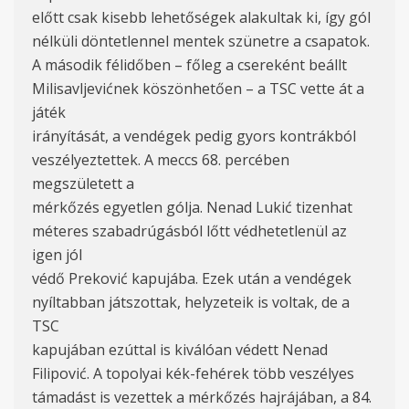
előtt csak kisebb lehetőségek alakultak ki, így gól
nélküli döntetlennel mentek szünetre a csapatok.
A második félidőben – főleg a csereként beállt
Milisavljevićnek köszönhetően – a TSC vette át a
játék
irányítását, a vendégek pedig gyors kontrákból
veszélyeztettek. A meccs 68. percében
megszületett a
mérkőzés egyetlen gólja. Nenad Lukić tizenhat
méteres szabadrúgásból lőtt védhetetlenül az
igen jól
védő Preković kapujába. Ezek után a vendégek
nyíltabban játszottak, helyzeteik is voltak, de a
TSC
kapujában ezúttal is kiválóan védett Nenad
Filipović. A topolyai kék-fehérek több veszélyes
támadást is vezettek a mérkőzés hajrájában, a 84.