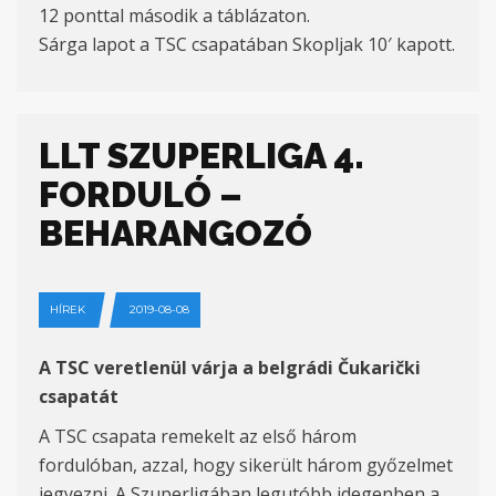
12 ponttal második a táblázaton.
Sárga lapot a TSC csapatában Skopljak 10′ kapott.
LLT SZUPERLIGA 4.
FORDULÓ –
BEHARANGOZÓ
HÍREK
2019-08-08
A TSC veretlenül várja a belgrádi Čukarički
csapatát
A TSC csapata remekelt az első három
fordulóban, azzal, hogy sikerült három győzelmet
jegyezni. A Szuperligában legutóbb idegenben a