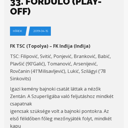
33. FORDULÓ (PLAY-
OFF)
HÍREK
2019-04-15
FK TSC (Topolya) – FK Inđija (Inđija)
TSC: Filipović, Svitić, Ponjević, Branković, Babić,
Plavšić (90’Galić), Tomanović, Arsenijević,
Rovčanin (41’Milisavljević), Lukić, Szilágyi (’78
Sinkovits)
Igazi kemény bajnoki csatát láttak a nézők
Zentán. A Szuperligába való feljutáshoz mindkét
csapatnak
igencsak szüksége volt a bajnoki pontokra. Az
első félidőben főleg mezőnyjáték folyt, mindkét
kapu