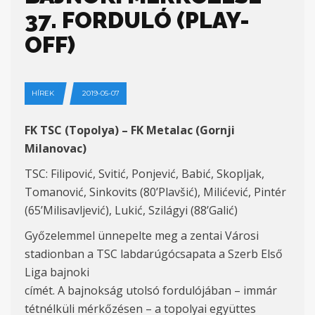
37. FORDULÓ (PLAY-
OFF)
HÍREK
2019-05-07
FK TSC (Topolya) – FK Metalac (Gornji
Milanovac)
TSC: Filipović, Svitić, Ponjević, Babić, Skopljak,
Tomanović, Sinkovits (80’Plavšić), Milićević, Pintér
(65’Milisavljević), Lukić, Szilágyi (88’Galić)
Győzelemmel ünnepelte meg a zentai Városi
stadionban a TSC labdarúgócsapata a Szerb Első
Liga bajnoki
címét. A bajnokság utolsó fordulójában – immár
tétnélküli mérkőzésen – a topolyai együttes