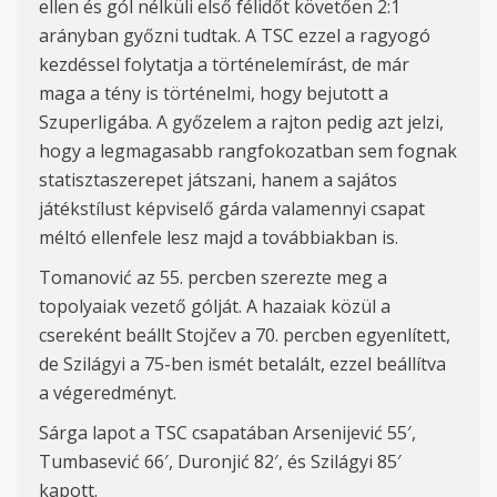
ellen és gól nélküli első félidőt követően 2:1
arányban győzni tudtak. A TSC ezzel a ragyogó
kezdéssel folytatja a történelemírást, de már
maga a tény is történelmi, hogy bejutott a
Szuperligába. A győzelem a rajton pedig azt jelzi,
hogy a legmagasabb rangfokozatban sem fognak
statisztaszerepet játszani, hanem a sajátos
játékstílust képviselő gárda valamennyi csapat
méltó ellenfele lesz majd a továbbiakban is.
Tomanović az 55. percben szerezte meg a
topolyaiak vezető gólját. A hazaiak közül a
csereként beállt Stojčev a 70. percben egyenlített,
de Szilágyi a 75-ben ismét betalált, ezzel beállítva
a végeredményt.
Sárga lapot a TSC csapatában Arsenijević 55′,
Tumbasević 66′, Duronjić 82′, és Szilágyi 85′
kapott.