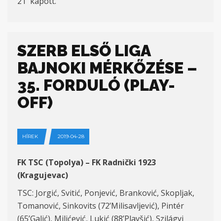
21′ kapott.
SZERB ELSŐ LIGA
BAJNOKI MÉRKŐZÉSE –
35. FORDULÓ (PLAY-
OFF)
HÍREK
2019-04-28
FK TSC (Topolya) – FK Radnički 1923
(Kragujevac)
TSC: Jorgić, Svitić, Ponjević, Branković, Skopljak,
Tomanović, Sinkovits (72’Milisavljević), Pintér
(65’Galić), Milićević, Lukić (88’Plavšić), Szilágyi