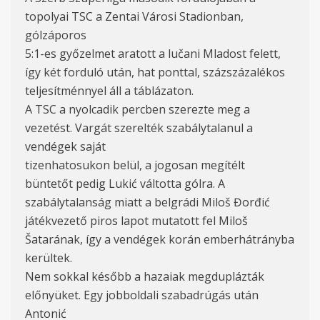
topolyai TSC a Zentai Városi Stadionban,
gólzáporos
5:1-es győzelmet aratott a lučani Mladost felett,
így két forduló után, hat ponttal, százszázalékos
teljesítménnyel áll a táblázaton.
A TSC a nyolcadik percben szerezte meg a
vezetést. Vargát szerelték szabálytalanul a
vendégek saját
tizenhatosukon belül, a jogosan megítélt
büntetőt pedig Lukić váltotta gólra. A
szabálytalanság miatt a belgrádi Miloš Đorđić
játékvezető piros lapot mutatott fel Miloš
Šatarának, így a vendégek korán emberhátrányba
kerültek.
Nem sokkal később a hazaiak megduplázták
előnyüket. Egy jobboldali szabadrúgás után
Antonić