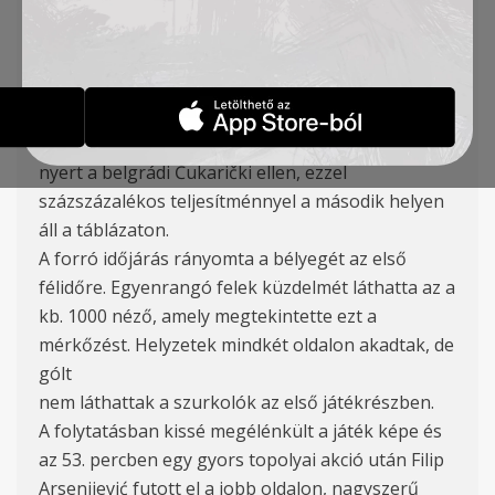
Tomanović (K), Tumbasević, Szilágyi, Lukić (67′
Duronjić)
A TSC labdarúgócsapata folytatta jó szereplését a
Szerb Szuperligában. A negyedik fordulóban a
zentai Városi Stadionban a topolyai csapat 1:0-ra
nyert a belgrádi Čukarički ellen, ezzel
százszázalékos teljesítménnyel a második helyen
áll a táblázaton.
A forró időjárás rányomta a bélyegét az első
félidőre. Egyenrangó felek küzdelmét láthatta az a
kb. 1000 néző, amely megtekintette ezt a
mérkőzést. Helyzetek mindkét oldalon akadtak, de
gólt
nem láthattak a szurkolók az első játékrészben.
A folytatásban kissé megélénkült a játék képe és
az 53. percben egy gyors topolyai akció után Filip
Arsenijević futott el a jobb oldalon, nagyszerű