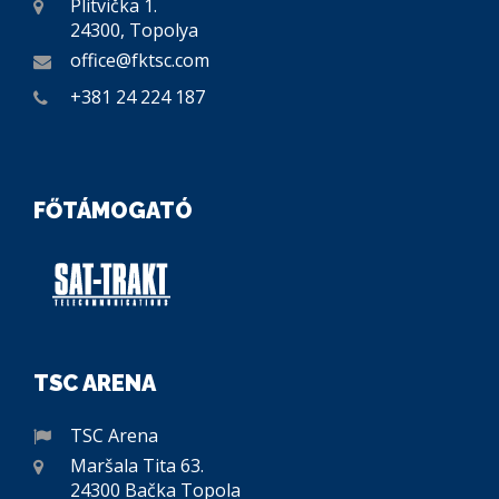
Plitvička 1.
24300, Topolya
office@fktsc.com
+381 24 224 187
FŐTÁMOGATÓ
TSC ARENA
TSC Arena
Maršala Tita 63.
24300 Bačka Topola