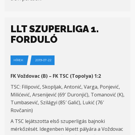
LLT SZUPERLIGA 1.
FORDULÓ
HÍREK
2019-07-22
FK Voždovac (B) – FK TSC (Topolya) 1:2
TSC: Filipović, Skopljak, Antonić, Varga, Ponjević,
Milićević, Arsenijević (69′ Duronjić), Tomanović (K),
Tumbasević, Szilágyi (85′ Galić), Lukić (76′
Rovčanin)
A TSC lejátszotta első szuperligás bajnoki
mérkőzését. Idegenben lépett pályára a Voždovac