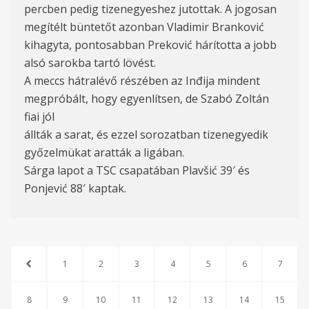
percben pedig tizenegyeshez jutottak. A jogosan
megítélt büntetőt azonban Vladimir Branković
kihagyta, pontosabban Preković hárította a jobb
alsó sarokba tartó lövést.
A meccs hátralévő részében az Inđija mindent
megpróbált, hogy egyenlítsen, de Szabó Zoltán
fiai jól
állták a sarat, és ezzel sorozatban tizenegyedik
győzelmükat aratták a ligában.
Sárga lapot a TSC csapatában Plavšić 39′ és
Ponjević 88′ kaptak.
1
2
3
4
5
6
7
8
9
10
11
12
13
14
15