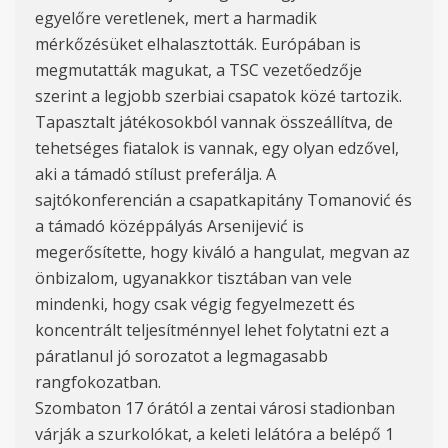
egyelőre veretlenek, mert a harmadik
mérkőzésüket elhalasztották. Európában is
megmutatták magukat, a TSC vezetőedzője
szerint a legjobb szerbiai csapatok közé tartozik.
Tapasztalt játékosokból vannak összeállítva, de
tehetséges fiatalok is vannak, egy olyan edzővel,
aki a támadó stílust preferálja. A
sajtókonferencián a csapatkapitány Tomanović és
a támadó középpályás Arsenijević is
megerősítette, hogy kiváló a hangulat, megvan az
önbizalom, ugyanakkor tisztában van vele
mindenki, hogy csak végig fegyelmezett és
koncentrált teljesítménnyel lehet folytatni ezt a
páratlanul jó sorozatot a legmagasabb
rangfokozatban.
Szombaton 17 órától a zentai városi stadionban
várják a szurkolókat, a keleti lelátóra a belépő 1