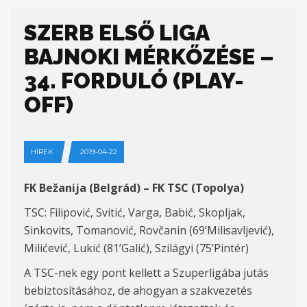
SZERB ELSŐ LIGA
BAJNOKI MÉRKŐZÉSE –
34. FORDULÓ (PLAY-
OFF)
HÍREK
2019-04-22
FK Bežanija (Belgrád) – FK TSC (Topolya)
TSC: Filipović, Svitić, Varga, Babić, Skopljak,
Sinkovits, Tomanović, Rovčanin (69’Milisavljević),
Milićević, Lukić (81’Galić), Szilágyi (75’Pintér)
A TSC-nek egy pont kellett a Szuperligába jutás
bebiztosításához, de ahogyan a szakvezetés