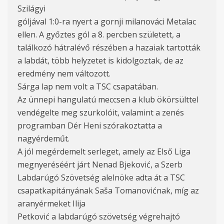
Szilágyi
góljával 1:0-ra nyert a gornji milanováci Metalac
ellen. A győztes gól a 8. percben született, a
találkozó hátralévő részében a hazaiak tartották
a labdát, több helyzetet is kidolgoztak, de az
eredmény nem változott.
Sárga lap nem volt a TSC csapatában.
Az ünnepi hangulatú meccsen a klub ökörsülttel
vendégelte meg szurkolóit, valamint a zenés
programban Dér Heni szórakoztatta a
nagyérdeműt.
A jól megérdemelt serleget, amely az Első Liga
megnyeréséért járt Nenad Bjeković, a Szerb
Labdarúgó Szövetség alelnöke adta át a TSC
csapatkapitányának Saša Tomanovićnak, míg az
aranyérmeket Ilija
Petković a labdarúgó szövetség végrehajtó