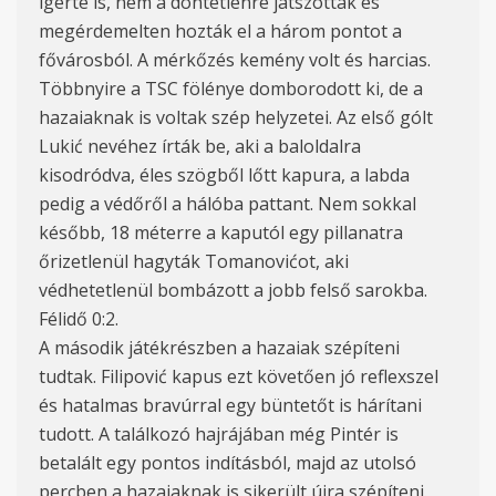
ígérte is, nem a döntetlenre játszottak és
megérdemelten hozták el a három pontot a
fővárosból. A mérkőzés kemény volt és harcias.
Többnyire a TSC fölénye domborodott ki, de a
hazaiaknak is voltak szép helyzetei. Az első gólt
Lukić nevéhez írták be, aki a baloldalra
kisodródva, éles szögből lőtt kapura, a labda
pedig a védőről a hálóba pattant. Nem sokkal
később, 18 méterre a kaputól egy pillanatra
őrizetlenül hagyták Tomanovićot, aki
védhetetlenül bombázott a jobb felső sarokba.
Félidő 0:2.
A második játékrészben a hazaiak szépíteni
tudtak. Filipović kapus ezt követően jó reflexszel
és hatalmas bravúrral egy büntetőt is hárítani
tudott. A találkozó hajrájában még Pintér is
betalált egy pontos indításból, majd az utolsó
percben a hazaiaknak is sikerült újra szépíteni.