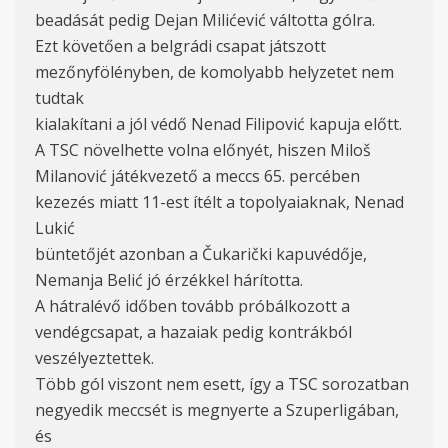
beadását pedig Dejan Milićević váltotta gólra.
Ezt követően a belgrádi csapat játszott
mezőnyfölényben, de komolyabb helyzetet nem
tudtak
kialakítani a jól védő Nenad Filipović kapuja előtt.
A TSC növelhette volna előnyét, hiszen Miloš
Milanović játékvezető a meccs 65. percében
kezezés miatt 11-est ítélt a topolyaiaknak, Nenad
Lukić
büntetőjét azonban a Čukarički kapuvédője,
Nemanja Belić jó érzékkel hárította.
A hátralévő időben tovább próbálkozott a
vendégcsapat, a hazaiak pedig kontrákból
veszélyeztettek.
Több gól viszont nem esett, így a TSC sorozatban
negyedik meccsét is megnyerte a Szuperligában,
és