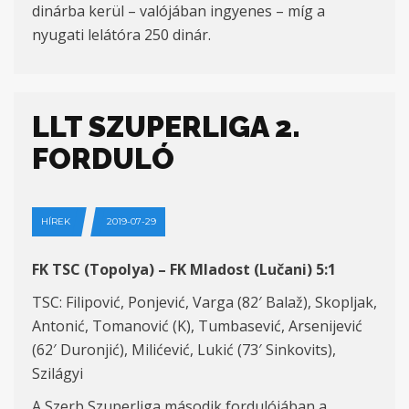
dinárba kerül – valójában ingyenes – míg a
nyugati lelátóra 250 dinár.
LLT SZUPERLIGA 2.
FORDULÓ
HÍREK
2019-07-29
FK TSC (Topolya) – FK Mladost (Lučani) 5:1
TSC: Filipović, Ponjević, Varga (82′ Balaž), Skopljak,
Antonić, Tomanović (K), Tumbasević, Arsenijević
(62′ Duronjić), Milićević, Lukić (73′ Sinkovits),
Szilágyi
A Szerb Szuperliga második fordulójában a