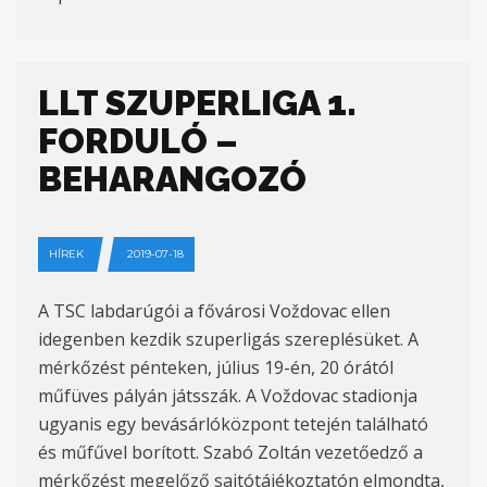
LLT SZUPERLIGA 1.
FORDULÓ –
BEHARANGOZÓ
HÍREK
2019-07-18
A TSC labdarúgói a fővárosi Voždovac ellen
idegenben kezdik szuperligás szereplésüket. A
mérkőzést pénteken, július 19-én, 20 órától
műfüves pályán játsszák. A Voždovac stadionja
ugyanis egy bevásárlóközpont tetején található
és műfűvel borított. Szabó Zoltán vezetőedző a
mérkőzést megelőző sajtótájékoztatón elmondta,