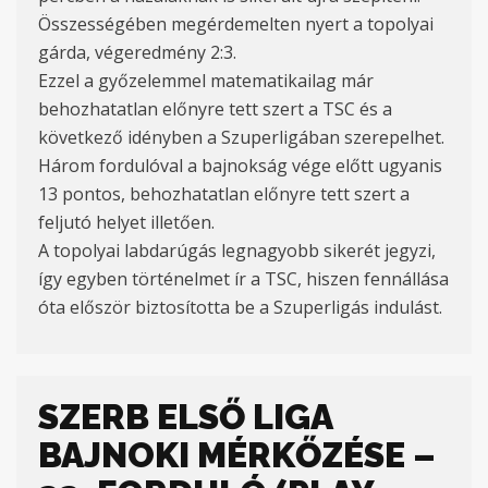
Összességében megérdemelten nyert a topolyai
gárda, végeredmény 2:3.
Ezzel a győzelemmel matematikailag már
behozhatatlan előnyre tett szert a TSC és a
következő idényben a Szuperligában szerepelhet.
Három fordulóval a bajnokság vége előtt ugyanis
13 pontos, behozhatatlan előnyre tett szert a
feljutó helyet illetően.
A topolyai labdarúgás legnagyobb sikerét jegyzi,
így egyben történelmet ír a TSC, hiszen fennállása
óta először biztosította be a Szuperligás indulást.
SZERB ELSŐ LIGA
BAJNOKI MÉRKŐZÉSE –