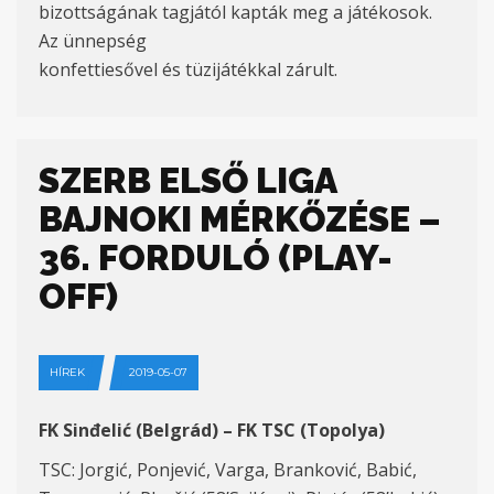
bizottságának tagjától kapták meg a játékosok.
Az ünnepség
konfettiesővel és tüzijátékkal zárult.
SZERB ELSŐ LIGA
BAJNOKI MÉRKŐZÉSE –
36. FORDULÓ (PLAY-
OFF)
HÍREK
2019-05-07
FK Sinđelić (Belgrád) – FK TSC (Topolya)
TSC: Jorgić, Ponjević, Varga, Branković, Babić,