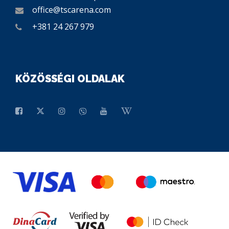
office@tscarena.com
+381 24 267 979
KÖZÖSSÉGI OLDALAK