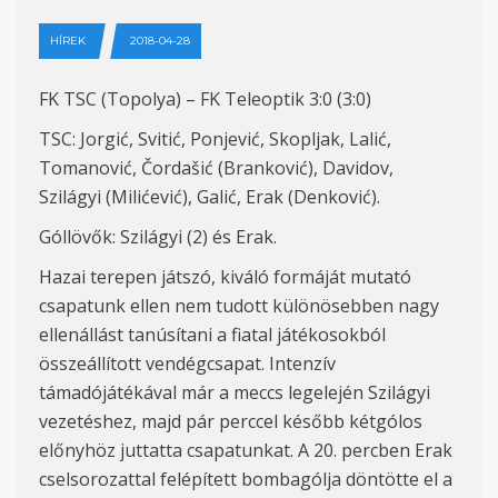
HÍREK
2018-04-28
FK TSC (Topolya) – FK Teleoptik 3:0 (3:0)
TSC: Jorgić, Svitić, Ponjević, Skopljak, Lalić,
Tomanović, Čordašić (Branković), Davidov,
Szilágyi (Milićević), Galić, Erak (Denković).
Góllövők: Szilágyi (2) és Erak.
Hazai terepen játszó, kiváló formáját mutató
csapatunk ellen nem tudott különösebben nagy
ellenállást tanúsítani a fiatal játékosokból
összeállított vendégcsapat. Intenzív
támadójátékával már a meccs legelején Szilágyi
vezetéshez, majd pár perccel később kétgólos
előnyhöz juttatta csapatunkat. A 20. percben Erak
cselsorozattal felépített bombagólja döntötte el a