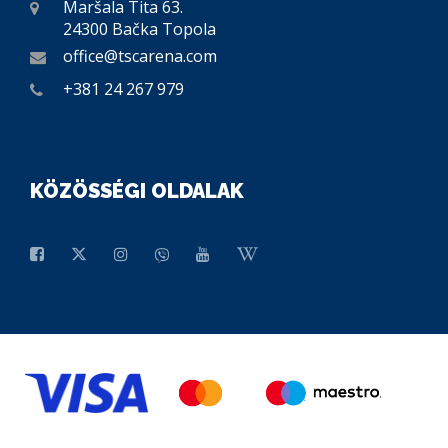
Maršala Tita 63.
24300 Bačka Topola
office@tscarena.com
+381 24 267 979
KÖZÖSSÉGI OLDALAK