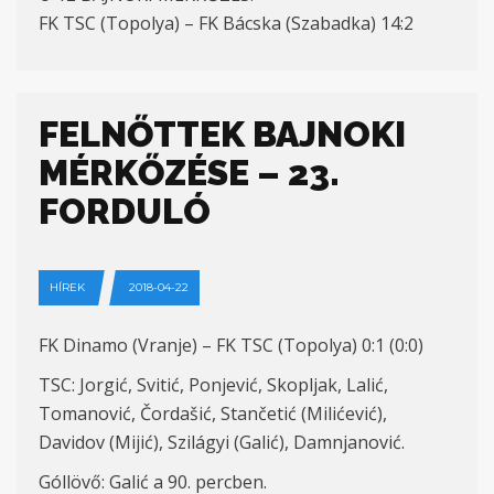
FK TSC (Topolya) – FK Bácska (Szabadka) 14:2
FELNŐTTEK BAJNOKI
MÉRKŐZÉSE – 23.
FORDULÓ
HÍREK
2018-04-22
FK Dinamo (Vranje) – FK TSC (Topolya) 0:1 (0:0)
TSC: Jorgić, Svitić, Ponjević, Skopljak, Lalić,
Tomanović, Čordašić, Stančetić (Milićević),
Davidov (Mijić), Szilágyi (Galić), Damnjanović.
Góllövő: Galić a 90. percben.