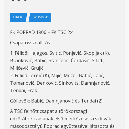
HÍREK
2018-02-15
FK POPRAD 1906 – FK TSC 2:4
Csapatösszeállítás:
1. Félidő: Hajagos, Svitić, Ponjević, Skopljak (K),
Branković, Babić, Stančetić, Čordašić, Silađi,
Milićević, Grujić
2. Félidő: Jorgić (K), Mijić, Mezei, Babić, Lalić,
Tomanović, Denković, Sinkovits, Damnjanović,
Tendai, Erak
Góllövők: Babić, Damnjanović és Tendai (2).
A TSC felnőtt csapat a törökországi
edzőtáborozásának első mérkőzését a szlovák
másodosztályú Poprad együttesével játszotta és