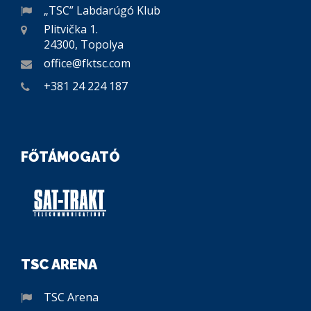
„TSC” Labdarúgó Klub
Plitvička 1.
24300, Topolya
office@fktsc.com
+381 24 224 187
FŐTÁMOGATÓ
TSC ARENA
TSC Arena