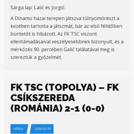
Sárga lap: Lalić és Jorgić.
A Dinamo hazai terepen játszva túlnyomórészt a
kezében tartotta a játszmát, bár az első félidőben
büntetőt is hibázott. Az FK TSC viszont
ellentámadásaival veszélyesebbnek bizonyult, és a
mérkőzés 90. percében Galić találatával meg is
szereztük a győzelmét.
FK TSC (TOPOLYA) – FK
CSÍKSZEREDA
(ROMÁNIA) 2-1 (0-0)
HÍREK
2018-02-19