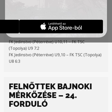
U15 BAJNOKI MÉRKŐZÉSE:
FK Arena (Szabadka) – FK TSC (Topolya) 2:3
U 12 BARÁTSÁGOS MÉRKŐZÉSE:
FK Radnički (Šid) – FK TSC (Topolya) 5:2
U9 BARÁTSÁGOS MÉRKŐZÉSE:
FK Jedinstvo (Péterréve) U10,11 – FK TSC
(Topolya) U9 7:2
FK Jedinstvo (Péterréve) U9,10 – FK TSC (Topolya)
U8 6:3
FELNŐTTEK BAJNOKI
MÉRKŐZÉSE – 24.
FORDULÓ