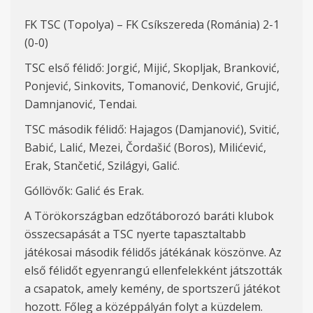
FK TSC (Topolya) – FK Csíkszereda (Románia) 2-1
(0-0)
TSC első félidő: Jorgić, Mijić, Skopljak, Branković,
Ponjević, Sinkovits, Tomanović, Denković, Grujić,
Damnjanović, Tendai.
TSC második félidő: Hajagos (Damjanović), Svitić,
Babić, Lalić, Mezei, Čordašić (Boros), Milićević,
Erak, Stančetić, Szilágyi, Galić.
Góllövők: Galić és Erak.
A Törökországban edzőtáborozó baráti klubok
összecsapását a TSC nyerte tapasztaltabb
játékosai második félidős játékának köszönve. Az
első félidőt egyenrangú ellenfelekként játszották
a csapatok, amely kemény, de sportszerű játékot
hozott. Főleg a középpályán folyt a küzdelem.