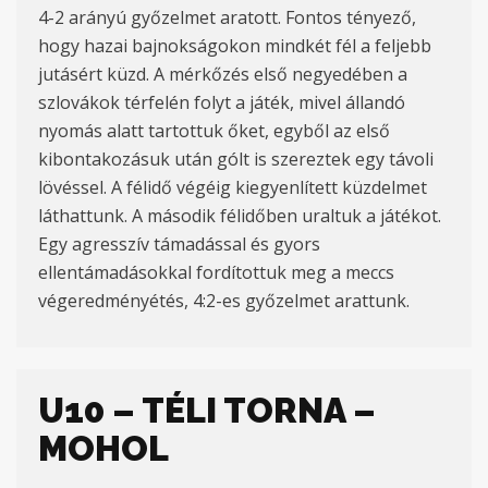
4-2 arányú győzelmet aratott. Fontos tényező,
hogy hazai bajnokságokon mindkét fél a feljebb
jutásért küzd. A mérkőzés első negyedében a
szlovákok térfelén folyt a játék, mivel állandó
nyomás alatt tartottuk őket, egyből az első
kibontakozásuk után gólt is szereztek egy távoli
lövéssel. A félidő végéig kiegyenlített küzdelmet
láthattunk. A második félidőben uraltuk a játékot.
Egy agresszív támadással és gyors
ellentámadásokkal fordítottuk meg a meccs
végeredményétés, 4:2-es győzelmet arattunk.
U10 – TÉLI TORNA –
MOHOL