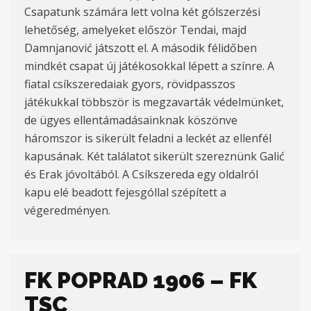
Csapatunk számára lett volna két gólszerzési
lehetőség, amelyeket először Tendai, majd
Damnjanović játszott el. A második félidőben
mindkét csapat új játékosokkal lépett a színre. A
fiatal csíkszeredaiak gyors, rövidpasszos
játékukkal többször is megzavarták védelmünket,
de ügyes ellentámadásainknak köszönve
háromszor is sikerült feladni a leckét az ellenfél
kapusának. Két találatot sikerült szereznünk Galić
és Erak jóvoltából. A Csíkszereda egy oldalról
kapu elé beadott fejesgóllal szépített a
végeredményen.
FK POPRAD 1906 – FK
TSC