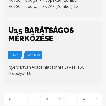
FK TSC (Topolya) – FK Spektar (Zombor) 4:4
FK TSC (Topolya) – FK ŽAK (Zombor) 1:2
U15 BARÁTSÁGOS
MÉRKŐZÉSE
HÍREK
2017-12-03
Nyers István Akadémia (Tóthfalu) – FK TSC
(Topolya) 1:0
1
2
3
4
5
6
7