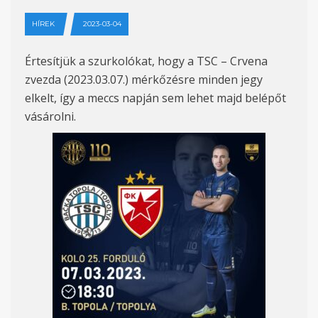
HÍREK
2023-03-04
Értesítjük a szurkolókat, hogy a TSC – Crvena
zvezda (2023.03.07.)
mérkőzésre minden jegy
elkelt, így a m
eccs
napján sem lehet majd
belépőt
vásárolni
.