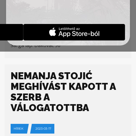
Petrović, Radin (Milosavljević 70′), Đakovac,
Cvetković – L. Ilić (Kuveljić 70′) – Jovanović, Ratkov
(Vukić 80′)
Gólszerzők:
Cvetković 15′,
Jovanović
36
‘
Sárga lap: Đakovac 90′
NEMANJA STOJIĆ
MEGHÍVÁST KAPOTT A
SZERB A
VÁLOGATOTTBA
HÍREK
2023-03-17