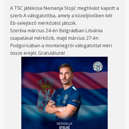
A TSC játékosa Nemanja Stojić meghívást kapott a
szerb A válogatottba, amely a közeljövőben két
Eb-selejtező mérkőzést játszik.
Szerbia március 24-én Belgrádban Litvánia
csapatával mérkőzik, majd március 27-én
Podgoricában a montenegrói válogatottal méri
össze erejét. Gratulálunk!