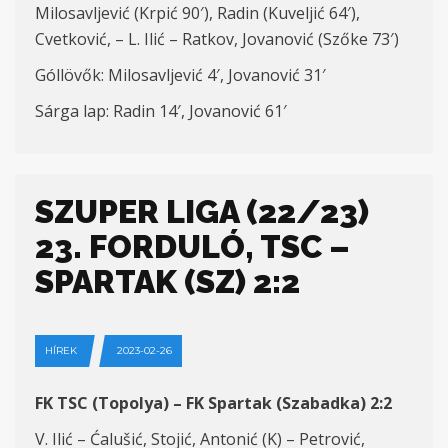
Milosavljević
(Krpić 90′),
Radin
(Kuveljić 64′)
,
Cvetković, – L. Ilić – Ratkov, Jovanović
(S
zőke
73′)
G
óllövők
: Milosavljević 4′,
Jovanović 31′
Sárga lap
: Radin 14′,
Jovanović
6
1′
SZUPER LIGA (22/23)
23. FORDULÓ, TSC –
SPARTAK (SZ) 2:2
HÍREK
2023-02-26
FK TSC (
Topol
y
a
) – FK Spartak (Szabadka) 2:2
V. Ilić – Ćalušić, Stojić, Antonić (K) – Petrović,