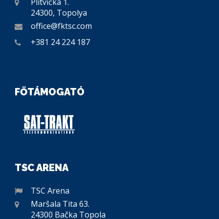
Plitvička 1.
24300, Topolya
office@fktsc.com
+381 24 224 187
FŐTÁMOGATÓ
TSC ARENA
TSC Arena
Maršala Tita 63.
24300 Bačka Topola