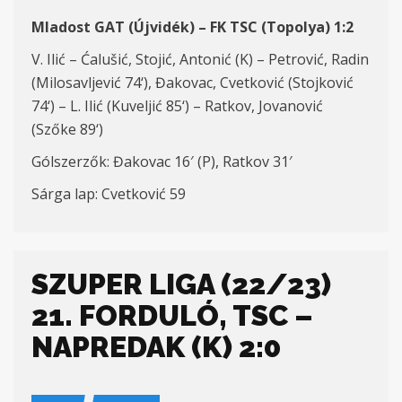
Mladost GAT (Újvidék) – FK TSC (Topolya)
1:
2
V. Ilić – Ćalušić, Stojić, Antonić (K) – Petrović, Radin
(
Milosavljević
74
‘), Đakovac, Cvetković (Stojković
7
4
‘) – L. Ili
ć
(Kuveljić 8
5
‘) – Ratkov, Jovanović
(Szőke 8
9
‘)
Gólszerzők:
Đakovac 16′ (P),
Ratkov
3
1′
Sárga lap: Cvetković 59
SZUPER LIGA (22/23)
21. FORDULÓ, TSC –
NAPREDAK (K) 2:0