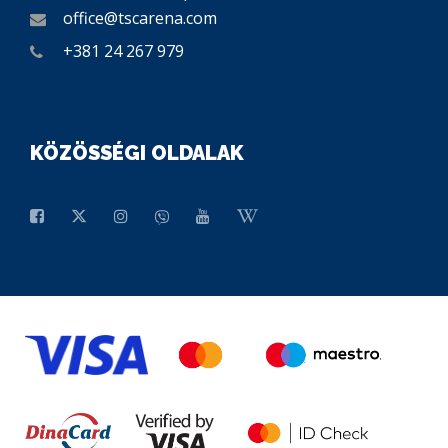
office@tscarena.com
+381 24 267 979
KÖZÖSSÉGI OLDALAK