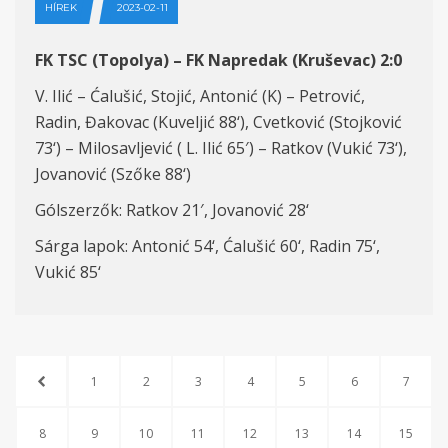
HÍREK
2023-02-11
FK TSC (
Topol
y
a
) – FK Napredak
(Kruševac)
2:
0
V.
Ilić – Ćalušić, Stojić,
Antonić (K)
–
Petrović
,
Radin, Đakovac (
Kuveljić
88
‘), Cvetković (
Stojković
7
3
‘) –
Milosavljević ( L. Ilić 65′)
– Ratkov (Vukić 7
3
‘),
Jovanović (
Szőke
88
‘)
Gólszerzők
:
Ratkov 21′,
Jovanović
28
‘
Sárga lapok
:
Antonić
54
‘, Ćalušić
60
‘,
Radin
75
‘,
Vukić
8
5
‘
1
2
3
4
5
6
7
8
9
10
11
12
13
14
15