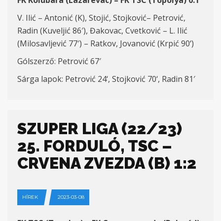
FK Kolubara (Lazarevac) – FK TSC (
Topolya
)
0:
1
V. Ilić – Antonić (K), Stojić, Stojković– Petrović,
Radin (Kuvelji
ć 86′)
, Đakovac, Cvetković – L. Ilić
(Milosavljević 77′)
– Ratkov, Jovanović
(Krpić 9
0
‘)
Gólszerző:
Petrović
67′
Sárga lap
ok
:
Petrović
24
‘, Stojković 70
‘,
Radin 81′
SZUPER LIGA (22/23)
25. FORDULÓ, TSC –
CRVENA ZVEZDA (B) 1:2
HÍREK
2023-03-08