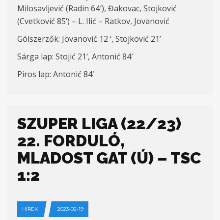
Milosavljević (Radin
6
4′), Đakovac, Stojković
(Cvetković
85
‘) – L. Ilić – Ratkov, Jovanović
G
ólszerzők
: Jovanović 12 ‘, Stojković 21’
Sárga lap: Stoji
ć
21
‘,
Antonić 84′
Piros lap: Antonić 84′
SZUPER LIGA (22/23)
22. FORDULÓ,
MLADOST GAT (Ú) – TSC
1:2
HÍREK
2023-02-19