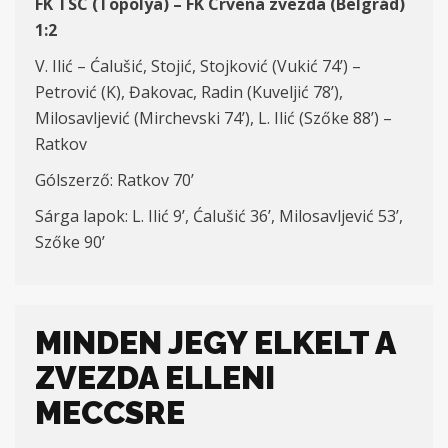
FK TSC (Topolya) – FK Crvena zvezda (Be
lgrád
)
1:2
V. Ilić – Ćalušić, Stojić, Stojković (Vukić 74’) –
Petrović (K), Đakovac, Radin (Kuveljić 78’),
Milosavljević (Mirchevski 74’), L. Ilić (S
zőke
88’) –
Ratkov
Gólszerző
: Ratkov 70’
Sárga lapok
: L. Ilić 9’, Ćalušić 36’, Milosavljević 53’,
S
zőke
90’
MINDEN JEGY ELKELT A
ZVEZDA ELLENI
MECCSRE