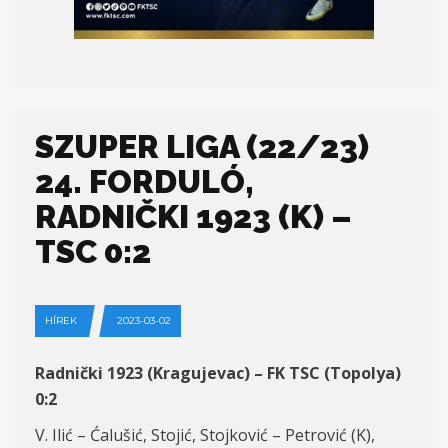
SZUPER LIGA (22/23)
24. FORDULÓ,
RADNIČKI 1923 (K) –
TSC 0:2
HÍREK
2023-03-02
Radnički 1923 (Kragujevac) – FK TSC (
Topolya
)
0:2
V. Ilić – Ćalušić, Stojić, Stojković – Petrović (K),