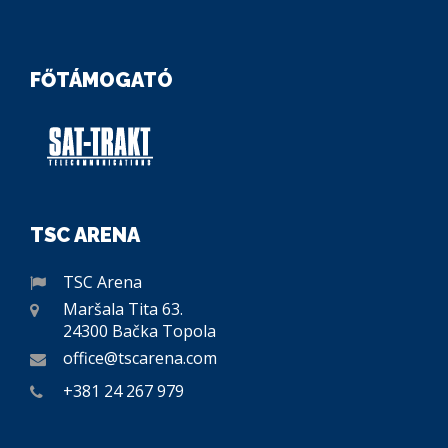
FŐTÁMOGATÓ
TSC ARENA
TSC Arena
Maršala Tita 63.
24300 Bačka Topola
office@tscarena.com
+381 24 267 979