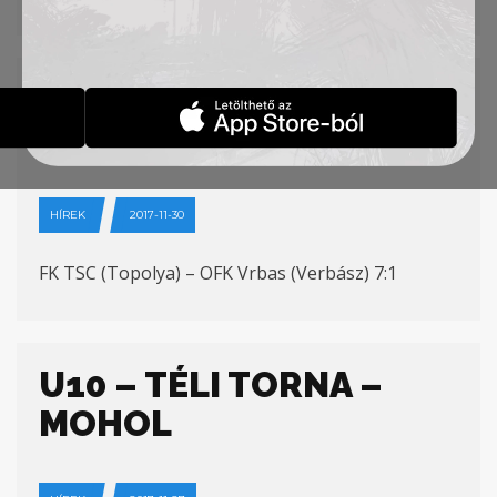
U17 BAJNOKI
MÉRKŐZÉSE
HÍREK
2017-11-30
FK TSC (Topolya) – OFK Vrbas (Verbász) 7:1
U10 – TÉLI TORNA –
MOHOL