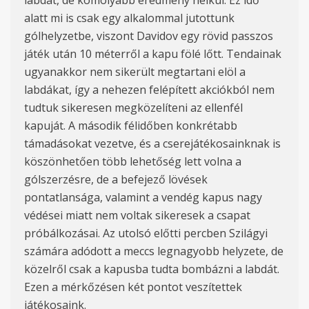
labdát, de komolyabb eredmény nélkül. Ez idő
alatt mi is csak egy alkalommal jutottunk
gólhelyzetbe, viszont Davidov egy rövid passzos
játék után 10 méterről a kapu fölé lőtt. Tendainak
ugyanakkor nem sikerült megtartani elöl a
labdákat, így a nehezen felépített akciókból nem
tudtuk sikeresen megközelíteni az ellenfél
kapuját. A második félidőben konkrétabb
támadásokat vezetve, és a cserejátékosainknak is
köszönhetően több lehetőség lett volna a
gólszerzésre, de a befejező lövések
pontatlansága, valamint a vendég kapus nagy
védései miatt nem voltak sikeresek a csapat
próbálkozásai. Az utolsó előtti percben Szilágyi
számára adódott a meccs legnagyobb helyzete, de
közelről csak a kapusba tudta bombázni a labdát.
Ezen a mérkőzésen két pontot veszítettek
játékosaink.