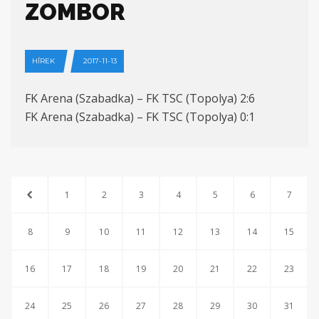
ZOMBOR
HÍREK
2017-11-13
FK Arena (Szabadka) – FK TSC (Topolya) 2:6
FK Arena (Szabadka) – FK TSC (Topolya) 0:1
1
2
3
4
5
6
7
8
9
10
11
12
13
14
15
16
17
18
19
20
21
22
23
24
25
26
27
28
29
30
31