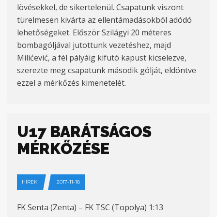
lövésekkel, de sikertelenül. Csapatunk viszont
türelmesen kivárta az ellentámadásokból adódó
lehetőségeket. Először Szilágyi 20 méteres
bombagóljával jutottunk vezetéshez, majd
Milićević, a fél pályáig kifutó kapust kicselezve,
szerezte meg csapatunk második gólját, eldöntve
ezzel a mérkőzés kimenetelét.
U17 BARÁTSÁGOS
MÉRKŐZÉSE
HÍREK
2017-11-18
FK Senta (Zenta) – FK TSC (Topolya) 1:13