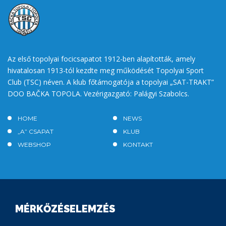
Az első topolyai focicsapatot 1912-ben alapították, amely
hivatalosan 1913-tól kezdte meg működését Topolyai Sport
Club (TSC) néven. A klub főtámogatója a topolyai „SAT-TRAKT”
DOO BAČKA TOPOLA. Vezérigazgató: Palágyi Szabolcs.
HOME
NEWS
„A” CSAPAT
KLUB
WEBSHOP
KONTAKT
MÉRKŐZÉSELEMZÉS