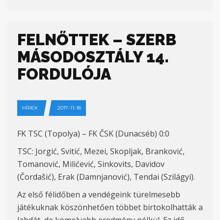
FELNŐTTEK – SZERB
MÁSODOSZTÁLY 14.
FORDULÓJA
HÍREK
2017-11-18
FK TSC (Topolya) – FK ČSK (Dunacséb) 0:0
TSC: Jorgić, Svitić, Mezei, Skopljak, Branković,
Tomanović, Milićević, Sinkovits, Davidov
(Čordašić), Erak (Damnjanović), Tendai (Szilágyi).
Az első félidőben a vendégeink türelmesebb
játékuknak köszönhetően többet birtokolhatták a