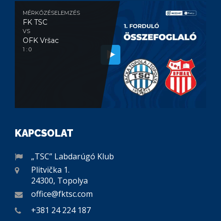
MÉRKŐZÉSELEMZÉS
FK TSC
VS
OFK Vršac
1 : 0
KAPCSOLAT
„TSC” Labdarúgó Klub
Plitvička 1.
24300, Topolya
office@fktsc.com
+381 24 224 187