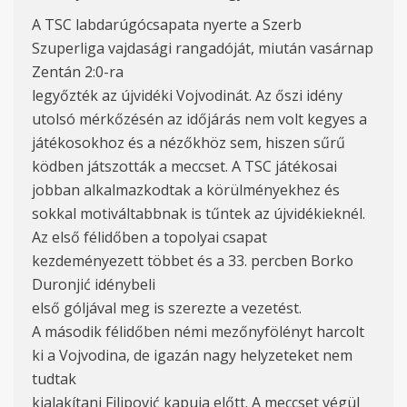
A TSC labdarúgócsapata nyerte a Szerb
Szuperliga vajdasági rangadóját, miután vasárnap
Zentán 2:0-ra
legyőzték az újvidéki Vojvodinát. Az őszi idény
utolsó mérkőzésén az időjárás nem volt kegyes a
játékosokhoz és a nézőkhöz sem, hiszen sűrű
ködben játszották a meccset. A TSC játékosai
jobban alkalmazkodtak a körülményekhez és
sokkal motiváltabbnak is tűntek az újvidékieknél.
Az első félidőben a topolyai csapat
kezdeményezett többet és a 33. percben Borko
Duronjić idénybeli
első góljával meg is szerezte a vezetést.
A második félidőben némi mezőnyfölényt harcolt
ki a Vojvodina, de igazán nagy helyzeteket nem
tudtak
kialakítani Filipović kapuja előtt. A meccset végül