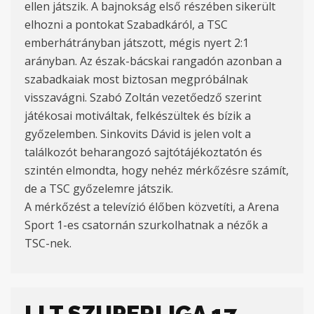
ellen játszik. A bajnokság első részében sikerült
elhozni a pontokat Szabadkáról, a TSC
emberhátrányban játszott, mégis nyert 2:1
arányban. Az észak-bácskai rangadón azonban a
szabadkaiak most biztosan megpróbálnak
visszavágni. Szabó Zoltán vezetőedző szerint
játékosai motiváltak, felkészültek és bízik a
győzelemben. Sinkovits Dávid is jelen volt a
találkozót beharangozó sajtótájékoztatón és
szintén elmondta, hogy nehéz mérkőzésre számít,
de a TSC győzelemre játszik.
A mérkőzést a televízió élőben közvetíti, a Arena
Sport 1-es csatornán szurkolhatnak a nézők a
TSC-nek.
LLT SZUPERLIGA 17.