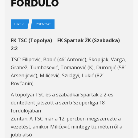
FORDULÓ
HÍREK
2019-12-01
FK TSC (Topolya) – FK Spartak ŽK (Szabadka)
2:2
TSC: Filipović, Babić (46′ Antonić), Skopljak, Varga,
Grabež, Tumbasević, Tomanović (K), Duronjić (58′
Arsenijević), Milićević, Szilágyi, Lukić (82′
Rovčanin)
A topolyai TSC és a szabadkai Spartak 2:2-es
döntetlent játszott a szerb Szuperliga 18.
fordulójában
Zentán. A TSC már a 12. percben megszerezte a
vezetést, amikor Milićević mintegy tíz méterről a
jobb alsó