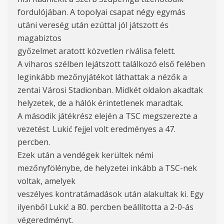
fordulójában. A topolyai csapat négy egymás
utáni vereség után ezúttal jól játszott és
magabiztos
győzelmet aratott közvetlen riválisa felett.
A viharos szélben lejátszott találkozó első felében
leginkább mezőnyjátékot láthattak a nézők a
zentai Városi Stadionban. Midkét oldalon akadtak
helyzetek, de a hálók érintetlenek maradtak.
A második játékrész elején a TSC megszerezte a
vezetést. Lukić fejjel volt eredményes a 47.
percben.
Ezek után a vendégek kerültek némi
mezőnyfölénybe, de helyzetei inkább a TSC-nek
voltak, amelyek
veszélyes kontratámadások után alakultak ki. Egy
ilyenből Lukić a 80. percben beállította a 2-0-ás
végeredményt.