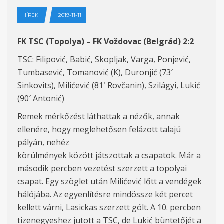
HÍREK
2019-11-11
FK TSC (Topolya) – FK Voždovac (Belgrád) 2:2
TSC: Filipović, Babić, Skopljak, Varga, Ponjević,
Tumbasević, Tomanović (K), Duronjić (73′
Sinkovits), Milićević (81′ Rovčanin), Szilágyi, Lukić
(90′ Antonić)
Remek mérkőzést láthattak a nézők, annak
ellenére, hogy meglehetősen felázott talajú
pályán, nehéz
körülmények között játszottak a csapatok. Már a
második percben vezetést szerzett a topolyai
csapat. Egy szöglet után Milićević lőtt a vendégek
hálójába. Az egyenlítésre mindössze két percet
kellett várni, Lasickas szerzett gólt. A 10. percben
tizenegyeshez jutott a TSC, de Lukić büntetőjét a