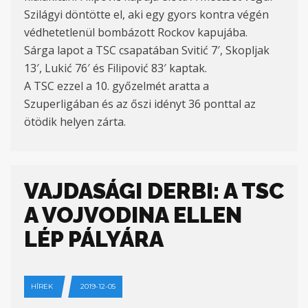
Szilágyi döntötte el, aki egy gyors kontra végén
védhetetlenül bombázott Rockov kapujába.
Sárga lapot a TSC csapatában Svitić 7′, Skopljak
13′, Lukić 76′ és Filipović 83′ kaptak.
A TSC ezzel a 10. győzelmét aratta a
Szuperligában és az őszi idényt 36 ponttal az
ötödik helyen zárta.
VAJDASÁGI DERBI: A TSC
A VOJVODINA ELLEN
LÉP PÁLYÁRA
HÍREK
2019-12-05