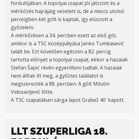
fordulójában. A topolyai csapat jól játszott és a
mérkőzés hajrájáig vezetett is, de a meccs utolsó
perceigben két gólt is kaptak, így elúszott a
győzelem.
A mérkőzésen a 34. percben esett az első gól,
amikor is a TSC középpályása Janko Tumbasević
talált be. Ezt követően egészen a 82. percig
tartotta előnyét a topolyai csapat, ekkor a hazaiak
Stefan Šapić révén egyenlíteni tudtak. A hazaiak
nem álltak itt meg, a győztes találatot is
megszerezték a 88. percben. A gólt Milutin
Vidosavljević lőtte.
A TSC csapatában sárga lapot Grabež 40′ kapott.
LLT SZUPERLIGA 18.