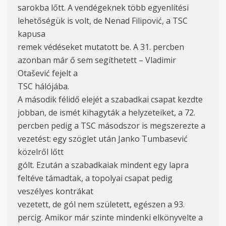
sarokba lőtt. A vendégeknek több egyenlítési
lehetőségük is volt, de Nenad Filipović, a TSC
kapusa
remek védéseket mutatott be. A 31. percben
azonban már ő sem segíthetett – Vladimir
Otašević fejelt a
TSC hálójába.
A második félidő elejét a szabadkai csapat kezdte
jobban, de ismét kihagyták a helyzeteiket, a 72.
percben pedig a TSC másodszor is megszerezte a
vezetést: egy szöglet után Janko Tumbasević
közelről lőtt
gólt. Ezután a szabadkaiak mindent egy lapra
feltéve támadtak, a topolyai csapat pedig
veszélyes kontrákat
vezetett, de gól nem született, egészen a 93.
percig. Amikor már szinte mindenki elkönyvelte a