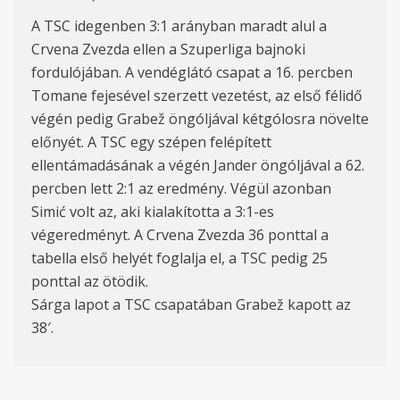
A TSC idegenben 3:1 arányban maradt alul a
Crvena Zvezda ellen a Szuperliga bajnoki
fordulójában. A vendéglátó csapat a 16. percben
Tomane fejesével szerzett vezetést, az első félidő
végén pedig Grabež öngóljával kétgólosra növelte
előnyét. A TSC egy szépen felépített
ellentámadásának a végén Jander öngóljával a 62.
percben lett 2:1 az eredmény. Végül azonban
Simić volt az, aki kialakította a 3:1-es
végeredményt. A Crvena Zvezda 36 ponttal a
tabella első helyét foglalja el, a TSC pedig 25
ponttal az ötödik.
Sárga lapot a TSC csapatában Grabež kapott az
38′.