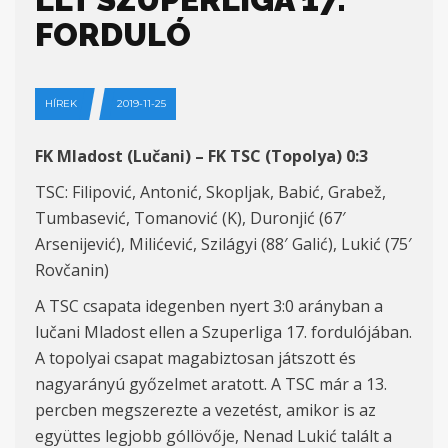
FORDULÓ
HÍREK
2019-11-25
FK Mladost (Lučani) – FK TSC (Topolya) 0:3
TSC: Filipović, Antonić, Skopljak, Babić, Grabež,
Tumbasević, Tomanović (K), Duronjić (67′
Arsenijević), Milićević, Szilágyi (88′ Galić), Lukić (75′
Rovčanin)
A TSC csapata idegenben nyert 3:0 arányban a
lučani Mladost ellen a Szuperliga 17. fordulójában.
A topolyai csapat magabiztosan játszott és
nagyarányú győzelmet aratott. A TSC már a 13.
percben megszerezte a vezetést, amikor is az
együttes legjobb góllövője, Nenad Lukić talált a