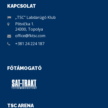
KAPCSOLAT
„TSC” Labdarúgó Klub
Plitvička 1.
24300, Topolya
office@fktsc.com
+381 24 224 187
FŐTÁMOGATÓ
TSC ARENA