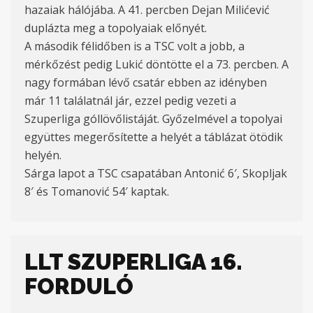
hazaiak hálójába. A 41. percben Dejan Milićević
duplázta meg a topolyaiak előnyét.
A második félidőben is a TSC volt a jobb, a
mérkőzést pedig Lukić döntötte el a 73. percben. A
nagy formában lévő csatár ebben az idényben
már 11 találatnál jár, ezzel pedig vezeti a
Szuperliga góllövőlistáját. Győzelmével a topolyai
együttes megerősítette a helyét a táblázat ötödik
helyén.
Sárga lapot a TSC csapatában Antonić 6′, Skopljak
8′ és Tomanović 54′ kaptak.
LLT SZUPERLIGA 16.
FORDULÓ