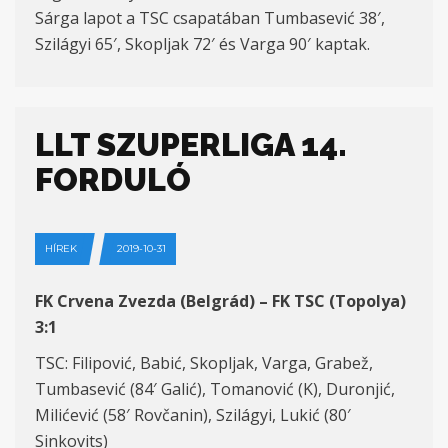
Sárga lapot a TSC csapatában Tumbasević 38′,
Szilágyi 65′, Skopljak 72′ és Varga 90′ kaptak.
LLT SZUPERLIGA 14.
FORDULÓ
HÍREK
2019-10-31
FK Crvena Zvezda (Belgrád) – FK TSC (Topolya)
3:1
TSC: Filipović, Babić, Skopljak, Varga, Grabež,
Tumbasević (84′ Galić), Tomanović (K), Duronjić,
Milićević (58′ Rovčanin), Szilágyi, Lukić (80′
Sinkovits)