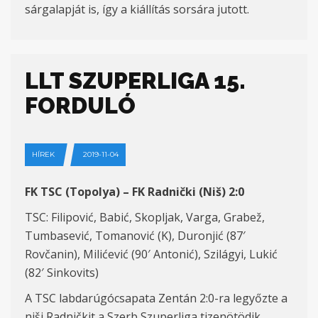
sárgalapját is, így a kiállítás sorsára jutott.
LLT SZUPERLIGA 15.
FORDULÓ
HÍREK
2019-11-04
FK TSC (Topolya) – FK Radnički (Niš) 2:0
TSC: Filipović, Babić, Skopljak, Varga, Grabež,
Tumbasević, Tomanović (K), Duronjić (87′
Rovčanin), Milićević (90′ Antonić), Szilágyi, Lukić
(82′ Sinkovits)
A TSC labdarúgócsapata Zentán 2:0-ra legyőzte a
niši Radničkit a Szerb Szuperliga tizenötödik