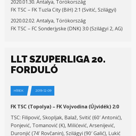
2020.01.30. Antalya, Törökország
FK TSC – FK Tuzla City (BiH) 2:1 (Svitić, Szilágyi)
2020.02.02. Antalya, Törökország
FK TSC – FC Sonderjyske (DNK) 3:0 (Szilágyi 2, AG)
LLT SZUPERLIGA 20.
FORDULÓ
HÍREK
2019-12-09
FK TSC (Topolya) – FK Vojvodina (Újvidék) 2:0
TSC: Filipović, Skopljak, Balaž, Svitić (60′ Antonić),
Ponjević, Tomanović (K), Milićević, Arsenijević,
Duronjić (74′ Rovčanin), Szilágyi (90′ Galić), Lukić