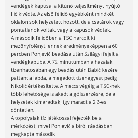
vendégek kapusa, a kitűnő teljesítményt nyújtó
Ilić kivédte. Az első félidő egyébként mindkét
oldalon sok helyzetett hozott, de a csatárok vagy
pontatlanok voltak, vagy a kapusok védtek.
A második félidőben a TSC harcolt ki
mezőnyfölényt, ennek eredményeképpen a 60.
percben Ponjević beadása után Szilágyi fejelt a
vendégkapuba. A 75. minutumban a hazaiak
tizenhatosában egy beadás után Babić kezére
pattant a labda, a megadott tizenegyest pedig
Nikolić értékesítette. A meccs végéig a TSC-nek
több lehetősége is akadt a gólszerzésre, de a
helyzetek kimaradtak, így maradt a 2:2-es
döntetlen.
A topolyaiak tíz játékossal fejezték be a
mérkőzést, mivel Ponjević a bírói ráadásban
megkapta második