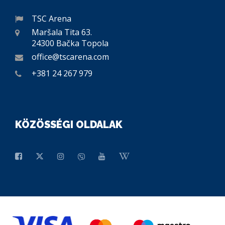
TSC Arena
Maršala Tita 63.
24300 Bačka Topola
office@tscarena.com
+381 24 267 979
KÖZÖSSÉGI OLDALAK