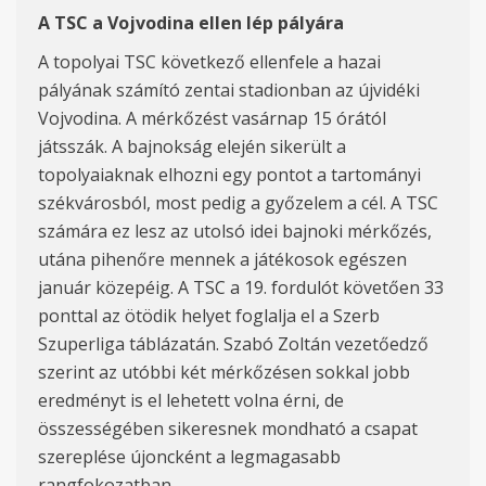
A TSC a Vojvodina ellen lép pályára
A topolyai TSC következő ellenfele a hazai
pályának számító zentai stadionban az újvidéki
Vojvodina. A mérkőzést vasárnap 15 órától
játsszák. A bajnokság elején sikerült a
topolyaiaknak elhozni egy pontot a tartományi
székvárosból, most pedig a győzelem a cél. A TSC
számára ez lesz az utolsó idei bajnoki mérkőzés,
utána pihenőre mennek a játékosok egészen
január közepéig. A TSC a 19. fordulót követően 33
ponttal az ötödik helyet foglalja el a Szerb
Szuperliga táblázatán. Szabó Zoltán vezetőedző
szerint az utóbbi két mérkőzésen sokkal jobb
eredményt is el lehetett volna érni, de
összességében sikeresnek mondható a csapat
szereplése újoncként a legmagasabb
rangfokozatban.