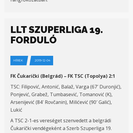
LLT SZUPERLIGA 19.
FORDULÓ
HÍREK
2019-12-04
FK Čukarički (Belgrád) – FK TSC (Topolya) 2:1
TSC: Filipović, Antonić, Balaž, Varga (67′ Duronjić),
Ponjević, Grabež, Tumbasević, Tomanović (K),
Arsenijević (84′ Rovčanin), Milićević (90′ Galić),
Lukić
A TSC 2-1-es vereséget szenvedett a belgrádi
Čukarički vendégeként a Szerb Szuperliga 19.