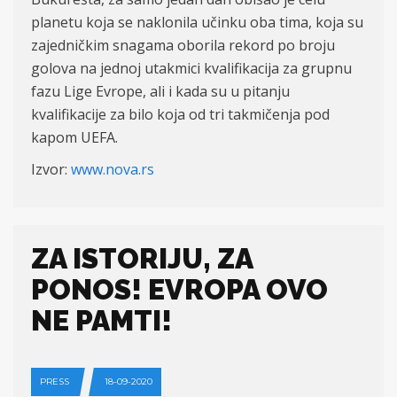
planetu koja se naklonila učinku oba tima, koja su
zajedničkim snagama oborila rekord po broju
golova na jednoj utakmici kvalifikacija za grupnu
fazu Lige Evrope, ali i kada su u pitanju
kvalifikacije za bilo koja od tri takmičenja pod
kapom UEFA.
Izvor:
www.nova.rs
ZA ISTORIJU, ZA
PONOS! EVROPA OVO
NE PAMTI!
PRESS
18-09-2020