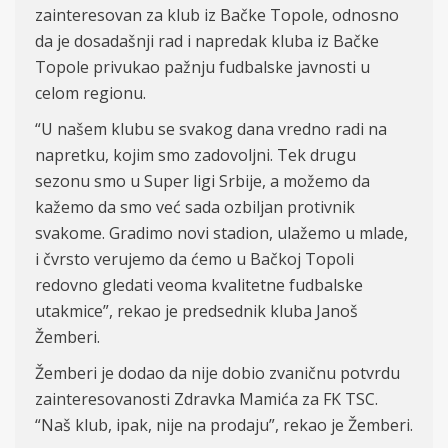
zainteresovan za klub iz Bačke Topole, odnosno
da je dosadašnji rad i napredak kluba iz Bačke
Topole privukao pažnju fudbalske javnosti u
celom regionu.
“U našem klubu se svakog dana vredno radi na
napretku, kojim smo zadovoljni. Tek drugu
sezonu smo u Super ligi Srbije, a možemo da
kažemo da smo već sada ozbiljan protivnik
svakome. Gradimo novi stadion, ulažemo u mlade,
i čvrsto verujemo da ćemo u Bačkoj Topoli
redovno gledati veoma kvalitetne fudbalske
utakmice”, rekao je predsednik kluba Janoš
Žemberi.
Žemberi je dodao da nije dobio zvaničnu potvrdu
zainteresovanosti Zdravka Mamića za FK TSC.
“Naš klub, ipak, nije na prodaju”, rekao je Žemberi.