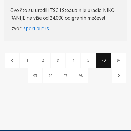
Ovo što su uradili TSC i Steaua nije uradio NIKO
RANIJE na više od 24.000 odigranih mečeva!
Izvor:
sport.blic.rs
1
2
3
4
5
70
94
95
96
97
98