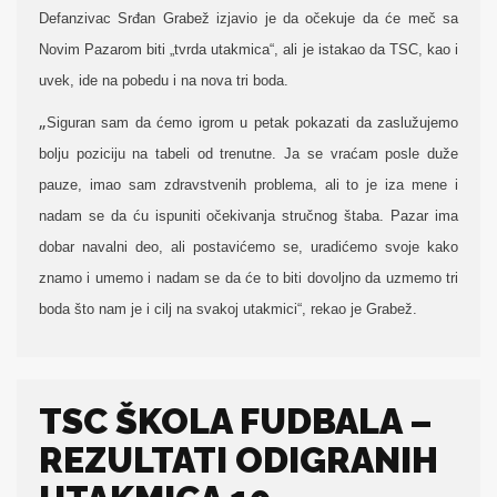
Defanzivac Srđan Grabež izjavio je da očekuje da će meč sa
Novim Pazarom biti „tvrda utakmica“, ali je istakao da TSC, kao i
uvek, ide na pobedu i na nova tri boda.
„
Siguran sam da ćemo igrom u petak pokazati da zaslužujemo
bolju poziciju na tabeli od trenutne. Ja se vraćam posle duže
pauze, imao sam zdravstvenih problema, ali to je iza mene i
nadam se da ću ispuniti očekivanja stručnog štaba. Pazar ima
dobar navalni deo, ali postavićemo se, uradićemo svoje kako
znamo i umemo i nadam se da će to biti dovoljno da uzmemo tri
boda što nam je i cilj na svakoj utakmici“, rekao je Grabež.
TSC ŠKOLA FUDBALA –
REZULTATI ODIGRANIH