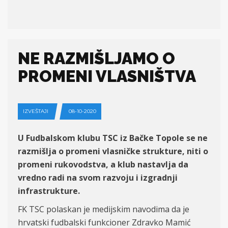
NE RAZMIŠLJAMO O
PROMENI VLASNIŠTVA
IZVEŠTAJI
08-10-2020
U Fudbalskom klubu TSC iz Bačke Topole se ne
razmišlja o promeni vlasničke strukture, niti o
promeni rukovodstva, a klub nastavlja da
vredno radi na svom razvoju i izgradnji
infrastrukture.
FK TSC polaskan je medijskim navodima da je
hrvatski fudbalski funkcioner Zdravko Mamić