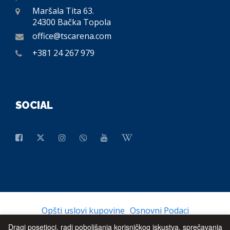
Maršala Tita 63.
24300 Bačka Topola
office@tscarena.com
+381 24 267 979
SOCIAL
Opšti uslovi kupovine
Osnovni Podaci
Dragi posetioci, radi poboljšanja korisničkog iskustva, sprečavanja