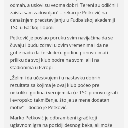
odmah, a uslovi su veoma dobri. Tereni su odlični i
zaista sam zadovoljan“ – rekao je Petković na
današnjem predstavljanju u Fudbalskoj akademiji
TSC u Bačkoj Topoli.
Petković je poslao poruku svim navijačima da se
čuvaju i budu zdravi u ovim vremenima i da ne
gube nadu da će sledeće godine ponovo imati
priliku da svoj klub bodre na svom, ali i na
stadionima u Evropi.
„Želim i da učestvujem i u nastavku dobrih
rezultata sa kojima je ovaj klub počeo pre
nekoliko godina i verujem da će TSC ponovo igrati
i evropsko takmičenje, što je za mene dodatan
motiv“ – dodao je Petković.
Marko Petković je odbrambeni igrač koji
uglavnom igra na poziciji desnog beka, ali može