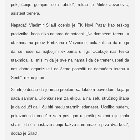
priključenje gornjem delu tabele“, rekao je Mirko Jovanović,
asistent trenera.
Napadač Vladimir Silađi ocenio je FK Novi Pazar kao teškog
protivnika, koga
niko ne sme da potceni. „Na domaćem terenu, u
utakmicama protiv Partizana i Vojvodine, pokazali su da mogu
da se nose sa najboljim ekipama u ligi. Očekuje nas teška
utakmica, ali mislim da je sve na nama i da će trener uspeti da
nas dobro organizuje i da ćemo pobediti na domaćem terenu u
Senti“, rekao je on.
Silađi je dodao da je imao problem sa lakšom povredom, koja je
sada sanirana. „Konkurišem za ekipu, a na šefu stručnog štaba
je da odluči da li ću biti među startnih jedanaest. Ukoliko budem,
pokazaću da ono što sam postigao u prošloj sezoni nije mala
stvar i da ću nastaviti seriju kakvu sam imao u prva dva kola“,
dodao je Silađi.