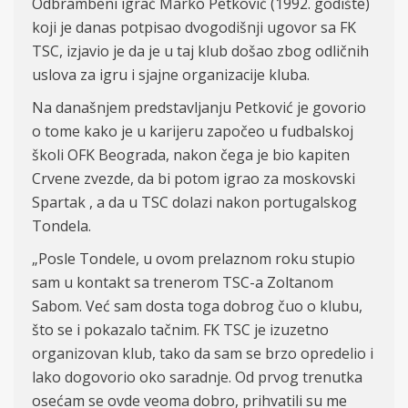
Odbrambeni igrač Marko Petković (1992. godište)
koji je danas potpisao dvogodišnji ugovor sa FK
TSC, izjavio je da je u taj klub došao zbog odličnih
uslova za igru i sjajne organizacije kluba.
Na današnjem predstavljanju Petković je govorio
o tome kako je u karijeru započeo u fudbalskoj
školi OFK Beograda, nakon čega je bio kapiten
Crvene zvezde, da bi potom igrao za moskovski
Spartak , a da u TSC dolazi nakon portugalskog
Tondela.
„Posle Tondele, u ovom prelaznom roku stupio
sam u kontakt sa trenerom TSC-a Zoltanom
Sabom. Već sam dosta toga dobrog čuo o klubu,
što se i pokazalo tačnim. FK TSC je izuzetno
organizovan klub, tako da sam se brzo opredelio i
lako dogovorio oko saradnje. Od prvog trenutka
osećam se ovde veoma dobro, prihvatili su me