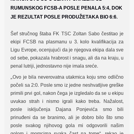
RUMUNSKOG FCSB-A POSLE PENALA 5:4, DOK
JE REZULTAT POSLE PRODUŽETAKA BIO 6:6.
Šef stručnog štaba FK TSC Zoltan Sabo čestitao je
ekipi FCSB na plasmanu u 3. kolo kvalifikacija za
Ligu Evrope, ocenjujući da je njegova ekipa dala sve
od sebe, pokazala
hrabrost i snagu, ali da na kraju, u
penal lutriji, jednostavno nije imala sreće.
„
Ovo je bila neverovatna utakmica koju smo odlično
počeli sa 2:0. Posle smo iz jedne neshvatljive greške
primili prvi gol, nakon čega je izgledalo da se u ekipu
uvukao strah i nismo igrali kako treba. Nažalost,
posle isključenja Dajana Ponjevića smo bili
prinuđeni da se branimo, ali je dobro bilo što smo
posle svakog njihovog gola mi odgovorili našim
golom i momcima svaka čast na tome“, rekao je