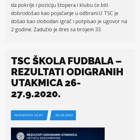
da pokrije i poziciju štopera i klubu će biti
dobrodošao kao pojačanje u odbrani.U TSC je
došao kao slobodan igrač i potpisao je ugovor na
2 godine. Zadužio je dres sa brojem 33.
TSC ŠKOLA FUDBALA –
REZULTATI ODIGRANIH
UTAKMICA 26-
27.9.2020.
AKADEMIJA VESTI
28-09-2020