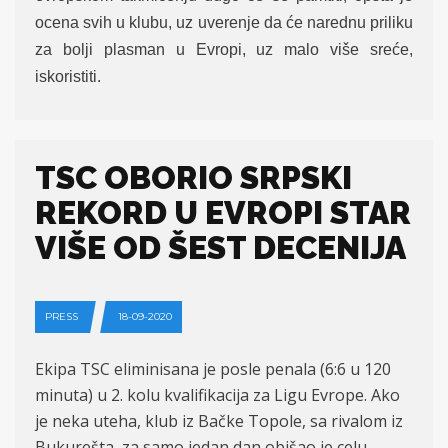
ocena svih u klubu, uz uverenje da će narednu priliku
za bolji plasman u Evropi, uz malo više sreće,
iskoristiti.
TSC OBORIO SRPSKI
REKORD U EVROPI STAR
VIŠE OD ŠEST DECENIJA
PRESS
18-09-2020
Ekipa TSC eliminisana je posle penala (6:6 u 120
minuta) u 2. kolu kvalifikacija za Ligu Evrope. Ako
je neka uteha, klub iz Bačke Topole, sa rivalom iz
Bukurešta, za samo jedan dan obišao je celu