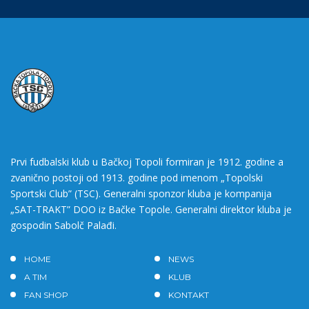
Prvi fudbalski klub u Bačkoj Topoli formiran je 1912. godine a
zvanično postoji od 1913. godine pod imenom „Topolski
Sportski Club” (TSC). Generalni sponzor kluba je kompanija
„SAT-TRAKT” DOO iz Bačke Topole. Generalni direktor kluba je
gospodin Sabolč Palađi.
HOME
NEWS
A TIM
KLUB
FAN SHOP
KONTAKT