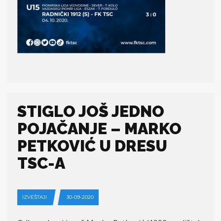
STIGLO JOŠ JEDNO
POJAČANJE – MARKO
PETKOVIĆ U DRESU
TSC-A
IZVEŠTAJI
30-09-2020