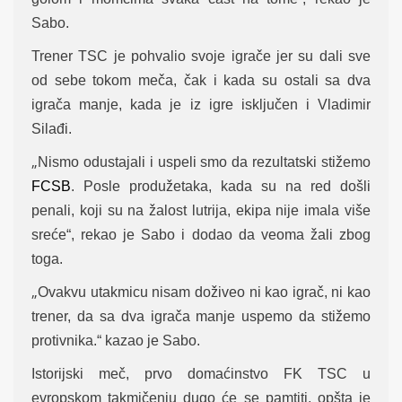
Sabo.
Trener TSC je pohvalio svoje igrače jer su dali sve
od sebe tokom meča, čak i kada su ostali sa dva
igrača manje, kada je iz igre isključen i Vladimir
Silađi.
„
Nismo odustajali i uspeli smo da rezultatski stižemo
FCSB
. Posle produžetaka, kada su na red došli
penali, koji su na žalost lutrija, ekipa nije imala više
sreće“, rekao je Sabo i dodao da veoma žali zbog
toga.
„
Ovakvu utakmicu nisam doživeo ni kao igrač, ni kao
trener, da sa dva igrača manje uspemo da stižemo
protivnika.“ kazao je Sabo.
Istorijski meč, prvo domaćinstvo FK TSC u
evropskom takmičenju dugo će se pamtiti, opšta je