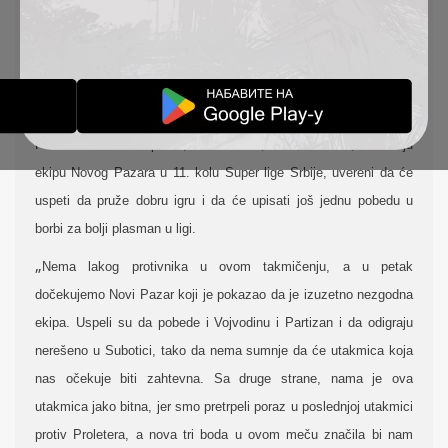
POBEDIMO NOVI PAZAR
IZVEŠTAJI
14-10-2020
Fudbaleri TSC-a u petak, 16. oktobra, od 18.00 sati, dočekuju
ekipu Novog Pazara u 11. kolu Super lige Srbije, uvereni da će
uspeti da pruže dobru igru i da će upisati još jednu pobedu u
borbi za bolji plasman u ligi.
„
Nema lakog protivnika u ovom takmičenju, a u petak
dočekujemo Novi Pazar
koji je pokazao da je izuzetno nezgodna
ekipa. Uspeli su da pobede i Vojvodinu i Partizan i da odigraju
nerešeno u Subotici, tako da nema sumnje da će utakmica koja
nas očekuje biti zahtevna. Sa druge strane, nama je ova
utakmica jako bitna, jer smo pretrpeli poraz u poslednjoj utakmici
protiv Proletera, a nova tri boda u ovom meču značila bi nam