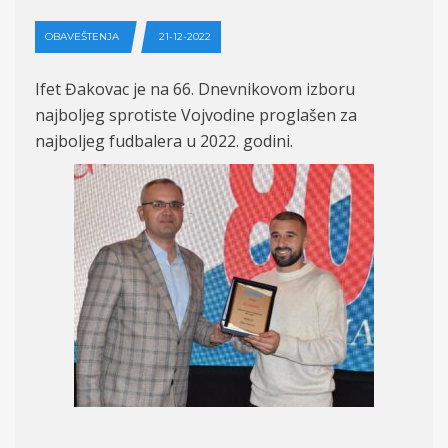
OBAVEŠTENJA
21-12-2022
Ifet Đakovac je na 66. Dnevnikovom izboru
najboljeg sprotiste Vojvodine proglašen za
najboljeg fudbalera u 2022. godini.