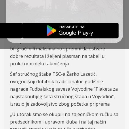
PROLEĆNI DEO SEZONE
OBAVEŠTENJA
23-12-2022
TSC počela je pripreme za nastavak sezone, kako
bi igrači bili maksimalno spremni da ostvare
dobre rezultata i željeni plasman na tabeli u
prolećnom delu takmičenja.
Šef stručnog štaba TSC-a Žarko Lazetić,
ovogodišnji dobitnik tradicionalne godišnj
e
nagrad
e
Fudbalskog saveza Vojvodine ”Plaketa za
najistaknutijeg šefa stručnog štaba u Vojvodini“,
izrazio je zadovoljstvo zbog početka priprema.
„U utorak smo se okupili na zajedničkom ručku sa
predsednikom i upravom kluba i na taj način