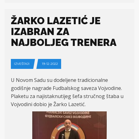
ŽARKO LAZETIĆ JE
IZABRAN ZA
NAJBOLJEG TRENERA
IZVEŠTAJI
19-12-2022
U Novom Sadu su dodeljene tradicionalne
godišnje nagrade Fudbalskog saveza Vojvodine.
Plaketu za najistaknutijeg šefa stručnog štaba u
Vojvodini dobio je Žarko Lazetić.