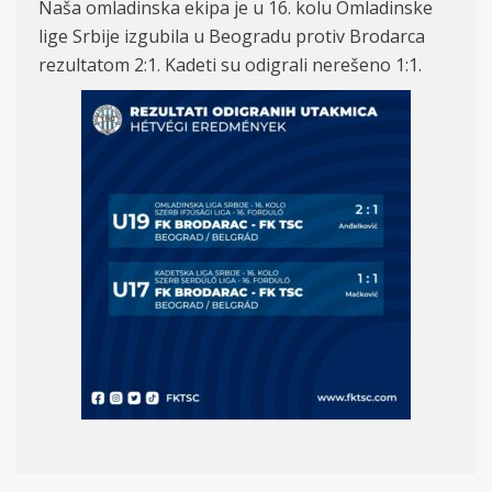
Na
ša
omladinska ekipa je u 16. kolu Omladinske
lige Srbije izgubila u Beogradu protiv Brodarca
rezultatom 2:
1. Kadeti su odigrali nere
šeno 1:
1.