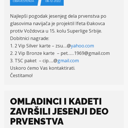
OBAVEŠTENJA
08-12-2022
Najlepši pogodak jesenjeg dela prvenstva po
glasovima navijača je projektil Ifeta Đakovca
protiv Voždovca u 15. kolu Superlige Srbije.
Dobitnici nagrade:
1. 2 Vip Silver karte – zsu….@
yahoo.com
2. 2 Vip Bronze karte – pet……1969@gmail.com
3. TSC paket – cip…..@
gmail.com
Uskoro ćemo Vas kontaktirati.
Čestitamo!
OMLADINCI I KADETI
ZAVRŠILI JESENJI DEO
PRVENSTVA