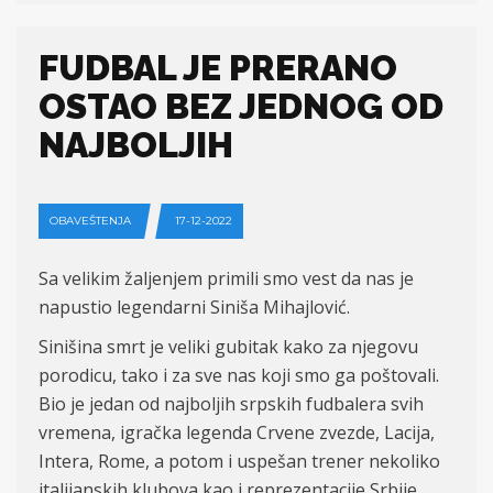
FUDBAL JE PRERANO
OSTAO BEZ JEDNOG OD
NAJBOLJIH
OBAVEŠTENJA
17-12-2022
Sa velikim žaljenjem primili smo vest da nas je
napustio legendarni Siniša Mihajlović.
Sinišina smrt je veliki gubitak kako za njegovu
porodicu, tako i za sve nas koji smo ga poštovali.
Bio je jedan od najboljih srpskih fudbalera svih
vremena, igračka legenda Crvene zvezde, Lacija,
Intera, Rome, a potom i uspešan trener nekoliko
italijanskih klubova kao i reprezentacije Srbije.