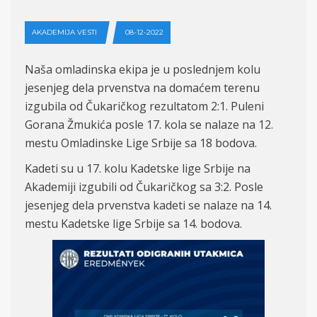
AKADEMIJA VESTI
08-12-2022
Na
ša omladinska ekipa je u poslednjem kolu
jesenjeg dela prvenstva na domaćem terenu
izgubila od Čukaričkog rezultatom 2:
1. Puleni
Gorana
Žmukića posle 17. kola se nalaze na 1
2
.
mestu Omladinske Lige Srbije
sa 18 bodova
.
Kadeti su u 17. kolu Kadetske lige Srbije na
Akademiji izgubili od Čukaričkog sa 3:
2. Posle
jesenjeg dela prvenstva kadeti
se
nalaze
na 14.
mestu Kadetske lige Srbij
e
sa 14. bodova.