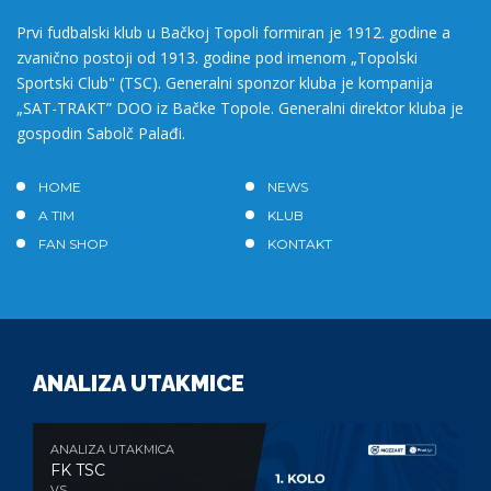
Prvi fudbalski klub u Bačkoj Topoli formiran je 1912. godine a
zvanično postoji od 1913. godine pod imenom „Topolski
Sportski Club" (TSC). Generalni sponzor kluba je kompanija
„SAT-TRAKT” DOO iz Bačke Topole. Generalni direktor kluba je
gospodin Sabolč Palađi.
HOME
NEWS
A TIM
KLUB
FAN SHOP
KONTAKT
ANALIZA UTAKMICE
ANALIZA UTAKMICA
FK TSC
VS