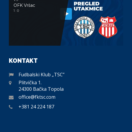
OFK Vršac
1 : 0
KONTAKT
Fudbalski Klub „TSC”
Plitvička 1.
24300 Bačka Topola
office@fktsc.com
+381 24 224 187