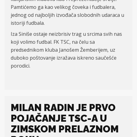
Pamtićemo ga kao velikog čoveka i fudbalera,
jednog od najboljih izvođača slobodnih udaraca u
istoriji fudbala.
Iza Siniše ostaje neizbrisiv trag u srcima svih nas
koji volimo fudbal. FK TSC, na čelu sa
predsednikom kluba Janošem Žemberijem, uz
duboko poštovanje izražava iskreno saučešće
porodici.
MILAN RADIN JE PRVO
POJAČANJE TSC-A U
ZIMSKOM PRELAZNOM