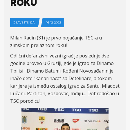
ROKU
OBAVEŠTENJA
16-12-2022
Milan Radin (31) je prvo pojačanje TSC-a u
zimskom prelaznom roku!
Odlični defanzivni vezni igrač je poslednje dve
godine proveo u Gruziji, gde je igrao za Dinamo
Tbilisi i Dinamo Batumi. Rođeni Novosađanin je
inače dete “kanarinaca” sa Detelinare, a tokom
karijere je između ostalog igrao za Sentu, Mladost
Lučani, Partizan, Voždovac, Inđiju… Dobrodošao u
TSC porodicu!