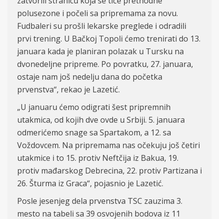
zatvorili stranicu koja se tiče prethodne
polusezone i počeli sa pripremama za novu.
Fudbaleri su prošli lekarske preglede i odradili
prvi trening. U Bačkoj Topoli ćemo trenirati do 13.
januara kada je planiran polazak u Tursku na
dvonedeljne pripreme. Po povratku, 27. januara,
ostaje nam još nedelju dana do početka
prvenstva“, rekao je Lazetić.
„U januaru ćemo odigrati šest pripremnih
utakmica, od kojih dve ovde u Srbiji. 5. januara
odmerićemo snage sa Spartakom, a 12. sa
Voždovcem. Na pripremama nas očekuju još četiri
utakmice i to 15. protiv Neftčija iz Bakua, 19.
protiv mađarskog Debrecina, 22. protiv Partizana i
26. Šturma iz Graca“, pojasnio je Lazeti
ć.
Posle jesenjeg dela prvenstva TSC zauzima 3.
mesto na tabeli sa 39 osvojenih bodova iz 11