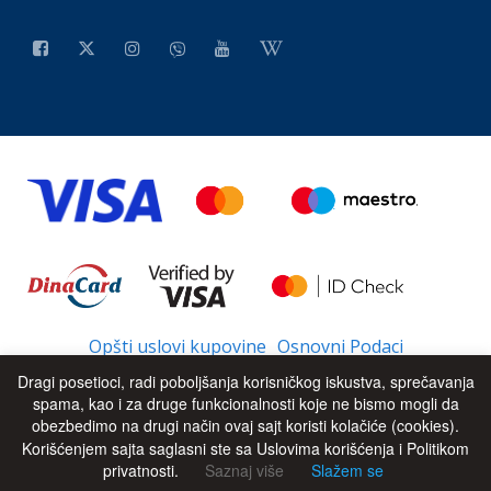
Opšti uslovi kupovine
Osnovni Podaci
Dragi posetioci, radi poboljšanja korisničkog iskustva, sprečavanja
spama, kao i za druge funkcionalnosti koje ne bismo mogli da
obezbedimo na drugi način ovaj sajt koristi kolačiće (cookies).
© 2026 - All Rights Reserved
UP
Korišćenjem sajta saglasni ste sa Uslovima korišćenja i Politikom
privatnosti.
Saznaj više
Slažem se