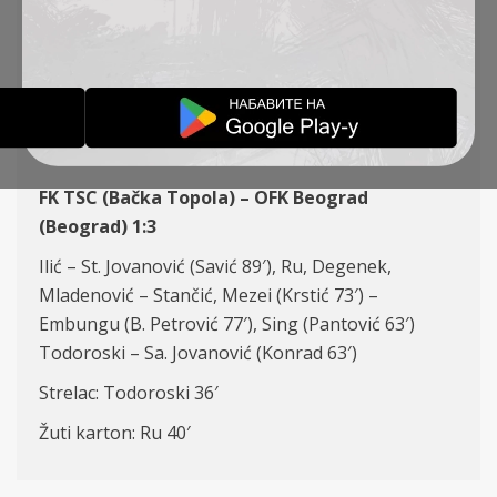
KOLO, FK TSC – OFK
BEOGRAD 1:3
IZVEŠTAJI
18-08-2025
FK TSC (Bačka Topola) – OFK Beograd
(Beograd) 1:3
Ilić – St. Jovanović (Savić 89′), Ru, Degenek,
Mladenović – Stančić, Mezei (Krstić 73′) –
Embungu (B. Petrović 77′), Sing (Pantović 63′)
Todoroski – Sa. Jovanović (Konrad 63′)
Strelac: Todoroski 36′
Žuti karton: Ru 40′