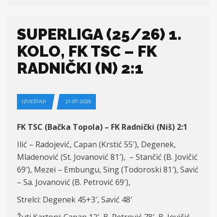
SUPERLIGA (25/26) 1.
KOLO, FK TSC – FK
RADNIČKI (N) 2:1
IZVEŠTAJI
21-07-2025
FK TSC (Bačka Topola) – FK Radnički (Niš) 2:1
Ilić – Radojević, Capan (Krstić 55′), Degenek,
Mladenović (St. Jovanović 81′), – Stančić (B. Jovičić
69′), Mezei – Embungu, Sing (Todoroski 81′), Savić
– Sa. Jovanović (B. Petrović 69′),
Strelci: Degenek 45+3′, Savić 48′