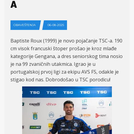
A
OBAVEŠTENJA
06-08-2025
Baptiste Roux (1999) je novo pojačanje TSC-a. 190
cm visok francuski štoper prošao je kroz mlađe
kategorije Gengana, a dres seniorskog tima nosio
je na 99 zvaničnih utakmica. Igrao je u
portugalskoj prvoj ligi za ekipu AVS FS, odakle je
stigao kod nas. Dobrodošao u TSC porodicu!