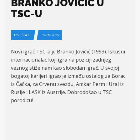
BRANKO JOVIČIĆ U
TSC-U
IZVEŠTAJI
17-07-2025
Novi igrač TSC-a je Branko Jovičić (1993). Iskusni
internacionalac koji igra na poziciji zadnjeg
veznog stiže nam kao slobodan igrač. U svojoj
bogatoj karijeri igrao je između ostalog za Borac
iz Čačka, za Crvenu zvezdu, Amkar Perm i Ural iz
Rusije i LASK iz Austrije. Dobrodošao u TSC
porodicu!