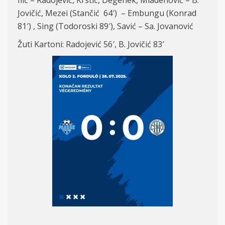
Ilić – Radojević, Krstić, Degenek, Mladenović – B.
Jovičić, Mezei (Stančić 64′) – Embungu (Konrad
81′) , Sing (Todoroski 89′), Savić – Sa. Jovanović
Žuti Kartoni: Radojević 56′, B. Jovičić 83′