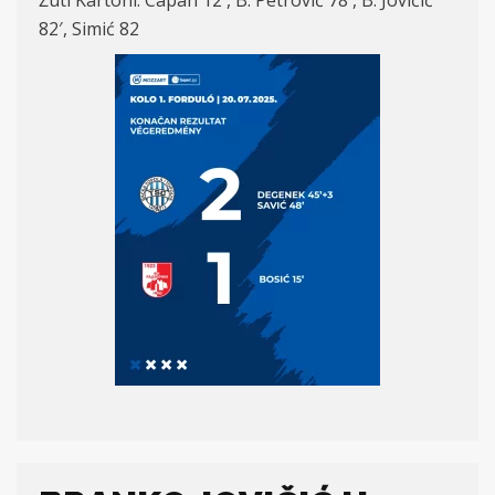
Žuti Kartoni: Capan 12′, B. Petrović 78′, B. Jovičić
82′, Simić 82