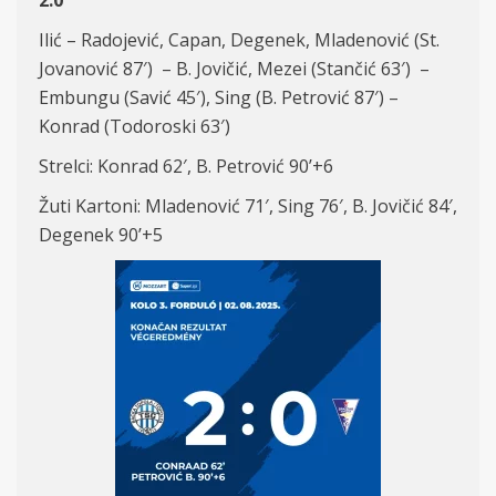
2:0
Ilić – Radojević, Capan, Degenek, Mladenović (St.
Jovanović 87′) – B. Jovičić, Mezei (Stančić 63′) –
Embungu (Savić 45′), Sing (B. Petrović 87′) –
Konrad (Todoroski 63′)
Strelci: Konrad 62′, B. Petrović 90’+6
Žuti Kartoni: Mladenović 71′, Sing 76′, B. Jovičić 84′,
Degenek 90’+5