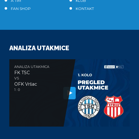
A TIM
KLUB
FAN SHOP
KONTAKT
ANALIZA UTAKMICE
ANALIZA UTAKMICA
FK TSC
VS
OFK Vršac
1 : 0