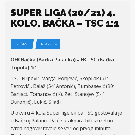
SUPER LIGA (20/21) 4.
KOLO, BAČKA – TSC 1:1
IZVEŠTAJI
17-08-2020
OFK Bačka (Bačka Palanka) – FK TSC (Bačka
Topola) 1:1
TSC: Filipović, Varga, Ponjević, Skopljak (61′
Petrović), Balaž (54′ Antonić), Tumbasević (90′
Banjac), Tomanović (K), Zec, Stanojev (54′
Duronjić), Lukić, Silađi
U okviru 4. kola Super lige ekipa TSC gostovala je
u Bačkoj Palanci. Da će utakmica biti izuzetno
tvrda nagoveštavalo se već od prvog minuta.