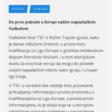
IZVEŠTAJI
10-08-2020
Do prve pobede u Evropi našim napadačkim
fudbalom
Fudbalski klub TSC iz Bačke Topole igraće, kako
je danas odlučeno žrebom, u prvom kolu
kvalifikacija za Ligu Evrope u gostima moldavskom
ekipom Petrokob Hinčesti, i u tom istorijskom
duelu za svoj klub veruju da mogu do pobede
svojim napadačkim stilom, kako igraju i u Super
ligi Srbije.
U TSC-u naredne dve nedelje biće posvećene
prikupljanju informacija o prvom protivniku u
kvalifikacijama za Ligu Evrope, a prema prvim
informacijama, to je ekipa koja se u evropsko
takmičenje plasirala pobedom u nacionalnom