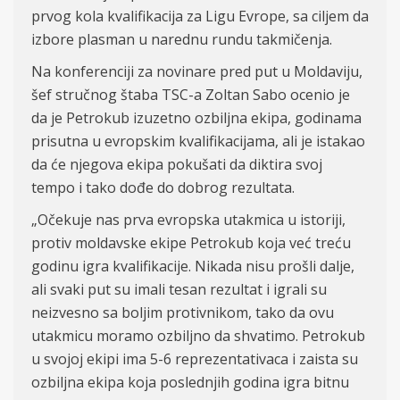
prvog kola kvalifikacija za Ligu Evrope, sa ciljem da
izbore plasman u narednu rundu takmičenja.
Na konferenciji za novinare pred put u Moldaviju,
šef stručnog štaba TSC-a Zoltan Sabo ocenio je
da je Petrokub izuzetno ozbiljna ekipa, godinama
prisutna u evropskim kvalifikacijama, ali je istakao
da će njegova ekipa pokušati da diktira svoj
tempo i tako dođe do dobrog rezultata.
„Očekuje nas prva evropska utakmica u istoriji,
protiv moldavske ekipe Petrokub koja već treću
godinu igra kvalifikacije. Nikada nisu prošli dalje,
ali svaki put su imali tesan rezultat i igrali su
neizvesno sa boljim protivnikom, tako da ovu
utakmicu moramo ozbiljno da shvatimo. Petrokub
u svojoj ekipi ima 5-6 reprezentativaca i zaista su
ozbiljna ekipa koja poslednjih godina igra bitnu