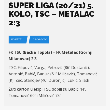
SUPER LIGA (20/21) 5.
KOLO, TSC – METALAC
2:3
IZVEŠTAJI
22-08-2020
FK TSC (Bačka Topola) – FK Metalac (Gornji
Milanovac) 2:3
TSC: Filipović, Varga, Petrović (86′ Dostanić),
Antonić, Babić, Banjac (61′ Milićević), Tomanović
(K), Zec, Stanojev (46′ Duronjić), Lukić, Silađi
Žuti karton u ekipi TSC dobili su Babić 44′,
Tomanović 60′ i Milićević 75′.