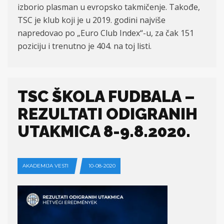
izborio plasman u evropsko takmičenje. Takođe,
TSC je klub koji je u 2019. godini najviše
napredovao po „Euro Club Index“-u, za čak 151
poziciju i trenutno je 404. na toj listi.
TSC ŠKOLA FUDBALA –
REZULTATI ODIGRANIH
UTAKMICA 8-9.8.2020.
AKADEMIJA VESTI
10-08-2020