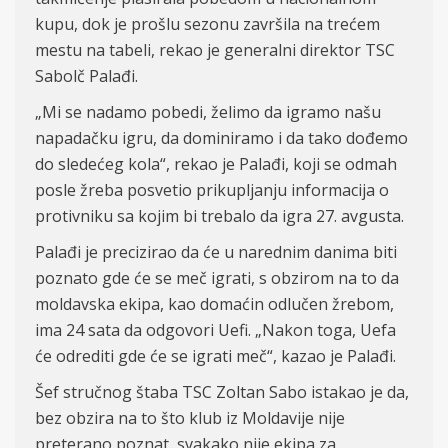
kupu, dok je prošlu sezonu završila na trećem
mestu na tabeli, rekao je generalni direktor TSC
Sabolč Palađi.
„Mi se nadamo pobedi, želimo da igramo našu
napadačku igru, da dominiramo i da tako dođemo
do sledećeg kola“, rekao je Palađi, koji se odmah
posle žreba posvetio prikupljanju informacija o
protivniku sa kojim bi trebalo da igra 27. avgusta.
Palađi je precizirao da će u narednim danima biti
poznato gde će se meč igrati, s obzirom na to da
moldavska ekipa, kao domaćin odlučen žrebom,
ima 24 sata da odgovori Uefi. „Nakon toga, Uefa
će odrediti gde će se igrati meč“, kazao je Palađi.
Šef stručnog štaba TSC Zoltan Sabo istakao je da,
bez obzira na to što klub iz Moldavije nije
preterano poznat, svakako nije ekipa za