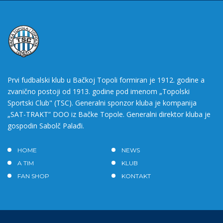
Prvi fudbalski klub u Bačkoj Topoli formiran je 1912. godine a
zvanično postoji od 1913. godine pod imenom „Topolski
Sportski Club" (TSC). Generalni sponzor kluba je kompanija
„SAT-TRAKT” DOO iz Bačke Topole. Generalni direktor kluba je
gospodin Sabolč Palađi.
HOME
NEWS
A TIM
KLUB
FAN SHOP
KONTAKT