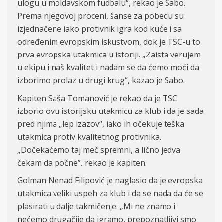
ulogu u moldavskom fudbalu“, rekao je Sabo.
Prema njegovoj proceni, šanse za pobedu su
izjednačene iako protivnik igra kod kuće i sa
određenim evropskim iskustvom, dok je TSC-u to
prva evropska utakmica u istoriji. „Zaista verujem
u ekipu i naš kvalitet i nadam se da ćemo moći da
izborimo prolaz u drugi krug“, kazao je Sabo.
Kapiten Saša Tomanović je rekao da je TSC
izborio ovu istorijsku utakmicu za klub i da je sada
pred njima „lep izazov“, iako ih očekuje teška
utakmica protiv kvalitetnog protivnika.
„Dočekaćemo taj meč spremni, a lično jedva
čekam da počne”, rekao je kapiten.
Golman Nenad Filipović je naglasio da je evropska
utakmica veliki uspeh za klub i da se nada da će se
plasirati u dalje takmičenje. „Mi ne znamo i
nećemo drugačije da igramo, prepoznatljivi smo