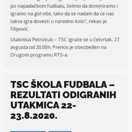
po napadačkom fudbalu, želimo da dominiramo i
igramo na gol više, tako da se nadam da će nas
takva igra dovesti u naredno kolo“, rekao je
Filipović.
Utakmica Petrokub – TSC igraće se u četvrtak, 27.
avgusta od 20.00h. Prenos je obezbeđen na
Drugom programu RTS-a.
TSC ŠKOLA FUDBALA –
REZULTATI ODIGRANIH
UTAKMICA 22-
23.8.2020.