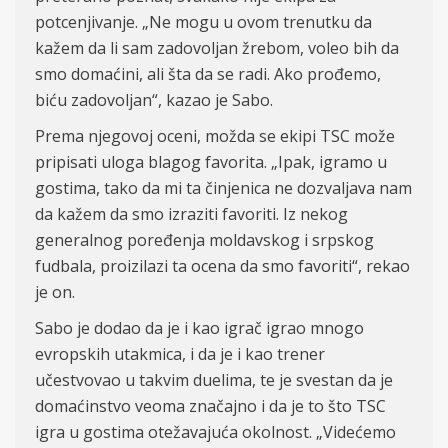
potcenjivanje. „Ne mogu u ovom trenutku da
kažem da li sam zadovoljan žrebom, voleo bih da
smo domaćini, ali šta da se radi. Ako prođemo,
biću zadovoljan“, kazao je Sabo.
Prema njegovoj oceni, možda se ekipi TSC može
pripisati uloga blagog favorita. „Ipak, igramo u
gostima, tako da mi ta činjenica ne dozvaljava nam
da kažem da smo izraziti favoriti. Iz nekog
generalnog poređenja moldavskog i srpskog
fudbala, proizilazi ta ocena da smo favoriti“, rekao
je on.
Sabo je dodao da je i kao igrač igrao mnogo
evropskih utakmica, i da je i kao trener
učestvovao u takvim duelima, te je svestan da je
domaćinstvo veoma značajno i da je to što TSC
igra u gostima otežavajuća okolnost. „Videćemo