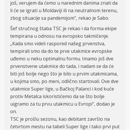
još, verujem da ćemo u narednim danima znati da
li će se igrati u Moldaviji ili na neutralnom terenu,
zbog situacije sa pandemijom“, rekao je Sabo.
Šef stručnog štaba TSC je rekao i da forma ekipe
tempirana u odnosu na evropsko takmičenje.
„Kada smo videli raspored našeg prvenstva,
tempirali smo da do te prve utakmice evropske
uđemo u neku optimalnu formu. Imamo još dve
prvenstvene utakmice do tada, i nadam se da će
biti još bolje nego što je bilo u prvim utakmicama,
u kojima smo, po meni, odlično startovali. Ove dve
utakmice Super lige, u Bačkoj Palanci i kod kuće
protiv Metalca iskoristićemo da se što bolje
uigramo za tu prvu utakmicu u Evropi“, dodao je
on.
TSC je prošlu sezonu, kao debitant završio na
četvrtom mestu na tabeli Super lige i tako prvi put