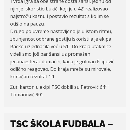
Tvrda igra sa obe strane dosta šansi, jednu od
njih je iskoristio Lukić, koji je u 42′ realizovao
najstrožu kaznu i postavio rezultat s kojim se
otišlo na pauzu.
Drugo poluvreme nastavljeno je u istom ritmu,
zbunjenost odbrane gostiju iskoristila je ekipa
Bačke i izjednačila već u 51′. Do kraja utakmice
videli smo još par šansi uz promašen
jedanaesterac domaćih, kada je golman Filipović
odlično reagovao. Do kraja mreže su mirovale,
konačan rezultat 1:1.
Žuti karton u ekipi TSC dobili su Petrović 64′ i
Tomanović 90′.
TSC ŠKOLA FUDBALA –