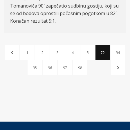
Tomanovića 90′ zapečatio sudbinu gostiju, koji su
se od bodova oprostili počasnim pogotkom u 82′.
Konačan rezultat 5:1.
1
2
3
4
5
72
94
95
96
97
98