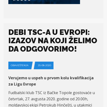
DEBI TSC-A U EVROPI:
IZAZOV NA KOJI ŽELIMO
DA ODGOVORIMO!
OBAVEŠTENJA
25-08-2020
Verujemo u uspeh u prvom kolu kvalifikacija
za Ligu Evrope
Fudbalski klub TSC iz Bačke Topole gostovaće u
četvrtak, 27. avgusta 2020. godine od 20.00h,
moldavskoj ekipi Petrokub Hinčešti, u utakmici