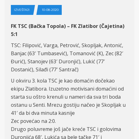
IZVEŠTAJI
10-08-2020
FK TSC (Bačka Topola) – FK Zlatibor (Čajetina)
5:1
TSC: Filipović, Varga, Petrović, Skopljak, Antonić,
Banjac (63′ Tumbasević), Tomanović (K), Zec (82′
Đurić), Stanojev (63′ Duronjić), Lukić (77′
Dostanić), Silađi (77′ Santrač)
U okviru 3. kola TSC je kao domaćin dočekao
ekipu Zlatibora. Izuzetno motivisani domaćini od
starta su oštro krenuli u nameri da sva tri boda
ostanu u Senti. Mrezu gostiju načeo je Skopljak u
41′ da bi dva minuta kasnije
Zec povećao na 2:0.
Drugo poluvreme još jače kreće TSC i golovima
Duronjića 68′, Lukića sa bele tačke 71′ i