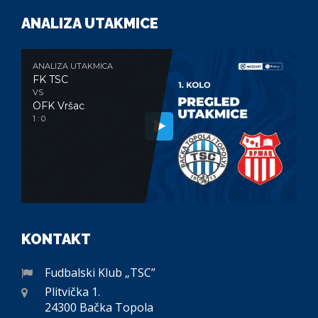
ANALIZA UTAKMICE
ANALIZA UTAKMICA
FK TSC
VS
OFK Vršac
1 : 0
KONTAKT
Fudbalski Klub „TSC”
Plitvička 1.
24300 Bačka Topola