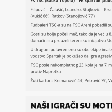
FK TSC (Bačka Topola) – FK Spartak (Subo
Filipović – Ćalušić, Leandro,
Stojković – Krs
(Vukić 66’), Ratkov (
Stanojlović
77’
)
Fudbaleri TSC-a su na TSC Areni pobedili sub
Gosti su bolje počeli meč, tako da je već 
domaćini su preuzeli terensku inicijativu št
U drugom poluvremenu su obe ekipe imale v
vođstvo Spartak je pokušao da igre agresivnije
TSC posle nekompletnog 23. kola je na 7. m
protiv Napretka.
Žuti kartoni:
Krsmanovi
ć 44
’, Petrovi
ć 79
’, V
NAŠI IGRAČI SU MOT