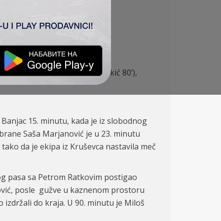
ac (Milićević
75
’) – Škuletić (Vukić
80
’),
Banjac 15. minutu, kada je iz slobodnog
dbrane Saša Marjanović je u 23. minutu
 tako da je ekipa iz Kruševca nastavila meč
log pasa sa Petrom Ratkovim postigao
trović, posle gužve u kaznenom prostoru
izdržali do kraja. U 90. minutu je Miloš