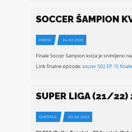
SOCCER ŠAMPION KV
PRESS
24-02-2022
Finale Soccer šampion kviza je snimljeno na
Link finalne epizode:
soccer S02 EP 15 fina
SUPER LIGA (21/22) 
IZVEŠTAJI
20-02-2022