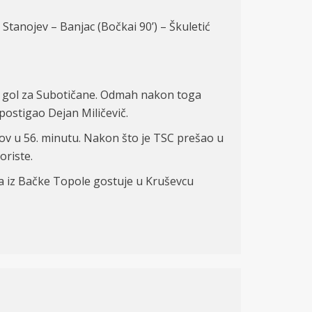
Stanojev –
Banjac (Bočkai 90’) – Škuletić
ao gol za Subotičane. Odmah nakon toga
postigao Dejan Miličevič.
ov u 56. minutu. Nakon što je TSC prešao u
oriste.
a iz Bačke Topole gostuje u Kruševcu