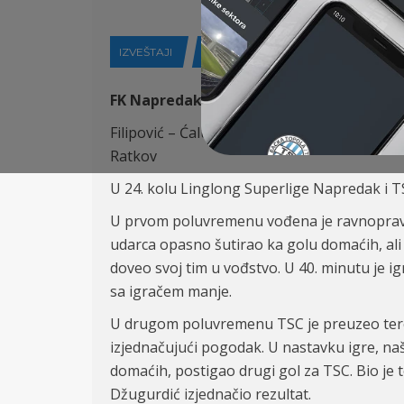
IZVEŠTAJI
26-02-2022
FK Napredak
(Kruševac)
–
FK TSC (Bačka 
Filipović – Ćalušić,
Antonić
, Stojković – Pet
Ratkov
U 24. kolu Linglong Superlige Napredak i TS
U prvom poluvremenu vođena je ravnopravna 
udarca opasno šutirao ka golu domaćih, ali 
doveo svoj tim u vođstvo. U 40. minutu je i
sa igračem manje.
U drugom poluvremenu TSC je preuzeo teren
izjednačujući pogodak. U nastavku igre, na
domaćih, postigao drugi gol za TSC. Bio je 
Džugurdić izjednačio rezultat.