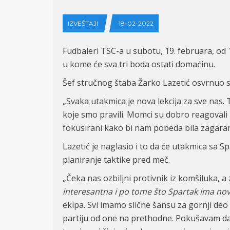
IZVEŠTAJI
18-02-2022
Fudbaleri TSC-a u subotu, 19. februara, od 1
u kome će sva tri boda ostati domaćinu.
Šef stručnog štaba Žarko Lazetić osvrnuo 
„Svaka utakmica je nova lekcija za sve nas. 
koje smo pravili. Momci su dobro reagoval
fokusirani kako bi nam pobeda bila zagaran
Lazetić je naglasio i to da će utakmica sa 
planiranje taktike pred meč.
„Čeka nas ozbiljni protivnik iz komšiluka, a 
interesantna i po tome što Spartak ima novo
ekipa. Svi imamo slične šansu za gornji de
partiju od one na prethodne. Pokušavam da 