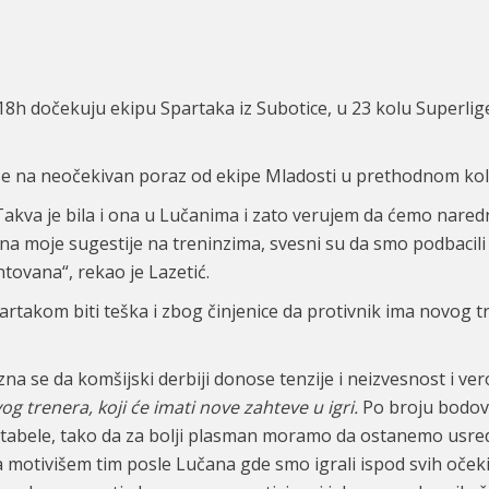
8h dočekuju ekipu Spartaka iz Subotice, u 23 kolu Superlige,
se na neočekivan poraz od ekipe Mladosti u prethodnom kol
Takva je bila i ona u Lučanima i zato verujem da ćemo narednu
i na moje sugestije na treninzima, svesni su da smo podbac
tovana“, rekao je Lazetić.
Spartakom biti teška i zbog činjenice da protivnik ima novog
zna se da komšijski derbiji donose tenzije i neizvesnost i ver
g trenera, koji će imati nove zahteve u igri.
Po broju bodova
o tabele, tako da za bolji plasman moramo da ostanemo usred
motivišem tim posle Lučana gde smo igrali ispod svih oček