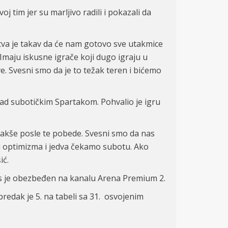
j tim jer su marljivo radili i pokazali da
stva je takav da će nam gotovo sve utakmice
 Imaju iskusne igrače koji dugo igraju u
ve. Svesni smo da je to težak teren i bićemo
ad subotičkim Spartakom. Pohvalio je igru
o lakše posle te pobede. Svesni smo da nas
i optimizma i jedva čekamo subotu. Ako
ić.
os je obezbeđen na kanalu Arena Premium 2.
redak je 5. na tabeli sa 31. osvojenim