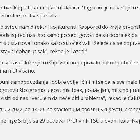
ivnika pa tako ni lakih utakmica. Naglasio je da veruje u svo
ethodne protiv Spartaka.
ovo svi su nam direktni konkurenti. Raspored do kraja prven
 boda ispred nas, što samo po sebi govori da su dobra ekipa.
i nisu startovali onako kako su očekivali i želeće da se popra
taviti dobar utisak“, rekao je Lazetić.
da se raspoloženje u ekipi znatno popravilo nakon pobede n
eoma motivisano.
 puni samopouzdanja i dobre volje i čini mi se da je sve mal
ogotovu što igramo u gostima. Ipak, ponavljam, mi smo pun
siti od nas i verujem da neće biti problema“, rekao je Ćaluš
26.02.2022. od 14.00 na stadionu Mladost u Kruševcu, pren
perlige Srbije sa 29 bodova. Protivnik TSC u ovom kolu, Nap