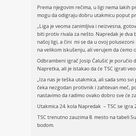
Prema njegovim rečima, u ligi nema lakih prot
mogu da odigraju dobru utakmicu poput pr
„Liga je veoma zanimljiva i neizvesna, got
biti protiv rivala za nešto. Napredak je dva
našoj ligi, a čini mi se da u ovoj polusezon
na velikom iskušenju, ali verujem da ćemo os
Odbrambeni igrač Josip Ćalušić je poručio 
Napretka, ali je istakao da će TSC igrati v
„Iza nas je teška utakmica, ali sada smo svi
čeka nezgodan protivnik i zahtevan meč, p
nastavimo da radimo ovako dobro sve će zavi
Utakmica 24. kola Napredak – TSC se igra 
TSC trenutno zauzima 8. mesto na tabeli Su
bodom.