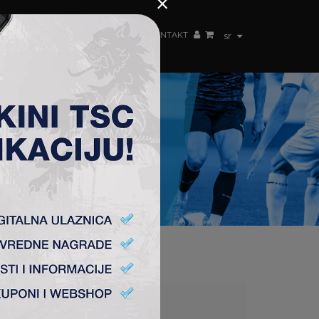
×
ŽENSKI TIM
FAN SHOP
TSC ARENA
KONTAKT
sr
2