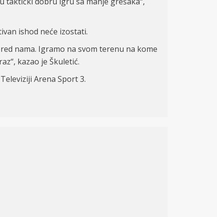
u taktički dobru igru sa manje grešaka“,
ivan ishod neće izostati.
e pred nama. Igramo na svom terenu na kome
z“, kazao je Škuletić.
eleviziji Arena Sport 3.