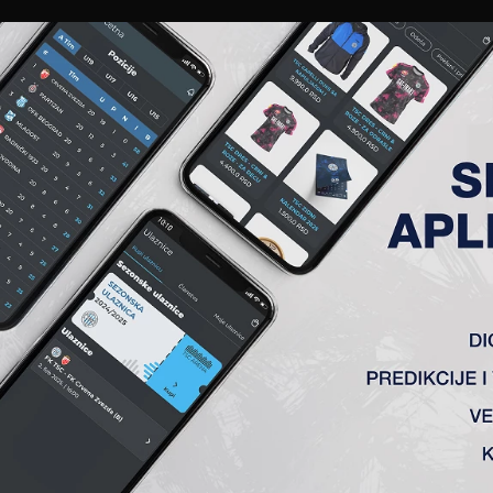
EWS
GALERIJE
A TIM
ČLANSTVO
KARTE
AKREDITACIJE
KLUB
AKADEMIJA
 24. KOLO, NAPREDAK-TSC 2: