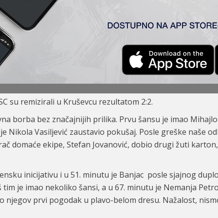
Topola) 2:
2
rović, Tomanović (K), Đakovac, Stanojev
(Dolmagić 80
’
)
– Banj
C su remizirali u Kruševcu rezultatom 2:2.
borba bez značajnijih prilika. Prvu šansu je imao Mihajlo 
je Nikola Vasiljević zaustavio pokušaj. Posle greške naše o
grač domaće ekipe, Stefan Jovanović, dobio drugi žuti karton,
sku inicijativu i u 51. minutu je Banjac posle sjajnog dup
š tim je imao nekoliko šansi, a u 67. minutu je Nemanja Pe
to njegov prvi pogodak u plavo-belom dresu. Nažalost, nismo 