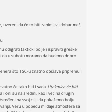
 uvereni da će to biti zanimljiv i dobar meč,
u.
 odigrati taktički bolje i ispraviti greške
ili i da u subotu moramo da budemo dobro
 trenera što TSC-u znatno otežava pripremu i
ovatno će tako biti i sada.
Utakmica će biti
 i oni su na sredini, kao i većina drugih
sređeni na svoj cilj i da pokažemo bolju
ivanja. Veru u pobedu mi daje atmosfera sa