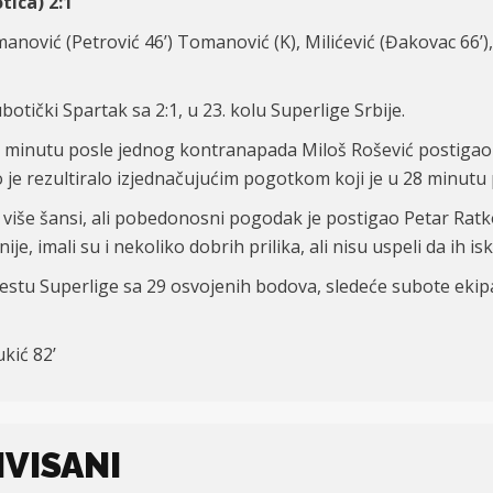
tica) 2:1
manović (Petrović
46’
)
Tomanović
(K), Milićević
(
Đakovac 66’
),
otički Spartak sa 2:1, u 23. kolu Superlige Srbije.
u 8. minutu posle jednog kontranapada Miloš Rošević postig
o je rezultiralo izjednačujućim pogotkom koji je u 28 minutu 
iše šansi, ali pobedonosni pogodak je postigao Petar Ratk
, imali su i nekoliko dobrih prilika, ali nisu uspeli da ih isk
estu Superlige sa 29 osvojenih bodova, sledeće subote ekip
ukić 82’
IVISANI