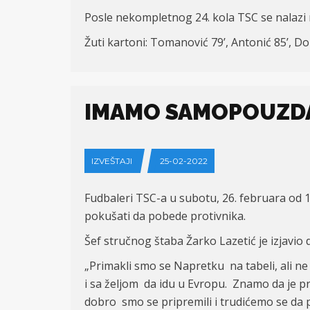
Posle nekompletnog 24. kola TSC se nalazi 
Žuti kartoni:
Tomanovi
ć 79’, Antonić 85’, D
IMAMO SAMOPOUZDAN
IZVEŠTAJI
25-02-2022
Fudbaleri TSC-a u subotu, 26. februara od 1
pokušati da pobede protivnika.
Šef stručnog štaba Žarko Lazetić je izjavi
„Primakli smo se Napretku na tabeli, ali ne
i sa željom da idu u Evropu. Znamo da je p
dobro smo se pripremili i trudićemo se da p