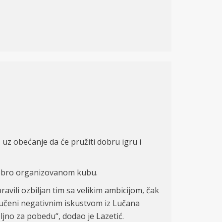
 uz obećanje da će pružiti dobru igru i
 dobro organizovanom kubu.
avili ozbiljan tim sa velikim ambicijom, čak
poučeni negativnim iskustvom iz Lučana
ljno za pobedu“, dodao je Lazetić.