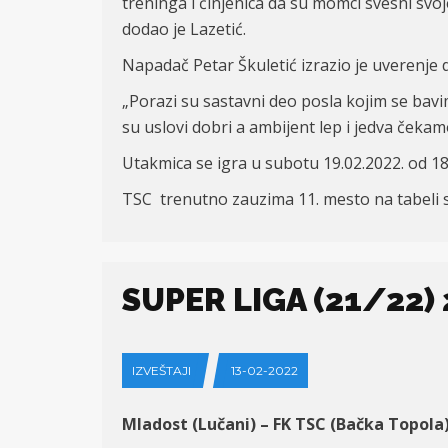
treninga i činjenica da su momci svesni svo
dodao je Lazetić.
Napadač Petar Škuletić izrazio je uverenje 
„Porazi su sastavni deo posla kojim se bav
su uslovi dobri a ambijent lep i jedva čeka
Utakmica se igra u subotu 19.02.2022. od 18
TSC trenutno zauzima 11. mesto na tabeli s
SUPER LIGA (21/22)
IZVEŠTAJI
13-02-2022
Mladost (Lučani) – FK TSC (Bačka Topola)