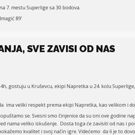
na 7. mestu Superlige sa 30 bodova.
olmagić 89’
JA, SVE ZAVISI OD NAS
4h, gostuju u Kruševcu, ekipi Napretka u 24. kolu Superlige,
o da ima veliki respekt prema ekipi Napretka, kao velikom i
 opuštamo se. Svesni smo činjenice da su oni ove godine napr
red nama veliko iskušenje. Dosta toga će zavisiti od nas i 
okažemo kvalitet i svoj način igre. Videćemo da li je to dovo