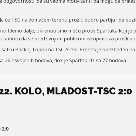
je odgovornosti, da su veoma motivisani i da mogu da prikaž
da će TSC na domaćem terenu pružiti dobru partiju i da pozit
imo. Idemo dalje, okrenuti smo meču protiv Spartaka koji j
mo subotu da se pred svojom publikom iskupimo za prošli pora
 sati u Bačkoj Topoli na TSC Areni. Prenos je obezbeđen na T
a 26 osvojenih bodova, dok je Spartak 10. sa 27 bodova.
 22. KOLO, MLADOST-TSC 2:0
 2:0