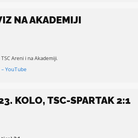
IZ NA AKADEMIJI
 TSC Areni i na Akademiji.
le – YouTube
23. KOLO, TSC-SPARTAK 2:1