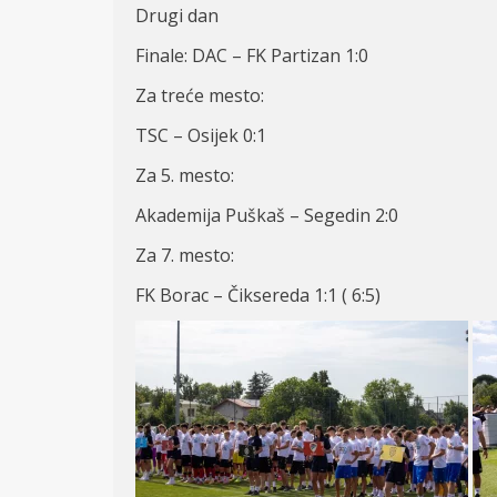
Drugi dan
Finale: DAC – FK Partizan 1:0
Za treće mesto:
TSC – Osijek 0:1
Za 5. mesto:
Akademija Puškaš – Segedin 2:0
Za 7. mesto:
FK Borac – Čiksereda 1:1 ( 6:5)