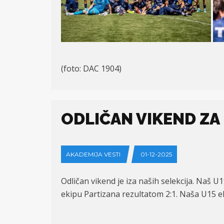
(foto: DAC 1904)
ODLIČAN VIKEND ZA
AKADEMIJA VESTI
01-12-2025
Odličan vikend je iza naših selekcija. Naš U
ekipu Partizana rezultatom 2:1. Naša U15 e