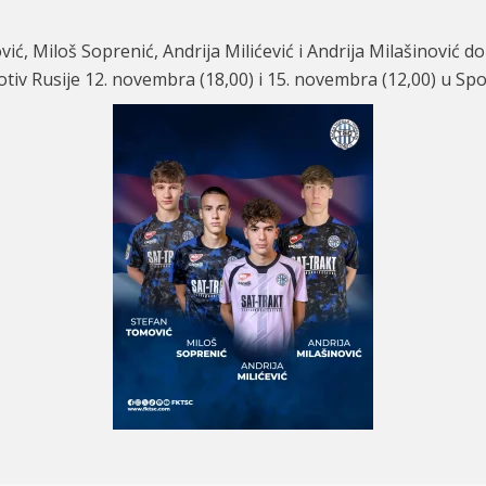
ić, Miloš Soprenić, Andrija Milićević i Andrija Milašinović do
tiv Rusije 12. novembra (18,00) i 15. novembra (12,00) u Sp