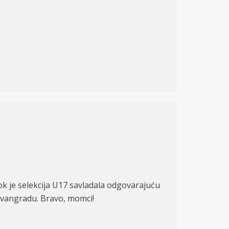
dok je selekcija U17 savladala odgovarajuću
avangradu. Bravo, momci!