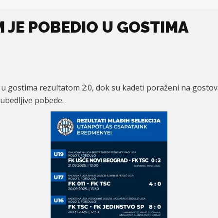
M JE POBEDIO U GOSTIMA
 u gostima rezultatom 2:0, dok su kadeti poraženi na gostov
 ubedljive pobede.