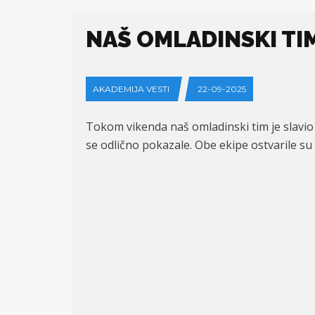
NAŠ OMLADINSKI TI
AKADEMIJA VESTI
22-09-2025
Tokom vikenda naš omladinski tim je slavio
se odlično pokazale. Obe ekipe ostvarile su