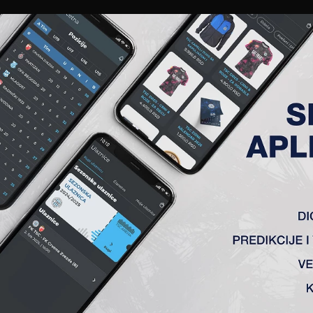
EWS
GALERIJE
A TIM
ČLANSTVO
KARTE
AKREDITACIJE
KLUB
AKADEMIJA
SC KUPA
C kup u Bačkoj Topoli. U finalu je tim iz Dunajske Strede p
akmici za treće mesto poražen od NK Osijeka rezultatom 1:0.