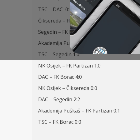
TSC – DAC 0:1
Čiksereda – FK Partizan 0:3
Segedin – FK Borac 1:1
Akademija Puškaš – Čiksereda 1:0
TSC – Segedin 1:0
NK Osijek – FK Partizan 1:0
DAC – FK Borac 4:0
NK Osijek – Čiksereda 0:0
DAC – Segedin 2:2
Akademija Puškaš – FK Partizan 0:1
TSC – FK Borac 0:0