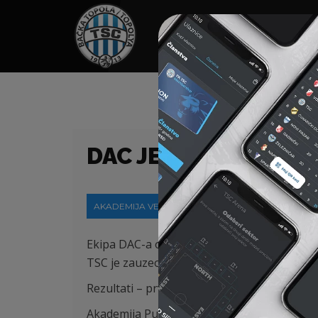
HOME
SPONZORI
N
DAC JE POBEDNIK T
AKADEMIJA VESTI
29-07-2026
Ekipa DAC-a osvojila je međunarodni U15 TS
TSC je zauzeo četvrto mesto, pošto je u ut
Rezultati – prvi dan:
Akademija Puškaš – NK Osijek 0:0