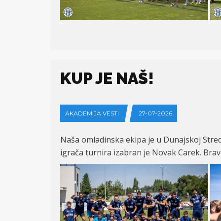
KUP JE NAŠ!
AKADEMIJA VESTI
27-07-2026
Naša omladinska ekipa je u Dunajskoj Stred
igrača turnira izabran je Novak Carek. Bra