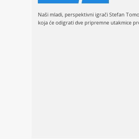
Naši mladi, perspektivni igrači Stefan Tomov
koja će odigrati dve pripremne utakmice pro