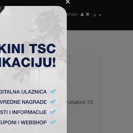
×
ŽENSKI TIM
FAN SHOP
TSC ARENA
KONTAKT
sr
obedio beogradski Partizan rezultatom 1:0.