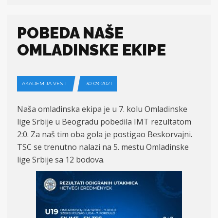
POBEDA NAŠE
OMLADINSKE EKIPE
AKADEMIJA VESTI
30-09-2021
Naša
omladinska
ekipa je u
7
. kolu Omladinske
lige Srbije u Beogradu
pobedila IMT
rezultatom
2
:
0
.
Za
naš tim oba gola
je postigao Beskorvajni.
TSC se trenutno nalazi na 5. mestu
Omladinske
lige Srbije
sa 12 bodova.