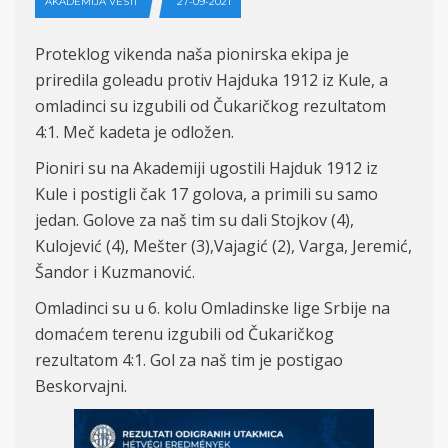
AKADEMIJA VESTI
27-09-2021
Prote
k
log
vikenda n
aša
pionirska
ekipa je
priredila goleadu protiv Hajduka 1912 iz Kule, a
omladinci su izgubili od Čukaričkog rezultatom
4:
1.
Meč kadeta je odložen.
Pioniri su na Akademiji ugostili
Hajduk
1912
iz
Kule
i
postigli
čak 17 golova, a primili su samo
jedan. Golove za naš tim su dali
Stojkov (4),
Kulojevi
ć
(4),
Me
š
ter
(3),Vajagi
ć
(
2
),
Varga, Jeremi
ć,
Ša
ndor
i
Kuzmanovi
ć.
O
mladinci su u 6. kolu Omladinske lige Srbije na
domaćem terenu izgubili od Čukaričkog
rezultatom 4:
1. Gol za na
š tim je postigao
Beskorvajni.