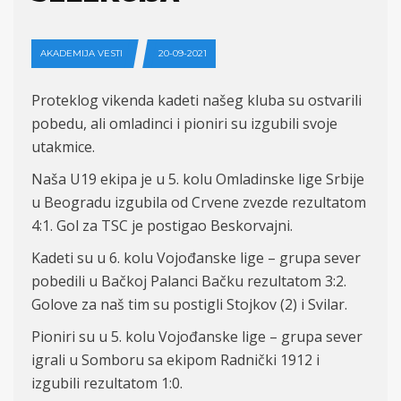
AKADEMIJA VESTI
20-09-2021
Prote
k
log
vikenda
kadeti našeg kluba su ostvarili
pobedu, ali omladinci i pioniri
su
izgubili svoje
utakmice.
Naša U19 ekipa je u 5. kolu Omladinske lige Srbije
u Beogradu
izgubila od Crvene zvezde rezultatom
4:
1. Gol za TSC je postigao Beskorvajni.
Kadeti su u 6. kolu Vojođanske lige – grupa sever
p
obedili u
Bačkoj
Palanci
Bačku rezultatom 3:
2.
Go
love za na
š tim su postigli
Stojkov (2)
i
Svilar.
Pioniri su u 5
. kolu Vojođanske lige – grupa sever
igrali u Somboru sa ekipom Radnički 1912 i
izgubili rezultatom
1:
0.