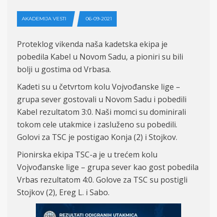
AKADEMIJA VESTI
06-09-2021
Proteklog vikenda naša kadetska ekipa je
pobedila Kabel u Novom Sadu, a pioniri su bili
bolj
i
u gostima od Vrbasa.
Kadeti su u četvrtom kolu Vojvođanske lige –
grupa sever gostovali u Novom Sadu i pobedili
Kabel
rezultatom
3:0. Na
ši momci su dominirali
tokom cele utakmice i
z
asluženo s
u
pobedili.
Golovi za TSC je
postigao Konja
(2)
i
Stojkov.
Pionirska ekipa TSC-a je
u
tre
ćem
kolu
Vojvođanske lige – grupa sever
kao gost pobedila
Vrba
s rezultatom
4:0.
Golove za TSC su postigli
Stojkov
(2)
,
E
reg L.
i
S
abo.