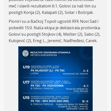
meč i slavili
rezultatom
6:
1. Golovi za
naš tim su
postigli
K
o
n
j
a
(2),
Kalap
at
i
(2), Svila
r i
Bo
šnjak.
Pioniri su a Bačkoj Topoli ugostili RFK Novi Sad i
pobedili 15:
0.
Naša ekipa je deklasirala protivnika.
Golovi su postigli
Stojkov (4),
Mešter
(2), Sab
o
(2),
Kulojević (2)
, E
reg L., Jeremi
ć, Nađheđ
esi, Carek.