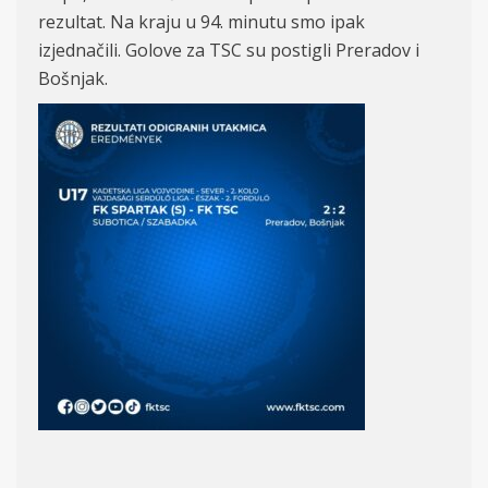
rezultat. Na kraju u 94. minutu smo ipak
i
z
jednačili. Golove
z
a TSC su postigli
Preradov i
Bošnjak.