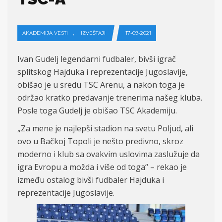
,
AKADEMIJA VESTI
IZVEŠTAJI
17-09-2021
Ivan Gudelj legendarni fudbaler, bivši igrač
splitskog Hajduka i reprezentacije Jugoslavije,
obišao je u sredu TSC Arenu, a nakon toga je
održao kratko predavanje trenerima
našeg
kluba.
Posle toga Gudelj je obi
šao TSC Akademiju.
„
Za mene je najlepši stadion na svetu Poljud, ali
ovo u Bačkoj Topoli je nešto predivno, skroz
moderno i klub sa ovakvim uslovima zaslužuje da
igra Evropu a možda i više od toga“ – rekao je
između ostalog bivši fudbaler Hajduka i
reprezentacije Jugoslavije.