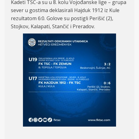
Kadeti TSC-a su
u 8
. kolu Vojođanske lige – grupa
sever
u gostima deklasirali Hajduk 1912 iz Kule
rezultatom 6:
0. Golove su postigli Peri
šić (2),
Stojkov, Kalapati, Stančić i Preradov.