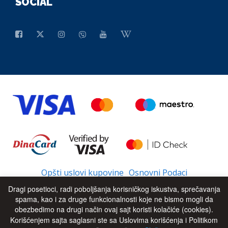
SOCIAL
Opšti uslovi kupovine
Osnovni Podaci
Dragi posetioci, radi poboljšanja korisničkog iskustva, sprečavanja
spama, kao i za druge funkcionalnosti koje ne bismo mogli da
obezbedimo na drugi način ovaj sajt koristi kolačiće (cookies).
© 2026 - All Rights Reserved
UP
Korišćenjem sajta saglasni ste sa Uslovima korišćenja i Politikom