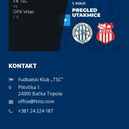
FK TSC
VS
OFK Vršac
1 : 0
KONTAKT
Fudbalski Klub „TSC”
Plitvička 1.
24300 Bačka Topola
office@fktsc.com
+381 24 224 187