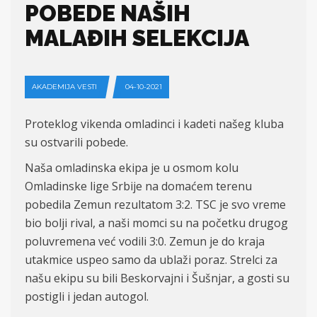
POBEDE NAŠIH
MALAĐIH SELEKCIJA
AKADEMIJA VESTI
04-10-2021
Proteklog vikenda
omladinci i
kadeti našeg kluba
su ostvarili pobed
e
.
Naša omladinska ekipa j
e
u osmom kolu
Omladinske lige Srbije
na
domaćem terenu
pobed
ila
Zemun rezultatom 3:
2.
TSC je sv
o
vreme
bio bolji rival, a
naši
momci su
na
početku drugog
poluvremena
već vodili 3:
0.
Zemun
je do
k
raj
a
utakmice uspe
o
samo da ubla
ž
i
poraz. Strelci za
našu ekipu su bili
Beskorvajni i Šušnjar, a gosti su
postigli i jedan autogol.