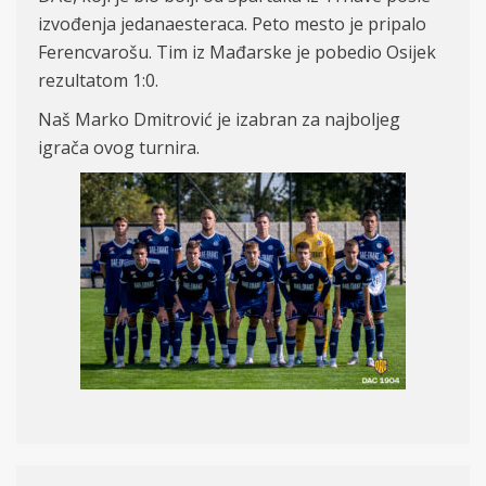
izvođenja jedanaesteraca. Peto mesto je pripalo
Ferencvarošu. Tim iz Mađarske je pobedio Osijek
rezultatom 1:
0.
N
aš Marko Dmitrović je izabran za najboljeg
igrača ovog turnira.