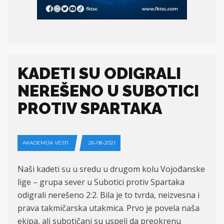
KADETI SU ODIGRALI
NEREŠENO U SUBOTICI
PROTIV SPARTAKA
AKADEMIJA VESTI
26-08-2021
Naši kadeti su u sredu u drugom kolu Vojođanske
lige – grupa sever u Subotici protiv Spartaka
odigrali nerešeno 2:
2. Bila je to tvrda, neizvesna
i
prava takmičarska
utakmica.
Prvo je povela na
ša
ekipa, ali subotičani su uspeli da preokrenu