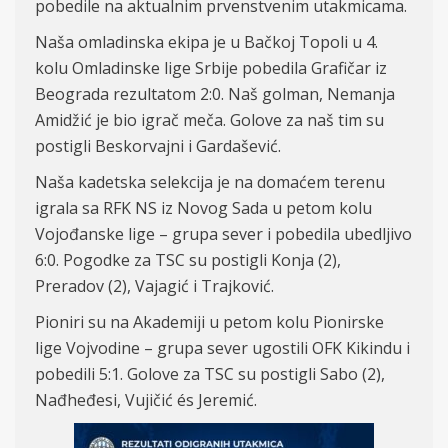
pobedile na aktualnim prvenstvenim utakmicama.
Na
ša omladinska ekipa je u Bačkoj Topoli u 4.
kolu Omladinske lige Srbije pobedila Grafičar iz
Beograda rezultatom 2:
0. Na
š golman,
Nemanja
Amidžić
je bio igrač meča. Golove za naš tim su
postigli
Beskorvajni
i
Gardašević.
Naša kadetska selekcija je na domaćem terenu
igrala sa RFK NS iz Novog Sada
u petom kolu
Vojođanske lige – grupa sever i pobedila ubedljivo
6:
0. Pogodke za TSC su postigli Konja (2),
Preradov (2), Vajagić
i
Trajković.
Pioniri su na Akademiji
u petom kolu Pionirske
lige Vojvodine – grupa sever
ugostili OFK Kikindu i
pobedili 5:1. Golove za TSC su postigli Sabo (2),
Nađheđesi
, Vujičić és Jeremić.