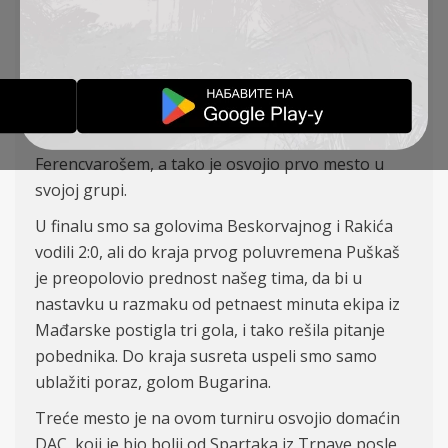
Kukonia MOL kupu u Slovačkoj. TSC je u finalu
izgubio od Puškaš Akademije iz Mađarske
rezultatom 4:
3.
Na ovom turniru na
š tim je prvo pobedio Spartak
iz Trnave sa 1:
0, zatim odigrao nere
šeno 1:
1 sa
Ferencvarošem, a tako je osvojio prvo mesto u
svojoj grupi.
U finalu smo sa golovima Beskorvajnog i Rakića
vodili 2:
0,
ali do kraja prvog poluvremena Puškaš
je preopolovio prednost našeg tima, da bi u
nastavku u razmaku od petnaest minuta ekipa iz
Mađarske postigla tri gola, i tako rešila pitanje
pobednika. Do kraja susreta
uspeli
smo
samo
ublaži
ti
poraz, golom Bugarina.
Tre
će mesto je
na ovom turniru
osvojio domaćin
DAC, koji je bio bolji od Spartaka iz Trnave posle