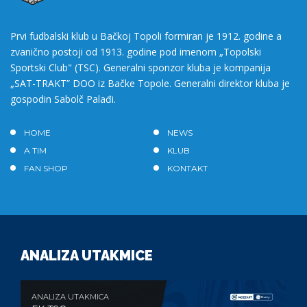
Prvi fudbalski klub u Bačkoj Topoli formiran je 1912. godine a
zvanično postoji od 1913. godine pod imenom „Topolski
Sportski Club" (TSC). Generalni sponzor kluba je kompanija
„SAT-TRAKT” DOO iz Bačke Topole. Generalni direktor kluba je
gospodin Sabolč Palađi.
HOME
NEWS
A TIM
KLUB
FAN SHOP
KONTAKT
ANALIZA UTAKMICE
ANALIZA UTAKMICA