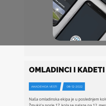
OMLADINCI I KADETI
AKADEMIJA VESTI
08-12-2022
Na
ša omladinska ekipa je u poslednjem kol
Žmukića posle 17. kola se nalaze na 1
2
. me