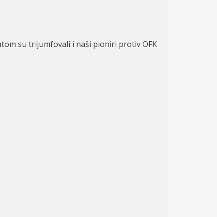
tatom su trijumfovali
i
na
ši pioniri
protiv OFK