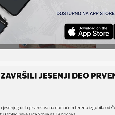
 ZAVRŠILI JESENJI DEO PRV
u jesenjeg dela prvenstva na domaćem terenu izgubila od Č
stu Omladinske Lige Srbije
sa 18 bodova
.