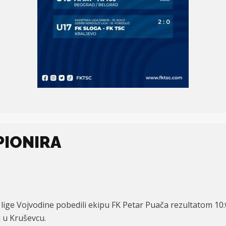
PIONIRA
e lige Vojvodine pobedili ekipu FK Petar Puača rezultatom 10:0
i u Kruševcu.