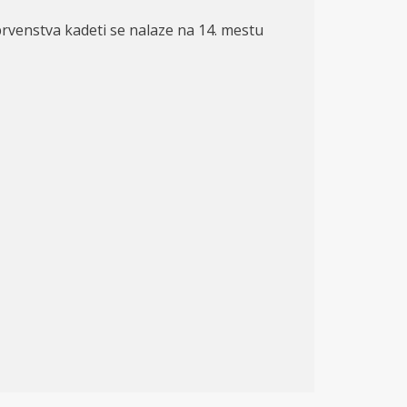
 prvenstva kadeti
se
nalaze
na 14. mestu