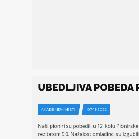
UBEDLJIVA POBEDA 
AKADEMIJA VESTI
07-11-2022
Naši pioniri su pobedili u 12. kolu Pionirsk
rezltatom 5:0. Nažalost omladinci su izgubil