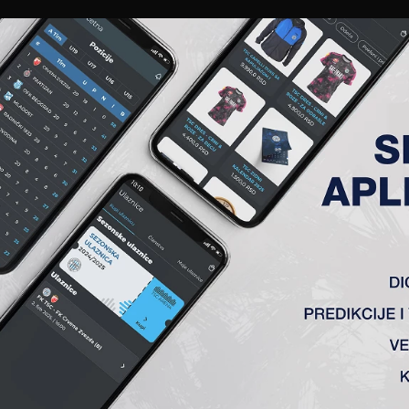
EWS
GALERIJE
A TIM
ČLANSTVO
KARTE
AKREDITACIJE
KLUB
AKADEMIJA
POKLONIO KOPAČKE ZA NAŠE
su
odigral
e
pripremne utakmice u Budimpešti protiv
klonio nekoliko pari kopačk
i
za naše
mlade
igrače, či
lepom gestu!