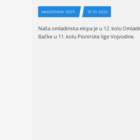
AKADEMIJA VESTI
31-10-2022
Na
ša omladinska ekipa je u 12. kolu Omladin
Bačke u 11. kolu Pionirske lige Vojvodine.