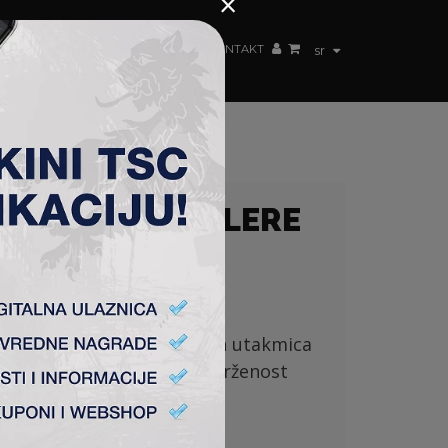
×
ŽENSKI TIM
FAN SHOP
TSC ARENA
KONTAKT
sr
 MLADE FUDBALERE
 Honveda. Posle odigranih utakmica
me je
ponovo
dokazao privrženost