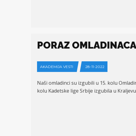
PORAZ OMLADINACA 
AKADEMIJA VESTI
28-11-2022
Naši omladinci su izgubili u 15. kolu Omlad
kolu Kadetske lige Srbije izgubila u Kraljevu