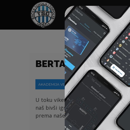
HOME
SPONZORI
N
BERTALAN BOČKAI 
AKADEMIJA VESTI
20-02-2023
U toku vikenda
naš
e
U16 i U17 ekip
e 
naš bivši igrač Bertalan Bočkai je po
prema našem klubu. Hvala na ovako 