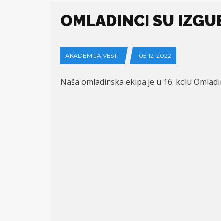
OMLADINCI SU IZGU
AKADEMIJA VESTI
05-12-2022
Na
ša
omladinska ekipa je u 16. kolu Omladi