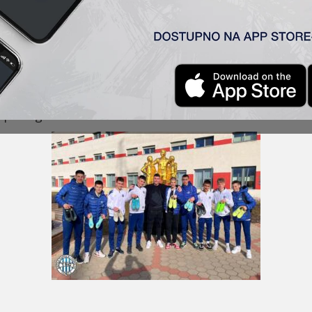
su
odigral
e
pripremne utakmice u Budimpešti protiv
klonio nekoliko pari kopačk
i
za naše
mlade
igrače, či
lepom gestu!