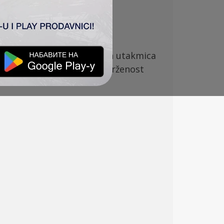
 Honveda. Posle odigranih utakmica
me je
ponovo
dokazao privrženost