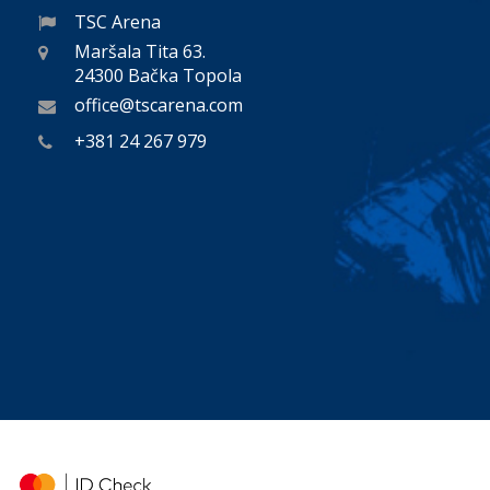
TSC Arena
Maršala Tita 63.
24300 Bačka Topola
office@tscarena.com
+381 24 267 979