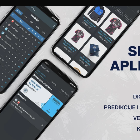
EWS
GALERIJE
A TIM
ČLANSTVO
KARTE
AKREDITACIJE
KLUB
AKADEMIJA
POKLONIO KOPAČKE ZA NAŠE