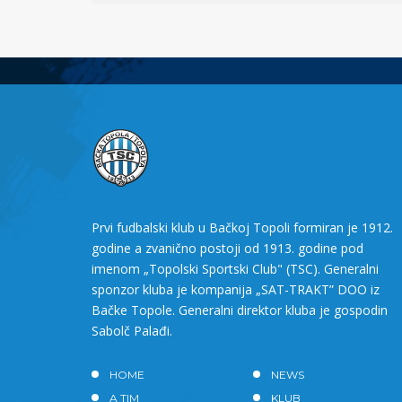
Prvi fudbalski klub u Bačkoj Topoli formiran je 1912.
godine a zvanično postoji od 1913. godine pod
imenom „Topolski Sportski Club" (TSC). Generalni
sponzor kluba je kompanija „SAT-TRAKT” DOO iz
Bačke Topole. Generalni direktor kluba je gospodin
Sabolč Palađi.
HOME
NEWS
A TIM
KLUB