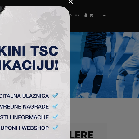
×
ŽENSKI TIM
FAN SHOP
TSC ARENA
KONTAKT
sr
 MLADE FUDBALERE