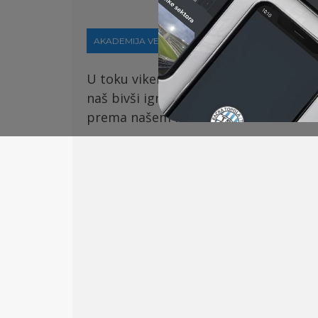
AKADEMIJA VESTI
20-02-2023
U toku vikenda
naš
e
U16 i U17 ekip
e 
naš bivši igrač Bertalan Bočkai je po
prema našem klubu. Hvala na ovako 