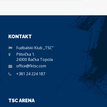
KONTAKT
Fudbalski Klub „TSC”
Plitvička 1.
24300 Bačka Topola
office@fktsc.com
+381 24 224 187
TSC ARENA