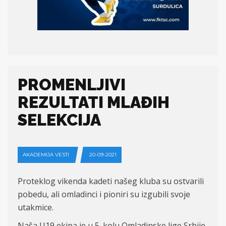
PROMENLJIVI
REZULTATI MLAĐIH
SELEKCIJA
AKADEMIJA VESTI
20-09-2021
Prote
k
log
vikenda
kadeti našeg kluba su ostvarili
pobedu, ali omladinci i pioniri
su
izgubili svoje
utakmice.
Naša U19 ekipa je u 5. kolu Omladinske lige Srbije