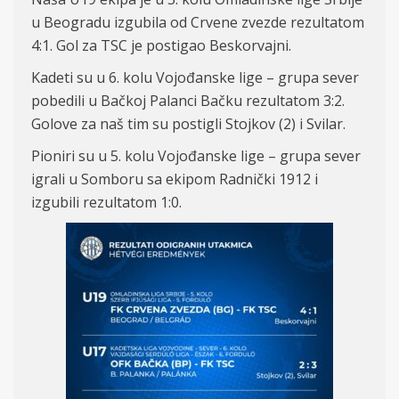
u Beogradu
izgubila od Crvene zvezde rezultatom
4:
1. Gol za TSC je postigao Beskorvajni.
Kadeti su u 6. kolu Vojođanske lige – grupa sever
p
obedili u
Bačkoj
Palanci
Bačku rezultatom 3:
2.
Go
love za na
š tim su postigli
Stojkov (2)
i
Svilar.
Pioniri su u 5
. kolu Vojođanske lige – grupa sever
igrali u Somboru sa ekipom Radnički 1912 i
izgubili rezultatom
1:
0.