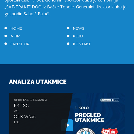
„SAT-TRAKT” DOO iz Bačke Topole. Generalni direktor kluba je
gospodin Sabolč Palađi.
HOME
NEWS
A TIM
KLUB
FAN SHOP
KONTAKT
ANALIZA UTAKMICE
ANALIZA UTAKMICA
FK TSC
VS
OFK Vršac
1 : 0