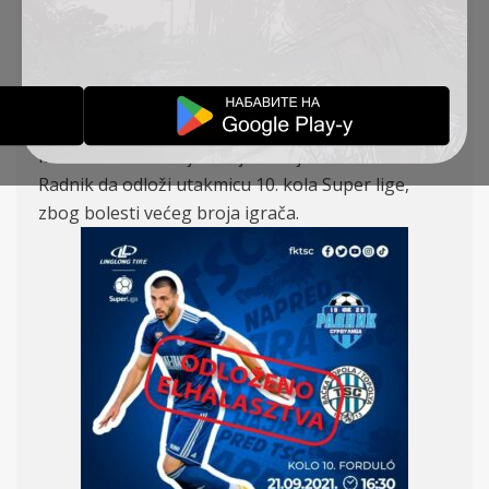
RADNIK-TSC
OBAVEŠTENJA
20-09-2021
Medicinska komisija FSS je usvojila molbu FK
Radnik da odloži utakmicu 10. kola Super lige,
zbog bolesti većeg broja igrača.