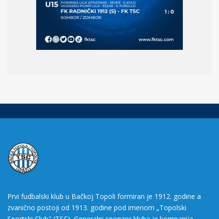
Prvi fudbalski klub u Bačkoj Topoli formiran je 1912. godine a
zvanično postoji od 1913. godine pod imenom „Topolski
Sportski Club" (TSC). Generalni sponzor kluba je kompanija