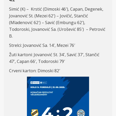
Simić (K) – Krstić (Dimoski 46′), Capan, Degenek,
Jovanović St. (Mezei 62′) – Jovičić, Stančić
(Mladenović 62′) – Savić (Embungu 62′),
Todoroski, Jovanović Sa. (Urošević 85′) – Petrović
B.
Strelci: Jovanović Sa. 14′, Mezei 76′
Žuti kartoni: Jovanović St. 34′, Savić 37′, Stančić
47′, Capan 66′, Todoroski 79′
Crveni karton: Dimoski 82′