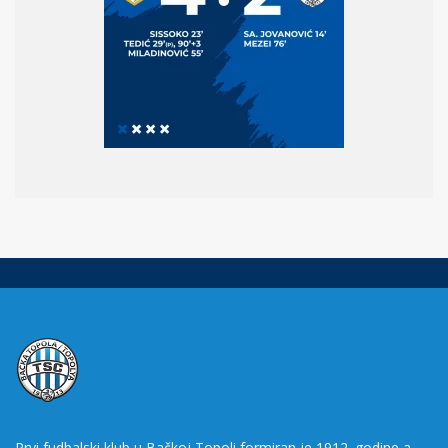
Prvi fudbalski klub u Bačkoj Topoli formiran je 1912. godine a