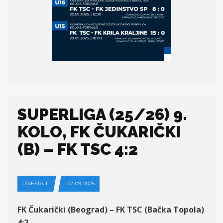
SUPERLIGA (25/26) 9.
KOLO, FK ČUKARIČKI
(B) – FK TSC 4:2
IZVEŠTAJI
22-09-2025
FK Čukarički (Beograd) – FK TSC (Bačka Topola)
4:2