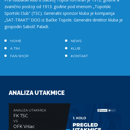
zvanično postoji od 1913. godine pod imenom „Topolski
Sportski Club" (TSC). Generalni sponzor kluba je kompanija
„SAT-TRAKT” DOO iz Bačke Topole. Generalni direktor kluba je
gospodin Sabolč Palađi.
HOME
NEWS
A TIM
KLUB
FAN SHOP
KONTAKT
ANALIZA UTAKMICE
ANALIZA UTAKMICA
FK TSC
VS
OFK Vršac