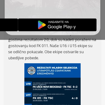
POBEDIO U GOSTIMA
AKADEMIJA VESTI
22-09-2025
Tokom vikenda naš omladinski tim je slavio u
gostima rezultatom 2:0, dok su kadeti poraženi na
gostovanju kod FK 011. Naše U16 i U15 ekipe su
se odlično pokazale. Obe ekipe ostvarile su
ubedljive pobede.