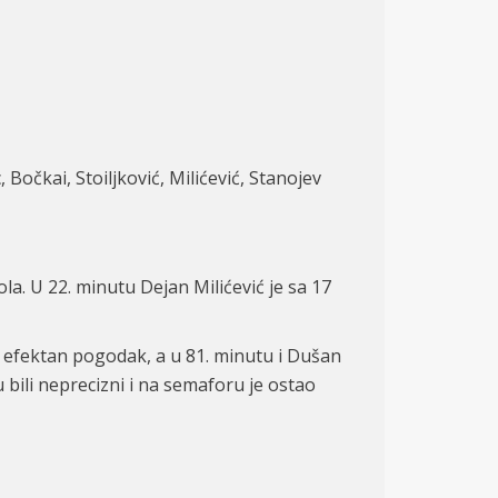
, Bočkai, Stoiljković, Milićević, Stanojev
la. U 22. minutu Dejan Milićević je sa 1
7
 efektan pogodak, a u 81. minutu i Dušan
su bili neprecizni i na semaforu je ostao