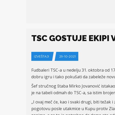
TSC GOSTUJE EKIPI
IZVEŠTAJI
29-10-2021
Fudbaleri TSC-a u nedelju 31. oktobra od 1
dobru igru i tako pokušati da zabeleže no
Šef stručnog štaba Mirko Jovanović istakao 
je na tabeli odmah do TSC-a, sa istim broj
„I ovaj meč će, kao i svaki drugi, biti teža
pogotovu posle utakmice u Kupu protiv Zlat