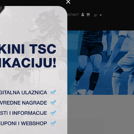
×
ŽENSKI TIM
FAN SHOP
TSC ARENA
KONTAKT
sr
1