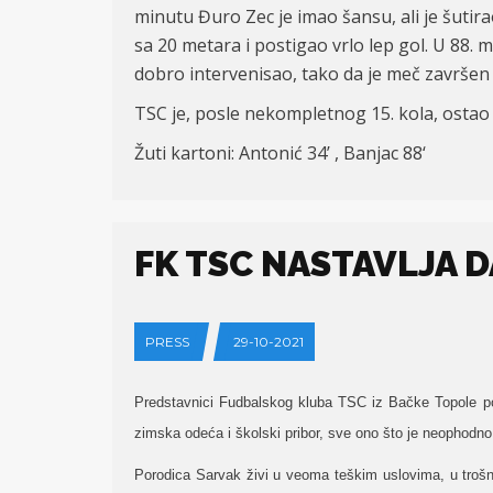
minutu Đuro Zec je imao šansu, ali je šutir
sa 20 metara i postigao vrlo lep gol. U 88
dobro intervenisao, tako da je meč završen
TSC je, posle nekompletnog 15. kola, ostao
Žuti kartoni:
Antoni
ć
34’
, Banjac 88‘
FK TSC NASTAVLJA 
PRESS
29-10-2021
Predstavnici Fudbalskog kluba TSC iz Bačke Topole pos
zimska odeća i školski pribor, sve ono što je neophodn
Porodica Sarvak živi u veoma teškim uslovima, u trošn