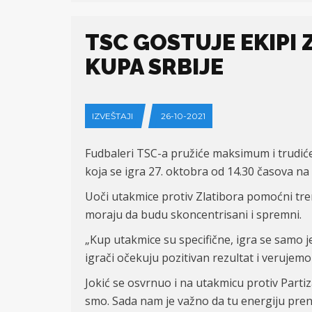
TSC GOSTUJE EKIPI 
KUPA SRBIJE
IZVEŠTAJI
26-10-2021
Fudbaleri TSC-a pružiće maksimum i trudiće 
koja se igra 27. oktobra od 14.30 časova na 
Uoči utakmice protiv Zlatibora pomoćni tren
moraju da budu skoncentrisani i spremni.
„Kup utakmice su specifične, igra se samo j
igrači očekuju pozitivan rezultat i verujem
Jokić se osvrnuo i na utakmicu protiv Partiz
smo. Sada nam je važno da tu energiju prene