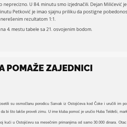
ao neprecizno. U 84. minutu smo izjednačili. Dejan Milićević
. minutu Petković je imao sjajnu priliku da postigne pobed
 nerešenim rezultatom 1:1.
 na 4. mestu tabele sa 21. osvojenim bodom.
DA POMAŽE ZAJEDNICI
etili su osmočlanu porodicu Sarvak iz Ostojićeva kod Čoke i uručili im po
o da bi što lakše proveli zimu. U ime kluba pomoć je uručio Huba Telđeši, ma
oj kući u Ostojićevu sa mesečnim primanjima od samo 30.000 dinara. Otac p