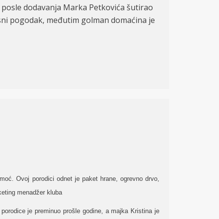
 je posle dodavanja Marka Petkovića šutirao
onosni pogodak, međutim golman domaćina je
moć. Ovoj porodici odnet je paket hrane, ogrevno drvo,
rketing menadžer kluba
orodice je preminuo prošle godine, a majka Kristina je