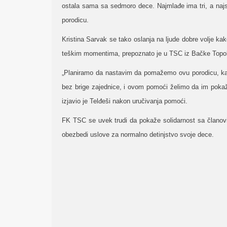
ostala sama sa sedmoro dece. Najmlađe ima tri, a najs
porodicu.
Kristina Sarvak se tako oslanja na ljude dobre volje k
teškim momentima, prepoznato je u TSC iz Bačke Topo
„Planiramo da nastavim da pomažemo ovu porodicu, kao
bez brige zajednice, i ovom pomoći želimo da im pokaže
izjavio je Telđeši nakon uručivanja pomoći.
FK TSC se uvek trudi da pokaže solidarnost sa članovi
obezbedi uslove za normalno detinjstvo svoje dece.