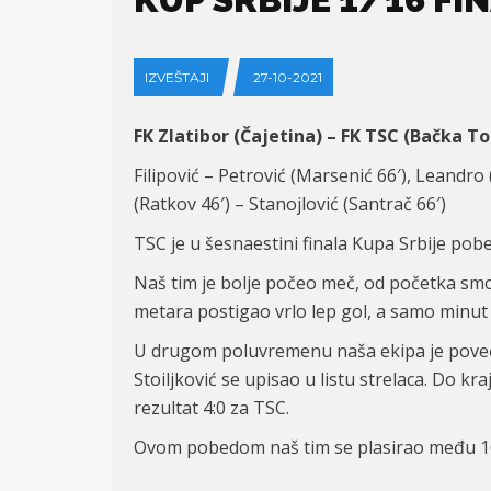
IZVEŠTAJI
27-10-2021
FK Zlatibor (Čajetina) –
FK TSC (Bačka To
Filipović – Petrović (Marsenić 66′),
Leandro 
(Ratkov 46′) – Stanojlović (Santrač 66′)
TSC je u šesnaestini finala Kupa Srbije pobe
Naš tim je bolje počeo meč, od početka smo i
metara postigao vrlo lep gol, a samo minut 
U drugom poluvremenu naša ekipa je poveća
Stoiljković se upisao u listu strelaca. Do kra
rezultat 4:0 za TSC.
Ovom pobedom naš tim se plasirao među 16 