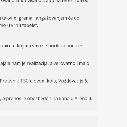
ovano i motivisano izađu na teren i da od
 sa takvim igrama i angažovanjem će do
smo u vrhu tabele“.
akmice u kojima smo se borili za bodove i
ajala nam je realizacija, a verovatno i malo
 Protivnik TSC u ovom kolu, Voždovac je 6.
0, a prenos je obezbeđen na kanalu Arena 4.