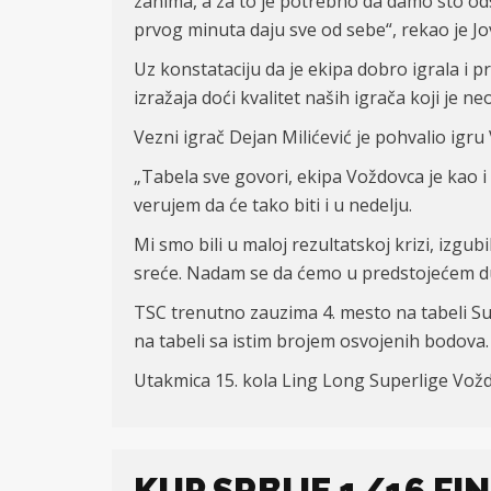
zanima, a za to je potrebno da damo sto od
prvog minuta daju sve od sebe“, rekao je Jo
Uz konstataciju da je ekipa dobro igrala i 
izražaja doći kvalitet naših igrača koji je
Vezni igrač Dejan Milićević je pohvalio igru
„Tabela sve govori, ekipa Voždovca je kao i 
verujem da će tako biti i u nedelju.
Mi smo bili u maloj rezultatskoj krizi, izgu
sreće. Nadam se da ćemo u predstojećem duel
TSC trenutno zauzima 4. mesto na tabeli Sup
na tabeli sa istim brojem osvojenih bodova.
Utakmica 15. kola Ling Long Superlige Vožd
KUP SRBIJE 1/16 FI