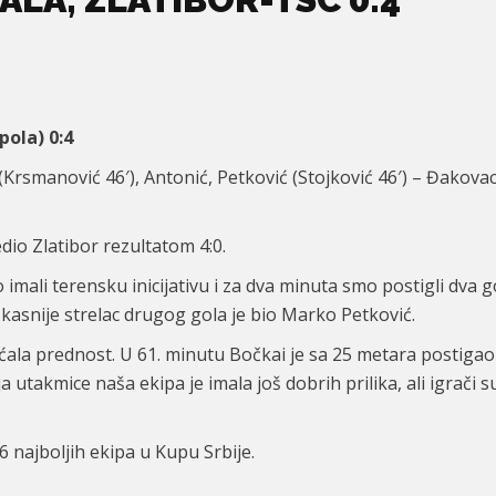
pola) 0:4
(
Krsmanović
46
′
),
Antonić, Petković (Stojković
46
′) – Đakovac
dio Zlatibor rezultatom 4:0.
mali terensku inicijativu i za dva minuta smo postigli dva go
kasnije strelac drugog gola je bio Marko Petković.
la prednost. U 61. minutu Bočkai je sa 25 metara postigao
ja utakmice naša ekipa je imala još dobrih prilika, ali igrači 
najboljih ekipa u Kupu Srbije.