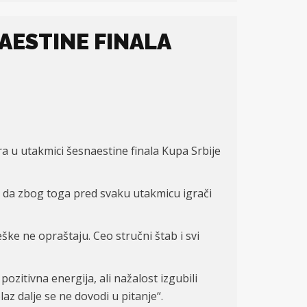
AESTINE FINALA
ra u utakmici šesnaestine finala Kupa Srbije
 i da zbog toga pred svaku utakmicu igrači
ke ne opraštaju. Ceo stručni štab i svi
ozitivna energija, ali nažalost izgubili
z dalje se ne dovodi u pitanje“.