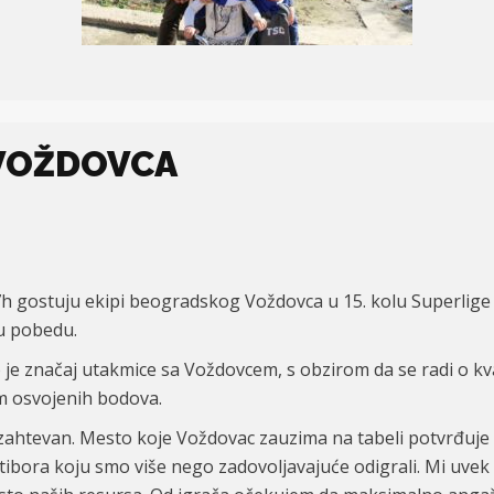
 VOŽDOVCA
7h gostuju ekipi beogradskog Voždovca u 15. kolu Superlige
vu pobedu.
je značaj utakmice sa Voždovcem, s obzirom da se radi o kvali
em osvojenih bodova.
k i zahtevan. Mesto koje Voždovac zauzima na tabeli potvrđuje 
ibora koju smo više nego zadovoljavajuće odigrali. Mi uvek