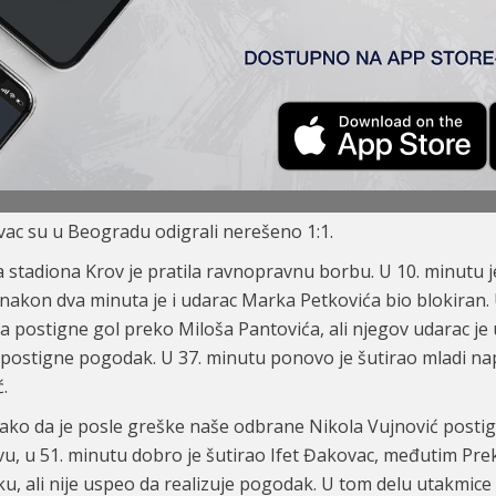
Topola) 1:1
ić, Stojković, Petković – Đakovac (Varga
57
‘), Tomanović (K) 
vac su u Beogradu odigrali nerešeno 1:1.
tadiona Krov je pratila ravnopravnu borbu. U 10. minutu je 
eć nakon dva minuta je i udarac Marka Petkovića bio blokira
da postign
e
gol preko Miloša Pantovića, ali njegov udarac je 
postigne pogodak. U 37. minutu ponovo je šutirao mladi napa
.
ako da je posle greške naše odbrane Nikola Vujnović post
vu, u 51. minutu dobro je šutirao Ifet Đakovac, međutim Preko
iku, ali nije uspeo da realizuje pogodak. U tom delu utakmice