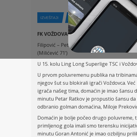
IZVEŠTAJI
01-11-2021
FK VOŽDOVAC (Beograd) – FK TSC (Bačka 
Filipović – Petrović (Krsmanović
71
‘), Anton
(Milićević
71
‘)
U 15. kolu Ling Long Superlige TSC i Voždo
U prvom poluvremenu publika na tribinama s
njegov šut su blokirali igrači Voždovca. V
igrača našeg tima, domaćin je imao šansu 
minutu
Petar
Ratkov je propustio šansu da 
odbranio golman domaćina, Miloje Preković
Domaćin je bolje počeo drugo poluvreme, t
primljenog gola imali smo terensku inicijati
minutu Goran Antonić je
imao
ozbiljnu pril