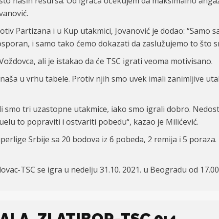
sto naših resursa. Od igrača očekujem da maksimalno angaž
vanović.
protiv Partizana i u Kup utakmici, Jovanović je dodao: “Samo
 neosporan, i samo tako ćemo dokazati da zaslužujemo to što 
 Voždovca, ali je istakao da će TSC igrati veoma motivisano.
naša u vrhu tabele. Protiv njih smo uvek imali zanimljive ut
bili smo tri uzastopne utakmice, iako smo igrali dobro. Nedost
u to popraviti i ostvariti pobedu“, kazao je Milićević.
erlige Srbije sa 20 bodova iz 6 pobeda, 2 remija i 5 poraza.
ovac-TSC se igra u nedelju 31.10. 2021. u Beogradu od 17.0
NALA, ZLATIBOR-TSC 0:4