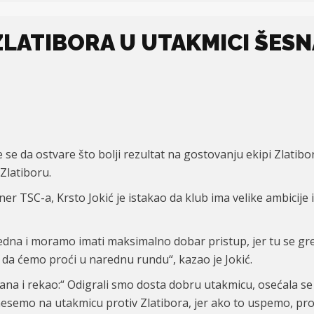
ZLATIBORA U UTAKMICI ŠESN
se da ostvare što bolji rezultat na gostovanju ekipi Zlatibo
Zlatiboru.
er TSC-a, Krsto Jokić je istakao da klub ima velike ambicije
edna i moramo imati maksimalno dobar pristup, jer tu se greš
o da ćemo proći u narednu rundu“, kazao je Jokić.
ana i rekao:“ Odigrali smo dosta dobru utakmicu, osećala se p
semo na utakmicu protiv Zlatibora, jer ako to uspemo, prola