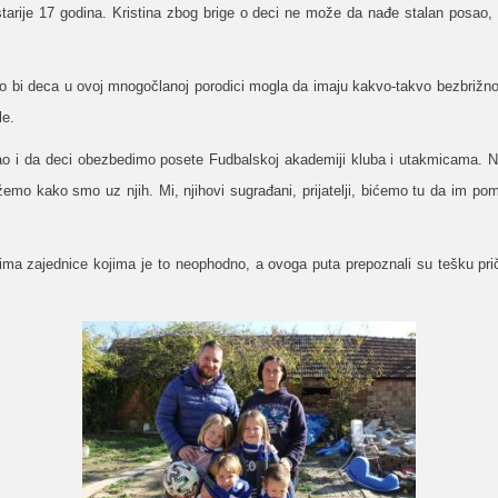
tarije 17 godina. Kristina zbog brige o deci ne može da nađe stalan posao,
ako bi deca u ovoj mnogočlanoj porodici mogla da imaju kakvo-takvo bezbrižno
le.
 i da deci obezbedimo posete Fudbalskoj akademiji kluba i utakmicama. Ni
mo kako smo uz njih. Mi, njihovi sugrađani, prijatelji, bićemo tu da im pom
ma zajednice kojima je to neophodno, a ovoga puta prepoznali su tešku pr