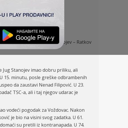
– Zec, Banjac (Bo
č
ka
i 88‘
), Stanojev – Ratkov
Jug Stanojev imao dobru priliku, ali
n. U 15. minutu, posle greške odbrambenih
uspeo da zaustavi Nenad Filipović. U 23.
dač TSC-a, ali i taj njegov udarac je
igao vodeći pogodak za Voždovac. Nakon
vić je bio na visini svog zadatka. U 61.
 domaći su pretili iz kontranapada. U 74.