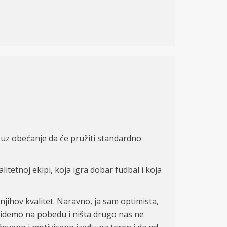
 uz obećanje da će pružiti standardno
tetnoj ekipi, koja igra dobar fudbal i koja
njihov kvalitet. Naravno, ja sam optimista,
 idemo na pobedu i ništa drugo nas ne