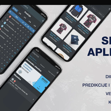
EWS
GALERIJE
A TIM
ČLANSTVO
KARTE
AKREDITACIJE
KLUB
AKADEMIJA
 15. KOLO, VOŽDOVAC-TSC 1: