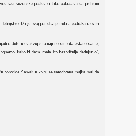
 već radi sezonske poslove i tako pokušava da prehrani
 detinjstvo.
Da je ovoj porodici potrebna podrška u ovim
jedno dete u ovakvoj situaciji ne sme da ostane samo,
ognemo, kako bi deca imala što bezbrižnije detinjstvo“,
iču porodice Sarvak u kojoj se samohrana majka bori da