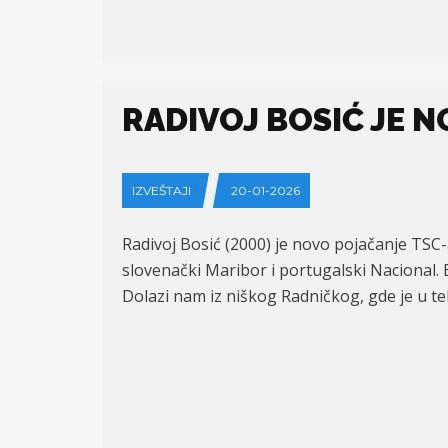
RADIVOJ BOSIĆ JE N
IZVEŠTAJI
20-01-2026
Radivoj Bosić (2000) je novo pojačanje TSC-a
slovenački Maribor i portugalski Nacional. Bi
Dolazi nam iz niškog Radničkog, gde je u t