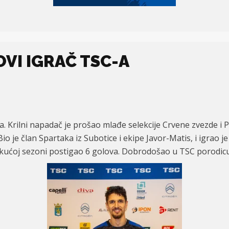
OVI IGRAČ TSC-A
. Krilni napadač je prošao mlađe selekcije Crvene zvezde i Pa
o je član Spartaka iz Subotice i ekipe Javor-Matis, i igrao je
ekućoj sezoni postigao 6 golova. Dobrodošao u TSC porodicu