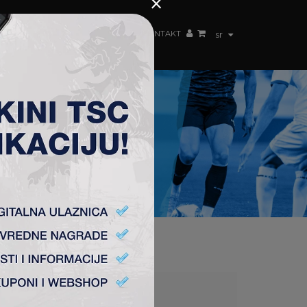
×
ŽENSKI TIM
FAN SHOP
TSC ARENA
KONTAKT
sr