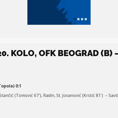
0. KOLO, OFK BEOGRAD (B) –
opola) 0:1
ančić (Tomović 67′), Radin, St. Jovanović (Krstić 81′) – Savić