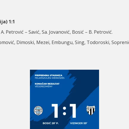
ja) 1:1
 A. Petrović – Savić, Sa. Jovanović, Bosić – B. Petrović.
, Tomović, Dimoski, Mezei, Embungu, Sing, Todoroski, Soprenić