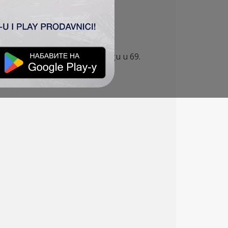
TSC je postigao Prestiž Embungu u 69.