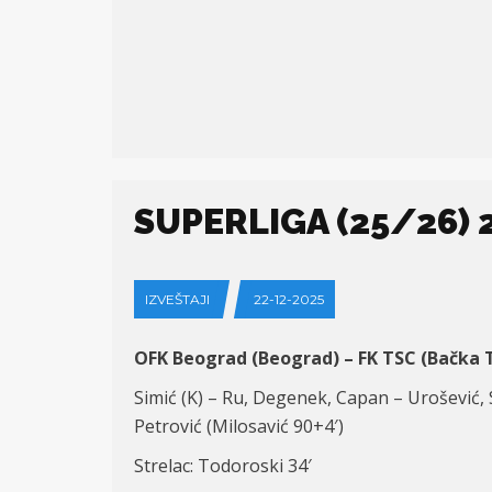
SUPERLIGA (25/26) 2
IZVEŠTAJI
22-12-2025
OFK Beograd (Beograd) – FK TSC (Bačka T
Simić (K) – Ru, Degenek, Capan – Urošević, St
Petrović (Milosavić 90+4′)
Strelac: Todoroski 34′