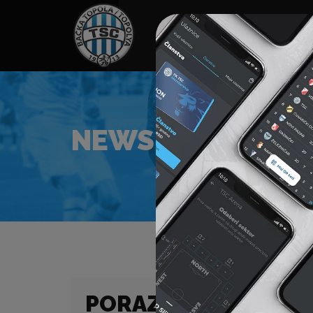
HOME
SPONZORI
N
NEWS
PORAZ OD EKIPE KS