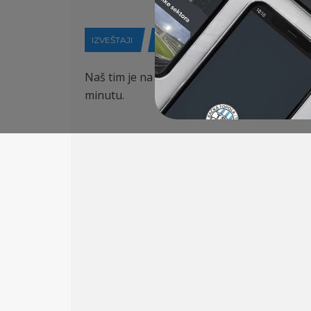
IZVEŠTAJI
21-01-2026
Naš tim je na pripremnom meču u Antaliji i
minutu.