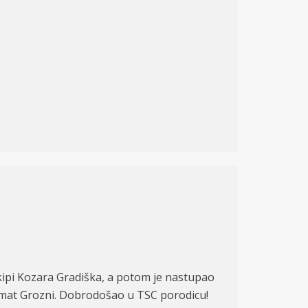
ekipi Kozara Gradiška, a potom je nastupao
khmat Grozni. Dobrodošao u TSC porodicu!