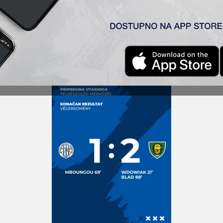
zgubio od poljske ekipe KS Katowice rezultatom 1:2. Gol za 