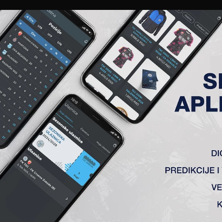
EWS
GALERIJE
A TIM
ČLANSTVO
KARTE
AKREDITACIJE
KLUB
AKADEMIJA
 KATOWICE