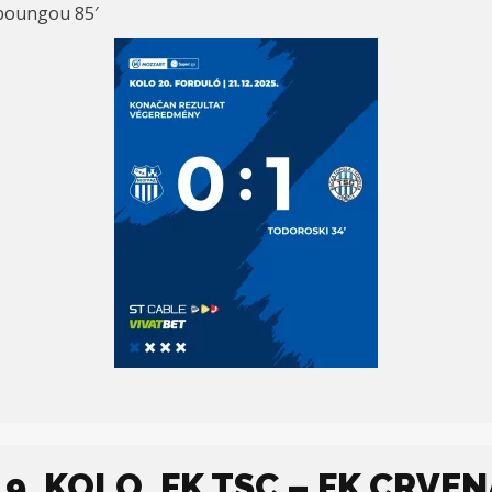
 Mboungou 85′
9. KOLO, FK TSC – FK CRVENA