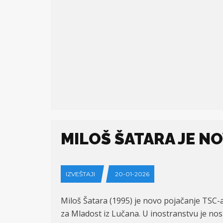
MILOŠ ŠATARA JE N
IZVEŠTAJI
20-01-2026
Miloš Šatara (1995) je novo pojačanje TSC-
za Mladost iz Lučana. U inostranstvu je no