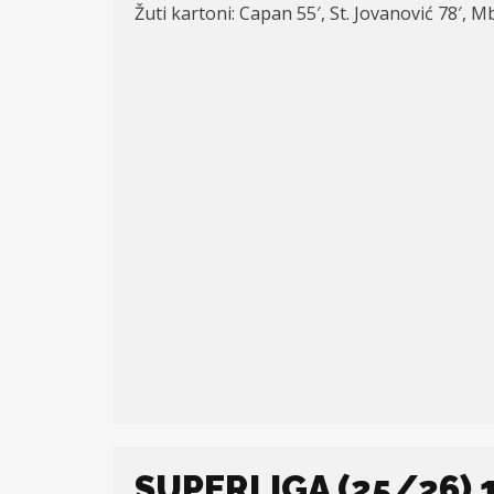
Žuti kartoni: Capan 55′, St. Jovanović 78′,
SUPERLIGA (25/26) 1