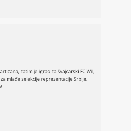
rtizana, zatim je igrao za švajcarski FC Wil,
 za mlađe selekcije reprezentacije Srbije.
!