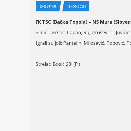
IZVEŠTAJI
19-01-2026
FK TSC (Bačka Topola) – NS Mura (Sloveni
Simić – Krstić, Capan, Ru, Urošević – Jovičić,
Igrali su još: Pantelin, Milosavić, Popović
Strelac: Bosić 28′ (P.)