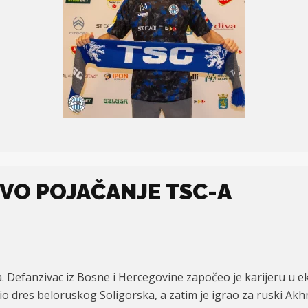
OVO POJAČANJE TSC-A
a. Defanzivac iz Bosne i Hercegovine započeo je karijeru u 
sio dres beloruskog Soligorska, a zatim je igrao za ruski A